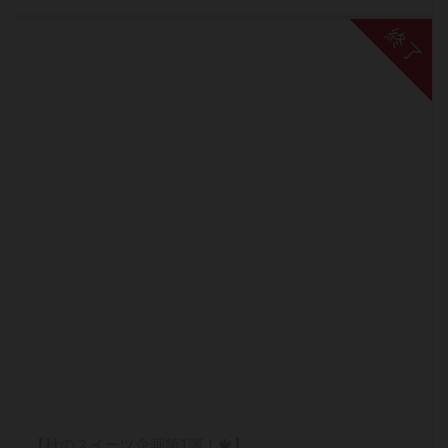
終了
【秋のスイーツ企画第1弾！🍁】