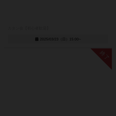
カタン会【初心者歓迎】
2025/03/23（日）15:00~
終了