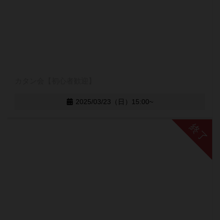
カタン会【初心者歓迎】
2025/03/23（日）15:00~
終了