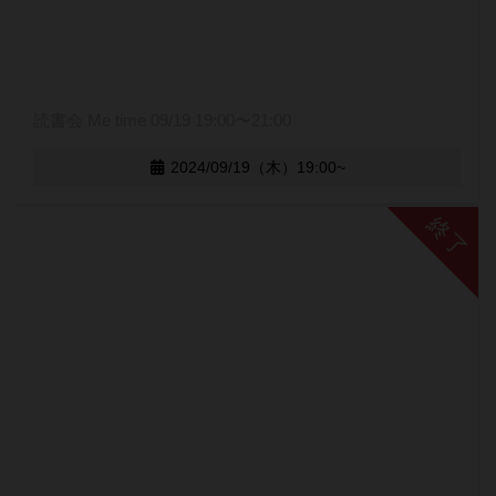
読書会 Me time 09/19 19:00〜21:00
2024/09/19（木）19:00~
終了