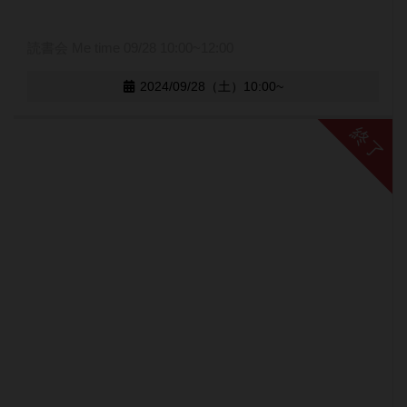
読書会 Me time 09/28 10:00~12:00
2024/09/28（土）10:00~
終了