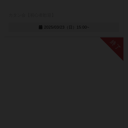
カタン会【初心者歓迎】
2025/03/23（日）15:00~
終了