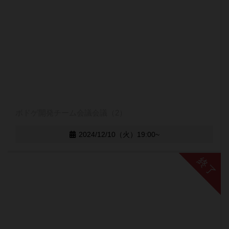
ボドゲ開発チーム会議会議（2）
2024/12/10（火）19:00~
終了