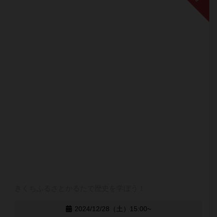
きくちふるさとかるたで歴史を学ぼう！
2024/12/28（土）15:00~