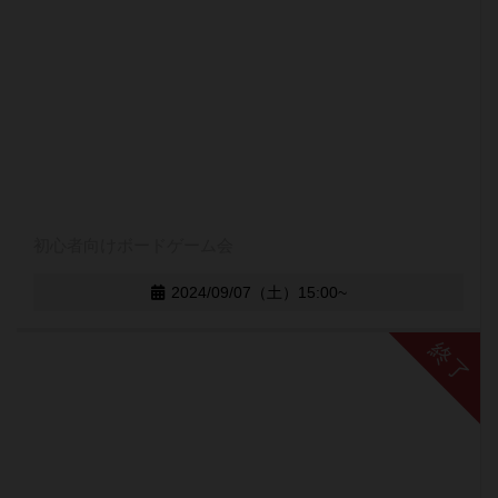
初心者向けボードゲーム会
2024/09/07（土）15:00~
終了