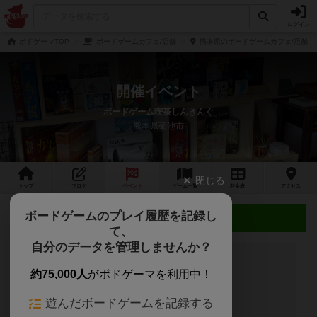
ログイン
ボドゲーマTOP
ボードゲームカフェ/店舗
熊本県のボードゲームカフェ/店舗
開催イベント
ボードゲーム喫茶しんきんぐ
熊本県菊池市
閉じる
トップ
ブログ
イベント
ゲーム
一覧
料金
表
アクセス
ボードゲームのプレイ履歴を記録し
近日開催予定のイベント
て、
自分のデータを管理しませんか？
約75,000人
がボドゲーマを利用中！
開催予定のイベントはありません
遊んだボードゲームを記録する