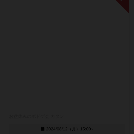
お盆休みのボドゲ会 カタン
2024/08/12（月）15:00~