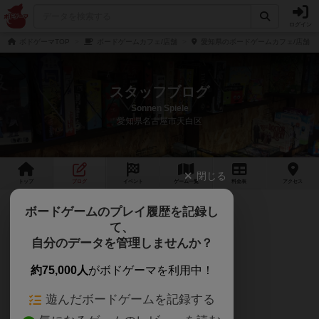
ログイン
ボドゲーマTOP
ボードゲームカフェ/店舗
愛知県のボードゲームカフェ/店舗
スタッフブログ
Sonnen Spiele
愛知県名古屋市天白区
閉じる
トップ
ブログ
イベント
ゲーム
一覧
料金
表
アクセス
2026年1月 営業予定※1/8追記
ボードゲームのプレイ履歴を記録し
て、
【2026年1月 営業予定】
自分のデータを管理しませんか？
約75,000人
がボドゲーマを利用中！
■
年始の営業について
遊んだボードゲームを記録する