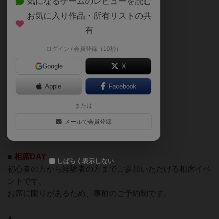
気になるゲームのレビューを読む
1月1日（木）・2日（金）：店休日
お気に入り作品・所有リストの共
1月3日（土）より通常営業
有
ログイン / 会員登録（10秒）
■
定休日
Google
X
・毎週水曜日（7・14・21・28日）
・第3木曜日 (15日)
Apple
Facebook
■
貸切営業
または
メールで会員登録
・23日(金）19時〜閉店まで
・30日(金）18時〜閉店まで
■
相席DAY
しばらく表示しない
初心者の方から経験者の方までご参加いただける相席イベ
ントです。
お席に限りがあるため、事前のご予約制です。