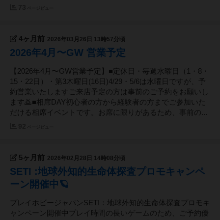
73
ページビュー
4ヶ月前
2026年03月26日 13時57分頃
2026年4月〜GW 営業予定
【2026年4月〜GW営業予定】■定休日・毎週水曜日（1・8・
15・22日）・第3木曜日(16日)4/29・5/6は水曜日ですが、予
約営業いたしますご来店予定の方は事前のご予約をお願いし
ます🙇■相席DAY初心者の方から経験者の方までご参加いた
だける相席イベントです。お席に限りがあるため、事前の...
92
ページビュー
5ヶ月前
2026年02月28日 14時08分頃
SETI :地球外知的生命体探査プロモキャンペ
ーン開催中🪐
プレイホビージャパンSETI：地球外知的生命体探査プロモキ
ャンペーン開催中プレイ時間の長いゲームのため、ご予約優