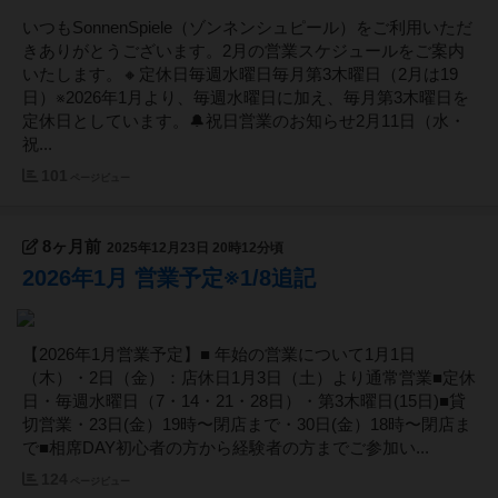
いつもSonnenSpiele（ゾンネンシュピール）をご利用いただ
きありがとうございます。2月の営業スケジュールをご案内
いたします。🔸定休日毎週水曜日毎月第3木曜日（2月は19
日）※2026年1月より、毎週水曜日に加え、毎月第3木曜日を
定休日としています。🔔祝日営業のお知らせ2月11日（水・
祝...
101
ページビュー
8ヶ月前
2025年12月23日 20時12分頃
2026年1月 営業予定※1/8追記
【2026年1月営業予定】■ 年始の営業について1月1日
（木）・2日（金）：店休日1月3日（土）より通常営業■定休
日・毎週水曜日（7・14・21・28日）・第3木曜日(15日)■貸
切営業・23日(金）19時〜閉店まで・30日(金）18時〜閉店ま
で■相席DAY初心者の方から経験者の方までご参加い...
124
ページビュー