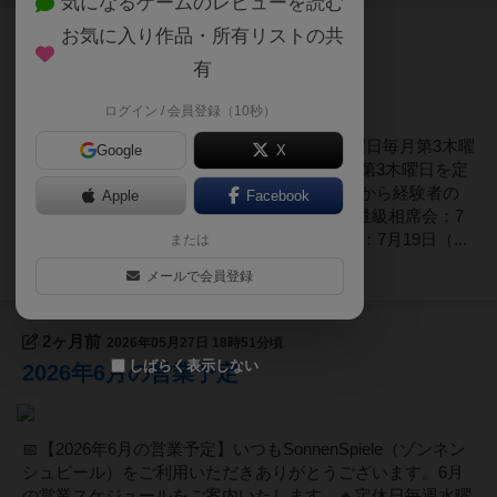
気になるゲームのレビューを読む
お気に入り作品・所有リストの共
約1ヶ月前
2026年06月27日 11時51分頃
7月の営業カレンダー🌻
有
ログイン / 会員登録（10秒）
📅【2026年7月の営業予定】🔸定休日毎週水曜日毎月第3木曜
Google
X
日※2026年1月より、毎週水曜日に加え、毎月第3木曜日を定
休日としています。 🪑各種相席会初心者の方から経験者の
Apple
Facebook
方までご参加いただける相席DAYです。・軽量級相席会：7
月12日（日）14：00〜17：00・中量級相席会：7月19日（...
または
52
ページビュー
メールで会員登録
2ヶ月前
2026年05月27日 18時51分頃
しばらく表示しない
2026年6月の営業予定
📅【2026年6月の営業予定】いつもSonnenSpiele（ゾンネン
シュピール）をご利用いただきありがとうございます。6月
の営業スケジュールをご案内いたします。🔸定休日毎週水曜