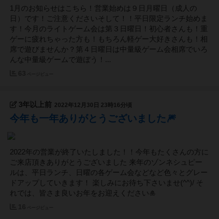
1月のお知らせはこちら！営業始めは９日月曜日（成人の
日）です！ご注意くださいそして！！平日限定ランチ始めま
す！今月のライトゲーム会は第３日曜日！初心者さんも！重
ゲーに疲れちゃった方も！もちろん軽ゲー大好きさんも！相
席で遊びませんか？第４日曜日は中量級ゲーム会相席でいろ
んな中量級ゲームで遊ぼう！...
63
ページビュー
3年以上前
2022年12月30日 23時16分頃
今年も一年ありがとうございました🎆
2022年の営業が終了いたしました！！今年もたくさんの方に
ご来店頂きありがとうございました 来年のゾンネシュピー
ルは、平日ランチ、日曜の各ゲーム会などなど色々とグレー
ドアップしていきます！ 楽しみにお待ち下さいませ(^^)/ そ
れでは、皆さま良いお年をお迎えください🎍
16
ページビュー