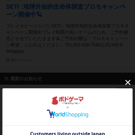
SETI :地球外知的生命体探査プロモキャンペ
ーン開催中🪐
プレイホビージャパンSETI：地球外知的生命体探査プロモキ
ャンペーン開催中プレイ時間の長いゲームのため、ご予約優
先とさせていただきます🙇ご予約の際は「プロモキャンペー
ン希望」とお伝えください。TEL052-838-7546公式LINE＠
940gqtas
62
ページビュー
最新のお知らせ
8月営業カレンダー
ブログ
2026年7月17日 13時19分の投稿
7月の営業カレンダー🌻
ブログ
2026年6月27日 11時51分の投稿
2026年6月の営業予定
ブログ
2026年5月27日 18時51分の投稿