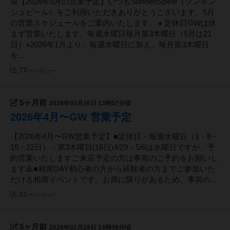
📅【2026年5月の営業予定】いつもSonnenSpiele（ゾンネン
シュピール）をご利用いただきありがとうございます。5月
の営業スケジュールをご案内いたします。🔸定休日GWは休
まず営業いたします。毎週水曜日毎月第3木曜日（5月は21
日）※2026年1月より、毎週水曜日に加え、毎月第3木曜日
を...
73
ページビュー
5ヶ月前
2026年03月26日 13時57分頃
2026年4月〜GW 営業予定
【2026年4月〜GW営業予定】■定休日・毎週水曜日（1・8・
15・22日）・第3木曜日(16日)4/29・5/6は水曜日ですが、予
約営業いたしますご来店予定の方は事前のご予約をお願いし
ます🙇■相席DAY初心者の方から経験者の方までご参加いた
だける相席イベントです。お席に限りがあるため、事前の...
92
ページビュー
5ヶ月前
2026年02月28日 14時08分頃