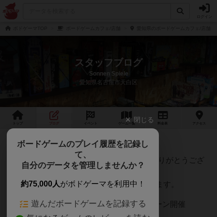
ログイン
ボドゲーマTOP
ボードゲームカフェ/店舗
愛知県のボードゲームカフェ/店舗
スタッフブログ
Sonnen Spiele
愛知県名古屋市天白区
閉じる
トップ
ブログ
イベント
ゲーム
一覧
料金
表
アクセス
🍁2025年11月の営業予定
ボードゲームのプレイ履歴を記録し
て、
いつも
Sonnen Spiele
をご利用いただきありがとうござ
自分のデータを管理しませんか？
います。
約75,000人
がボドゲーマを利用中！
11月の営業スケジュールをお知らせいたします。
遊んだボードゲームを記録する
🍁プレイホビージャパン！プロモキャンペーン開催