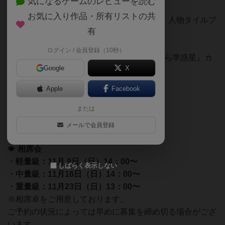
気になるゲームのレビューを読む
11/3まで開催中 残りわずか！
お気に入り作品・所有リストの共
・ガリレオ・ガリレイ『エドモンドハレー』人物タイルプ
有
レゼント🎉
11/30まで開催中
ログイン / 会員登録（10秒）
・SETI：地球外知的生命体探査『2006年から準惑星』カ
Google
X
ードプレゼント🎉
Apple
Facebook
🍁 ポイントサービスDAY
・毎週火曜日：重ゲーDAY
または
・毎週金曜日：ドミニオンDAY
メールで会員登録
対象のゲームで遊ぶと＋1ポイントサービス
🍁
相席会
・軽量級：11月 9日（日）14：00〜
しばらく表示しない
・中量級：11月16日（日）14：00〜
・重量級：11月23日（日）13：00〜
※相席卓をご用意しております。
ご予約の状況によっては早めに募集を締め切る場合がござ
います。