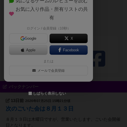
気になるゲームのレビューを読む
勇者
お気に入り作品・所有リストの共
自己紹介文が未設定のユーザーです
有
あらきだいご（タ
ログイン / 会員登録（10秒）
ナック）
Google
X
シェアする
Apple
Facebook
または
メールで会員登録
バックナンバー
しばらく表示しない
13日前
2026年07月25日 15時21分頃
次のごいた会は８月１３日
８月１３日は木曜日ですが、営業いたします。ごいた会開催
日となります。