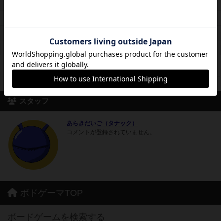
料金レンジ
2時間300円～フリータイム600円
平日営業
13時00分～22時00分
休日営業
12時00分～22時00分
定休日
毎週木曜日（祝日の場合は営業）
月会員2500円。卓予約、貸し切り可。開店時間繰り上げに応じま
備考
す。
席数
4卓18席
スタッフ
あらきだいご（タナック）
コメントが登録されていません。
ボドゲーマTOP
ボードゲームを検索する