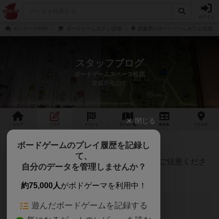
ログイン
ボドゲーマTOP
ボードゲームカフェ/店舗
愛媛県のボードゲームカフェ/店舗
スタッフブログ
ボードゲームスペース松花
愛媛県松山市
閉じる
トップ
ブログ
イベント
ゲーム
一覧
料金
表
アクセス
4/19日曜日は18:00からです
ボードゲームのプレイ履歴を記録し
て、
明日、4/19は18:00からの営業となります。ご注意くださ
自分のデータを管理しませんか？
い。
約75,000人
がボドゲーマを利用中！
このブログの投稿者
遊んだボードゲームを記録する