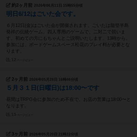
約2ヶ月前
2026年06月11日 15時55分頃
明日6/12はごいた会です。
６月12日(金)はごいた会が開催されます。ごいたは能登半島
発祥の伝統ゲーム。四人専用のゲームで、二対二で競いま
す。初めての方にもちゃんとご説明いたします。13時から。
参加には、ボードゲームスペース松花のプレイ料が必要とな
ります。
12
ページビュー
2ヶ月前
2026年05月28日 16時46分頃
５月３１日(日曜日)は18:00〜です
昼間はTRPG会に参加のため不在で、お店の営業は18:00〜と
なります。
15
ページビュー
3ヶ月前
2026年05月20日 21時22分頃