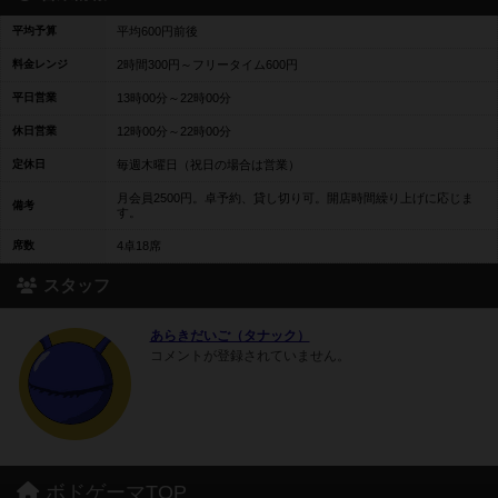
平均予算
平均600円前後
料金レンジ
2時間300円～フリータイム600円
平日営業
13時00分～22時00分
休日営業
12時00分～22時00分
定休日
毎週木曜日（祝日の場合は営業）
月会員2500円。卓予約、貸し切り可。開店時間繰り上げに応じま
備考
す。
席数
4卓18席
スタッフ
あらきだいご（タナック）
コメントが登録されていません。
ボドゲーマTOP