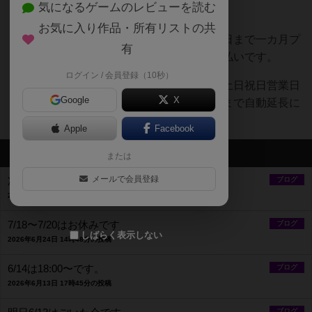
気になるゲームのレビューを読む
【月会員】
お気に入り作品・所有リストの共
月会員はおひとり２５００円で、翌月の同日まで一カ月プ
有
ラス１日間フリータイム利用できます。前払いです。
ログイン / 会員登録（10秒）
月会員期間中に、店の都合でフルタイムの土日祝日営業日
Google
X
が８日間含まれないときは、次の土日祝日まで自動延長に
なります。
Apple
Facebook
最新のお知らせ
または
メールで会員登録
次のごいた会は８月１３日
ブログ
2026年7月25日 15時21分の投稿
7/18〜7/20はお休みです
ブログ
しばらく表示しない
2026年6月24日 14時48分の投稿
6/14は18:00〜です。
ブログ
2026年6月13日 17時45分の投稿
ブログ