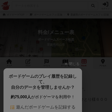
ログイン
ボドゲーマTOP
ボードゲームカフェ/店舗
愛媛県のボードゲームカフェ/店舗
料金/メニュー表
ボードゲームスペース松花
愛媛県松山市
閉じる
トップ
ブログ
イベント
ゲーム
一覧
料金
表
アクセス
ボードゲームのプレイ履歴を記録し
【利用料金】
て、
自分のデータを管理しませんか？
２時間までおひとり様３００円、後払いです。
約75,000人
がボドゲーマを利用中！
２時間を超えるとフリータイムとなり、おひとり様６００
円、後払いです。
遊んだボードゲームを記録する