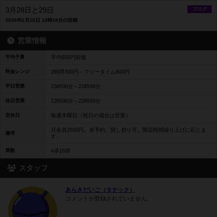
3月28日と29日
ブログ
2026年2月16日 10時18分の投稿
営業情報
平均予算
平均600円前後
料金レンジ
2時間300円～フリータイム600円
平日営業
13時00分～22時00分
休日営業
12時00分～22時00分
定休日
毎週木曜日（祝日の場合は営業）
月会員2500円。卓予約、貸し切り可。開店時間繰り上げに応じま
備考
す。
席数
4卓18席
スタッフ
あらきだいご（タナック）
コメントが登録されていません。