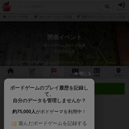
ログイン
ボドゲーマTOP
ボードゲームカフェ/店舗
愛媛県のボードゲームカフェ/店舗
開催イベント
ボードゲームスペース松花
愛媛県松山市
閉じる
トップ
ブログ
イベント
ゲーム
一覧
料金
表
アクセス
ボードゲームのプレイ履歴を記録し
近日開催予定のイベント
て、
自分のデータを管理しませんか？
約75,000人
がボドゲーマを利用中！
遊んだボードゲームを記録する