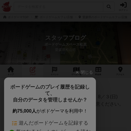
ログイン
ボドゲーマTOP
ボードゲームカフェ/店舗
愛媛県のボードゲームカフェ/店舗
スタッフブログ
ボードゲームスペース松花
愛媛県松山市
閉じる
トップ
ブログ
イベント
ゲーム
一覧
料金
表
アクセス
8/3時短営業になります。
ボードゲームのプレイ履歴を記録し
て、
営業カレンダーを変更いたしましたとおり、8／３(日)
自分のデータを管理しませんか？
は、17:30までの営業となりますので、ご注意ください。
約75,000人
がボドゲーマを利用中！
遊んだボードゲームを記録する