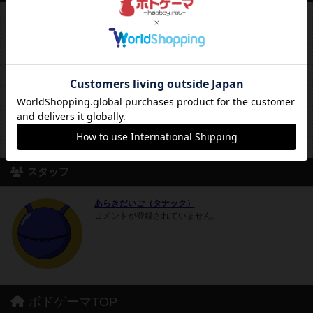
平均予算
平均600円前後
料金レンジ
2時間300円～フリータイム600円
平日営業
13時00分～22時00分
休日営業
12時00分～22時00分
定休日
毎週木曜日（祝日の場合は営業）
月会員2500円。卓予約、貸し切り可。開店時間繰り上げに応じま
備考
す。
席数
4卓18席
スタッフ
あらきだいご（タナック）
コメントが登録されていません。
ボドゲーマTOP