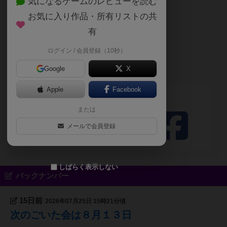
気になるゲームのレビューを読む
このブログの投稿者
お気に入り作品・所有リストの共
勇者
有
自己紹介文が未設定のユーザーです
ログイン / 会員登録（10秒）
あらきだいご（タ
Google
X
ナック）
Apple
Facebook
シェアする
または
メールで会員登録
しばらく表示しない
バックナンバー
15日前
2026年07月25日 15時21分頃
次のごいた会は８月１３日