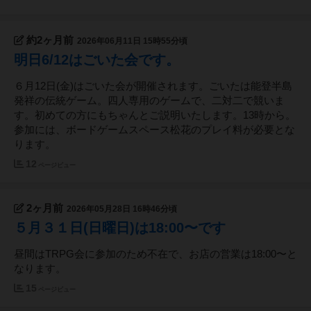
約2ヶ月前
2026年06月11日 15時55分頃
明日6/12はごいた会です。
６月12日(金)はごいた会が開催されます。ごいたは能登半島
発祥の伝統ゲーム。四人専用のゲームで、二対二で競いま
す。初めての方にもちゃんとご説明いたします。13時から。
参加には、ボードゲームスペース松花のプレイ料が必要とな
ります。
12
ページビュー
2ヶ月前
2026年05月28日 16時46分頃
５月３１日(日曜日)は18:00〜です
昼間はTRPG会に参加のため不在で、お店の営業は18:00〜と
なります。
15
ページビュー