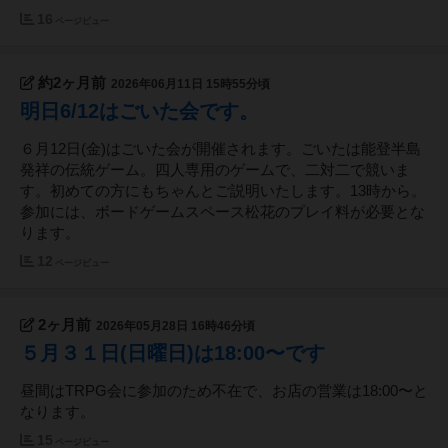
16
ページビュー
約2ヶ月前
2026年06月11日 15時55分頃
明日6/12はごいた会です。
６月12日(金)はごいた会が開催されます。ごいたは能登半島
発祥の伝統ゲーム。四人専用のゲームで、二対二で競いま
す。初めての方にもちゃんとご説明いたします。13時から。
参加には、ボードゲームスペース松花のプレイ料が必要とな
ります。
12
ページビュー
2ヶ月前
2026年05月28日 16時46分頃
５月３１日(日曜日)は18:00〜です
昼間はTRPG会に参加のため不在で、お店の営業は18:00〜と
なります。
15
ページビュー