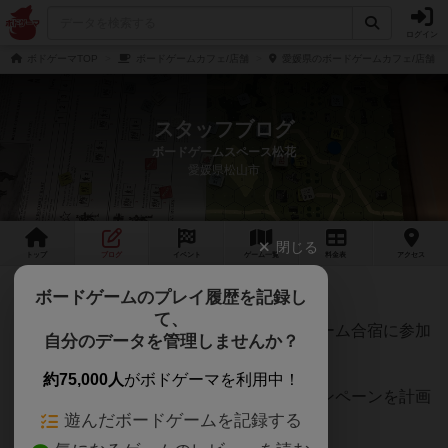
ログイン
ボドゲーマTOP
ボードゲームカフェ/店舗
愛媛県のボードゲームカフェ/店舗
スタッフブログ
ボードゲームスペース松花
愛媛県松山市
閉じる
トップ
ブログ
イベント
ゲーム
一覧
料金
表
アクセス
海の日休業
ボードゲームのプレイ履歴を記録し
て、
海の日を含む三連休は、店長が山口市のゲーム合宿に参加
自分のデータを管理しませんか？
して不在のため、休業いたします。
約75,000人
がボドゲーマを利用中！
戻ってきたら、学生さん向けの夏休みキャンペーンを計画
遊んだボードゲームを記録する
中です。