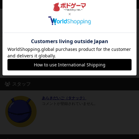
営業情報
平均予算
平均600円前後
料金レンジ
2時間300円～フリータイム600円
平日営業
13時00分～22時00分
休日営業
12時00分～22時00分
定休日
毎週木曜日（祝日の場合は営業）
月会員2500円。卓予約、貸し切り可。開店時間繰り上げに応じま
備考
す。
席数
4卓18席
スタッフ
あらきだいご（タナック）
コメントが登録されていません。