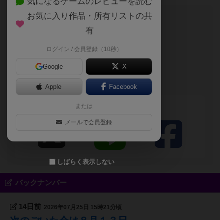
気になるゲームのレビューを読む
お気に入り作品・所有リストの共
このブログの投稿者
有
勇者
ログイン / 会員登録（10秒）
自己紹介文が未設定のユーザーです
Google
X
あらきだいご（タ
ナック）
Apple
Facebook
または
シェアする
メールで会員登録
しばらく表示しない
バックナンバー
14日前
2026年07月25日 15時21分頃