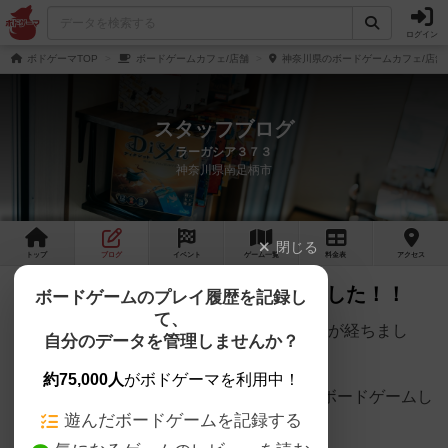
ログイン
ボドゲーマTOP
ボードゲームカフェ/店舗
神奈川県のボードゲームカフェ/店舗
スタッフブログ
ラーガシア３７３
神奈川県南足柄市
閉じる
トップ
ブログ
イベント
ゲーム
一覧
料金
表
アクセス
ボードゲームを扱って1ヶ月たちました！！
ボードゲームのプレイ履歴を記録し
て、
ボードゲームが出来るようになって約1ヶ月が経ちまし
自分のデータを管理しませんか？
た。
約75,000人
がボドゲーマを利用中！
毎日とはいきませんが、3日に1回くらいはボードゲームし
遊んだボードゲームを記録する
て頂いてます！！