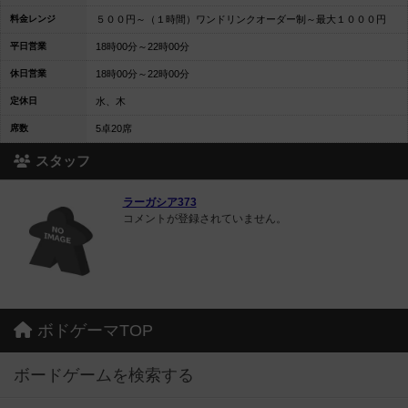
料金レンジ
５００円～（１時間）ワンドリンクオーダー制～最大１０００円
平日営業
18時00分～22時00分
休日営業
18時00分～22時00分
定休日
水、木
席数
5卓20席
スタッフ
ラーガシア373
コメントが登録されていません。
ボドゲーマTOP
ボードゲームを検索する