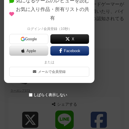
気になるゲームのレビューを読む
家族で盛り上がって頂いたり、たまたまボードゲーマーが
お気に入り作品・所有リストの共
お食事に来てボードゲームを発見しやって頂いたり、バイ
有
トの子が友達連れて来てくれたり、少しずつ認知されてる
なと思います！！
ログイン / 会員登録（10秒）
まだまだいっぱいお待ちしてます！！
Google
X
Apple
Facebook
このブログの投稿者
または
大臣
メールで会員登録
自己紹介文が未設定のユーザーです
ラーガシア373
しばらく表示しない
シェアする