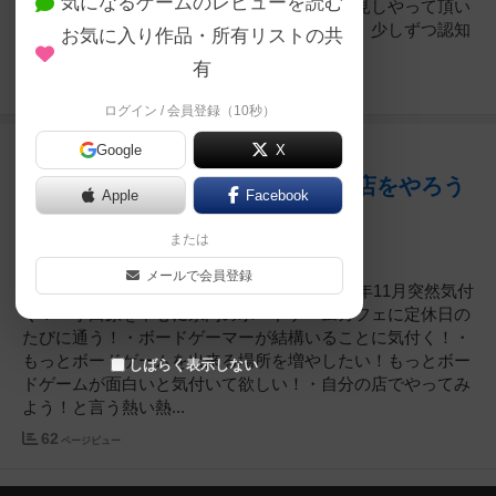
気になるゲームのレビューを読む
ドゲーマーがお食事に来てボードゲームを発見しやって頂い
たり、バイトの子が友達連れて来てくれたり、少しずつ認知
お気に入り作品・所有リストの共
されてるなと思います！...
有
50
ページビュー
ログイン / 会員登録（10秒）
Google
X
11ヶ月前
2025年09月08日 14時13分頃
なぜ、ボードゲームの出来る飲食店をやろう
Apple
Facebook
と思ったのか！
または
メールで会員登録
・ボードゲームってなんて面白んだって2024年11月突然気付
く！・小田原を中心に県内のボードゲームカフェに定休日の
たびに通う！・ボードゲーマーが結構いることに気付く！・
もっとボードゲームを出来る場所を増やしたい！もっとボー
しばらく表示しない
ドゲームが面白いと気付いて欲しい！・自分の店でやってみ
よう！と言う熱い熱...
62
ページビュー