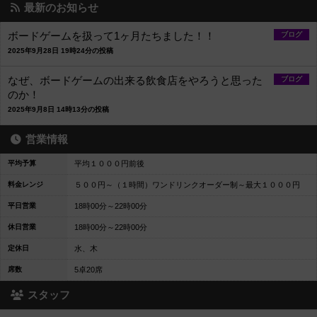
最新のお知らせ
ボードゲームを扱って1ヶ月たちました！！
ブログ
2025年9月28日 19時24分の投稿
なぜ、ボードゲームの出来る飲食店をやろうと思った
ブログ
のか！
2025年9月8日 14時13分の投稿
営業情報
平均予算
平均１０００円前後
料金レンジ
５００円～（１時間）ワンドリンクオーダー制～最大１０００円
平日営業
18時00分～22時00分
休日営業
18時00分～22時00分
定休日
水、木
席数
5卓20席
スタッフ