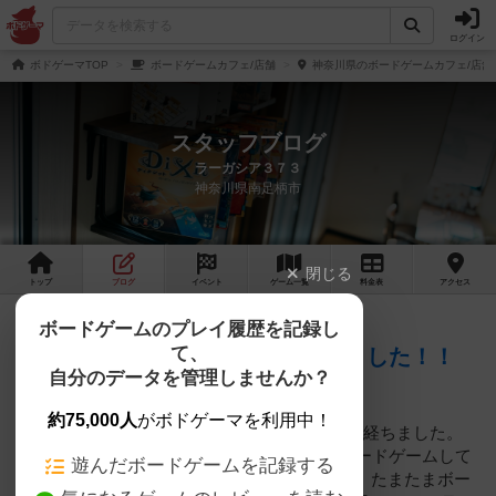
ログイン
ボドゲーマTOP
ボードゲームカフェ/店舗
神奈川県のボードゲームカフェ/店舗
スタッフブログ
ラーガシア３７３
神奈川県南足柄市
閉じる
トップ
ブログ
イベント
ゲーム
一覧
料金
表
アクセス
10ヶ月前
ボードゲームのプレイ履歴を記録し
2025年09月28日 19時24分頃
て、
ボードゲームを扱って1ヶ月たちました！！
自分のデータを管理しませんか？
約75,000人
がボドゲーマを利用中！
ボードゲームが出来るようになって約1ヶ月が経ちました。
毎日とはいきませんが、3日に1回くらいはボードゲームして
遊んだボードゲームを記録する
頂いてます！！家族で盛り上がって頂いたり、たまたまボー