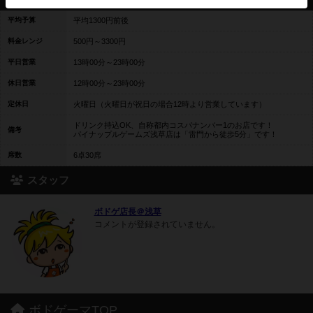
平均予算
平均1300円前後
料金レンジ
500円～3300円
平日営業
13時00分～23時00分
休日営業
12時00分～23時00分
定休日
火曜日（火曜日が祝日の場合12時より営業しています）
ドリンク持込OK、自称都内コスパナンバー1のお店です！
備考
パイナップルゲームズ浅草店は「雷門から徒歩5分」です！
席数
6卓30席
スタッフ
ボドゲ店長＠浅草
コメントが登録されていません。
ボドゲーマTOP