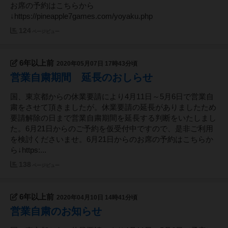
お席の予約はこちらから
↓https://pineapple7games.com/yoyaku.php
124
ページビュー
6年以上前
2020年05月07日 17時43分頃
営業自粛期間 延長のおしらせ
国、東京都からの休業要請により4月11日～5月6日で営業自
粛をさせて頂きましたが。休業要請の延長がありましたため
要請解除の日まで営業自粛期間を延長する判断をいたしまし
た。6月21日からのご予約を仮受付中ですので、是非ご利用
を検討くださいませ。6月21日からのお席の予約はこちらか
ら↓https:...
138
ページビュー
6年以上前
2020年04月10日 14時41分頃
営業自粛のお知らせ