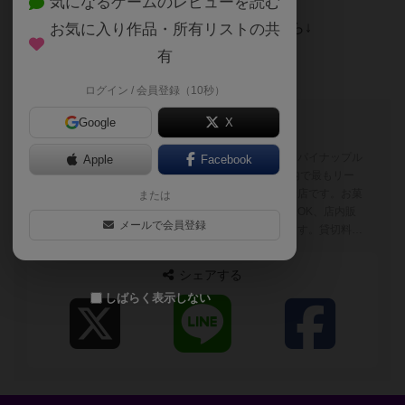
気になるゲームのレビューを読む
6月1日（月）からのお席の予約はこちらから↓
お気に入り作品・所有リストの共
有
https://pineapple7games.com/yoyaku.php
ログイン / 会員登録（10秒）
このブログの投稿者
Google
X
東京都台東区のボードゲームカフェ、パイナップル
神
Apple
Facebook
ゲームズ浅草店の店長です！ 自称都内で最もリー
ズナブルにボードゲームを楽しめるお店です。お菓
または
子、ドリンク（アルコール含）の持込OK、店内販
メールで会員登録
売の飲食物もお手軽価格になっています。貸切料金
ボドゲ店長＠浅草
が安価なので、中規模のイベントを開催するのにも
適しています！ X：旧ツイッター @bdg_tencho
シェアする
しばらく表示しない