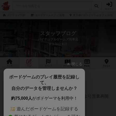
ログイン
ボドゲーマTOP
ボードゲームカフェ/店舗
東京都のボードゲームカフェ/店舗
スタッフブログ
パイナップルゲームズ浅草店
東京都台東区
閉じる
トップ
ブログ
イベント
ゲーム
一覧
料金
表
アクセス
営業再開のお知らせ！
ボードゲームのプレイ履歴を記録し
て、
大変お待たせいたしました！
自分のデータを管理しませんか？
パイナップルゲームズは6月1日（月）13時より営業再開
約75,000人
がボドゲーマを利用中！
をいたします。
遊んだボードゲームを記録する