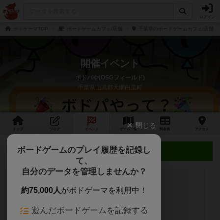
ログイン
ボドゲーマTOP
ボードゲームカフェ/店舗
千葉県のボードゲームカフェ/店舗
開催イベント
ボドパや(OSGフィールド)
千葉県山武郡大網白里町
閉じる
トップ
ブログ
イベント
ゲーム
一覧
料金
表
アクセス
ボードゲームのプレイ履歴を記録し
近日開催予定のイベント
て、
自分のデータを管理しませんか？
約75,000人
がボドゲーマを利用中！
開催予定のイベントはありません
遊んだボードゲームを記録する