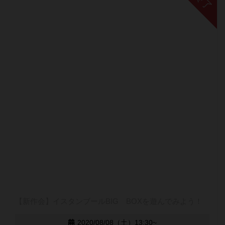
終了
【新作会】イスタンブールBIG BOXを遊んでみよう！
2020/08/08（土）13:30~