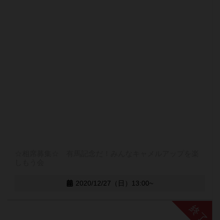
☆相席募集☆ 有馬記念だ！みんなキャメルアップを楽
しもう会
2020/12/27（日）13:00~
終了