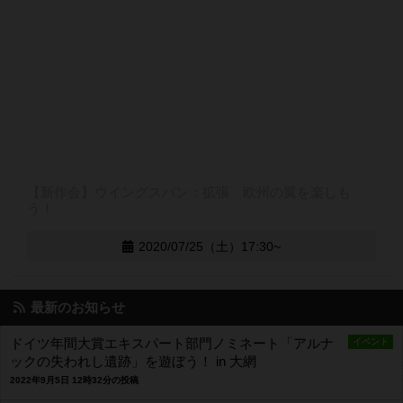
【新作会】ウイングスパン：拡張 欧州の翼を楽しも
う！
2020/07/25（土）17:30~
最新のお知らせ
ドイツ年間大賞エキスパート部門ノミネート「アルナ
イベント
ックの失われし遺跡」を遊ぼう！ in 大網
2022年9月5日 12時32分の投稿