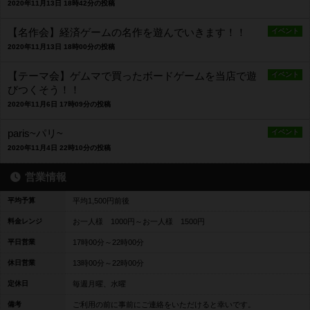
2020年11月13日 18時42分の投稿
【名作会】経済ゲームの名作を遊んでいきます！！
イベント
2020年11月13日 18時00分の投稿
【テーマ会】ゲムマで買ったボードゲームを当店で遊
イベント
びつくそう！！
2020年11月6日 17時09分の投稿
paris~パリ~
イベント
2020年11月4日 22時10分の投稿
営業情報
平均予算
平均1,500円前後
料金レンジ
お一人様 1000円～お一人様 1500円
平日営業
17時00分～22時00分
休日営業
13時00分～22時00分
定休日
毎週月曜、水曜
備考
ご利用の前に事前にご連絡をいただけると幸いです。