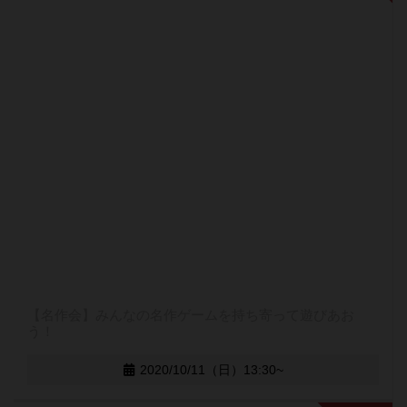
【名作会】みんなの名作ゲームを持ち寄って遊びあお
う！
2020/10/11（日）13:30~