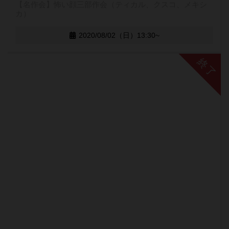
【名作会】怖い顔三部作会（ティカル、クスコ、メキシ
カ）
2020/08/02（日）13:30~
終了