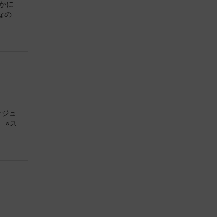
かに
なの
ケジュ
い。※ス