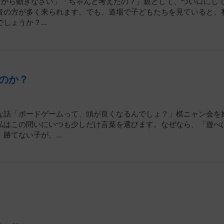
てから動きなさい」「ちゃんと考えたの？」親として、つい口にし
者の方が多く来られます。でも、道場で子どもたちを見ていると、
ょうか？...
のか？
な話「ボードゲームって、頭が良くなるんでしょ？」棋ニャン会を
私はこの問いにいつも少しだけ言葉を選びます。なぜなら、「遊べ
てない子が、...