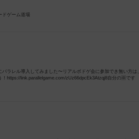
ードゲーム道場
にパラレル導入してみました〜リアルボドゲ会に参加でき無い方は
nk.parallelgame.com/zUz66dpcEk3Atzqj8自分の🆔です