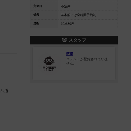
定休日
不定期
備考
基本的には全時間予約制
席数
10卓30席
スタッフ
慈猿
コメントが登録されていま
せん。
ーム道