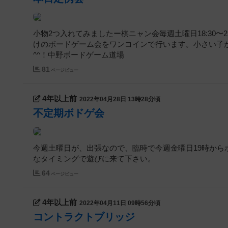
小物2つ入れてみましたー棋ニャン会毎週土曜日18:30〜22
けのボードゲーム会をワンコインで行います。小さい子
^^！中野ボードゲーム道場
81
ページビュー
4年以上前
2022年04月28日 13時28分頃
不定期ボドゲ会
今週土曜日が、出張なので、臨時で今週金曜日19時から
なタイミングで遊びに来て下さい。
64
ページビュー
4年以上前
2022年04月11日 09時56分頃
コントラクトブリッジ