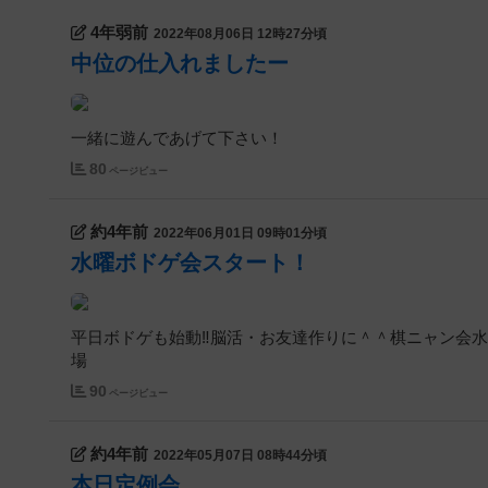
4年弱前
2022年08月06日 12時27分頃
中位の仕入れましたー
一緒に遊んであげて下さい！
80
ページビュー
約4年前
2022年06月01日 09時01分頃
水曜ボドゲ会スタート！
平日ボドゲも始動‼️脳活・お友達作りに＾＾棋ニャン会水曜
場
90
ページビュー
約4年前
2022年05月07日 08時44分頃
本日定例会