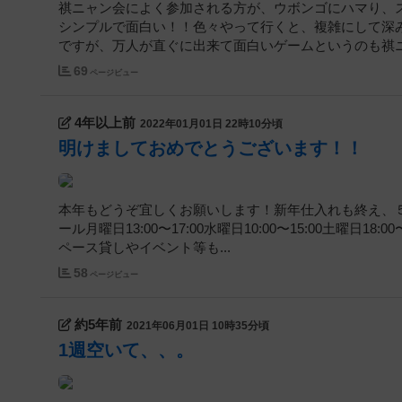
祺ニャン会によく参加される方が、ウボンゴにハマり、
シンプルで面白い！！色々やって行くと、複雑にして深
ですが、万人が直ぐに出来て面白いゲームというのも祺ニャ
69
ページビュー
4年以上前
2022年01月01日 22時10分頃
明けましておめでとうございます！！
本年もどうぞ宜しくお願いします！新年仕入れも終え、５
ール月曜日13:00〜17:00水曜日10:00〜15:00土曜日
ペース貸しやイベント等も...
58
ページビュー
約5年前
2021年06月01日 10時35分頃
1週空いて、、。