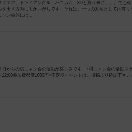
スクエア、トライアングル、ハニカム、3Dと買う事に、、。でも確
みを出す方向に向かいがちです。それは、一つの方向としては有り
ン会的には...
日からの棋ニャン会の活動が楽しみです。⭐️棋ニャン会の活動ス
18:00〜22:00参加費都度1000円※不定期イベントは、投稿より確認下さ