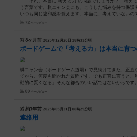
――それ、本当に“考える力”の問題でしょうか？「考え
う言葉です。棋ニャン会にも、こうした悩みを持つ保護
いつも同じ違和感を覚えます。本当に、考えていないのでし
72
ページビュー
8ヶ月前
2025年12月20日 18時33分頃
ボードゲームで「考える力」は本当に育つ
棋ニャン会（ボードゲーム道場）で見続けてきた、正直
てから、何度も聞かれた質問です。でも正直に言うと、
動的に賢くなる」そんな都合のいい話ではないからです。勝
89
ページビュー
約1年前
2025年05月31日 08時25分頃
連絡用