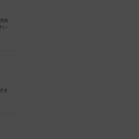
子供向
さい
好き