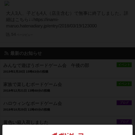
大人3人、子ども4人（店主含む）で無事に終了しました。詳
細はこちら↓↓https://inami-
maruo.hatenadiary.jp/entry/2018/03/19/123000
54
ページビュー
最新のお知らせ
みんなで遊ぼうボードゲーム会 午後の部
イベント
2019年2月28日 15時43分の投稿
家族で楽しむボードゲーム会
イベント
2018年12月21日 13時48分の投稿
ハロウィンなボードゲーム会
ブログ
2018年10月29日 11時45分の投稿
黄色い箱入荷しました
ブログ
2018年10月13日 17時12分の投稿