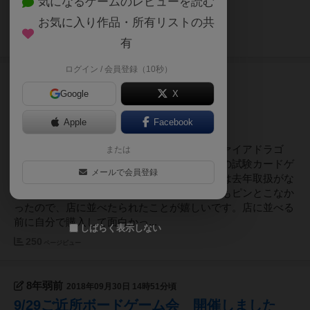
気になるゲームのレビューを読む
い。https://inami-
maruo.hatenadiary.jp/entry/2018/10/28/201249
お気に入り作品・所有リストの共
180
ページビュー
有
ログイン / 会員登録（10秒）
8年弱前
2018年10月13日 17時12分頃
Google
X
黄色い箱入荷しました
Apple
Facebook
今日は黄色い箱を中心に入荷しました。・ファイアドラゴ
または
ン・ラビットラリー・お宝はまぢか・オバケの試験カードゲ
メールで会員登録
ーム・お邪魔者個人的には「お宝はまぢか」は去年取扱がな
いかお問い合わせ頂いた時、どんなゲームかもピンとこなか
ったので、店に並べたられたことが嬉しいです。店に並べる
前に自分で購入して面白かっ...
しばらく表示しない
250
ページビュー
8年弱前
2018年09月30日 14時51分頃
9/29ご近所ボードゲーム会 開催しました