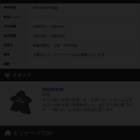
平均予算
平均1500円前後
料金レンジ
未登録～
未登録
平日営業
10時30分～18時30分
休日営業
10時30分～18時30分
定休日
毎週月曜日・お盆・年末年始
備考
土曜日によくボードゲーム会を開催しています
席数
スタッフ
inamimaruo
店長
サラダ館の店長の丸尾です。近所でボードゲームを買
えないの取り扱いを始めました。まだまだ初心者です
が、一緒にゲームを楽しめればと思います。
ボドゲーマTOP