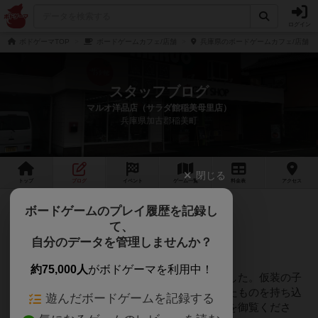
ログイン
ボドゲーマTOP
ボードゲームカフェ/店舗
兵庫県のボードゲームカフェ/店舗
スタッフブログ
マルオ洋品店（サラダ館稲美母里店）
兵庫県加古郡稲美町
閉じる
トップ
ブログ
イベント
ゲーム
一覧
料金
表
アクセス
8年弱前
ボードゲームのプレイ履歴を記録し
2018年10月29日 11時45分頃
て、
ハロウィンなボードゲーム会
自分のデータを管理しませんか？
約75,000人
がボドゲーマを利用中！
季節柄ハロウィンなボードゲーム会になりました。仮装の子
どもプラス大人、ゲームもオモチャを意識したものを持ち込
遊んだボードゲームを記録する
んでくださったり。詳しい内容な外部ブログを御覧くださ