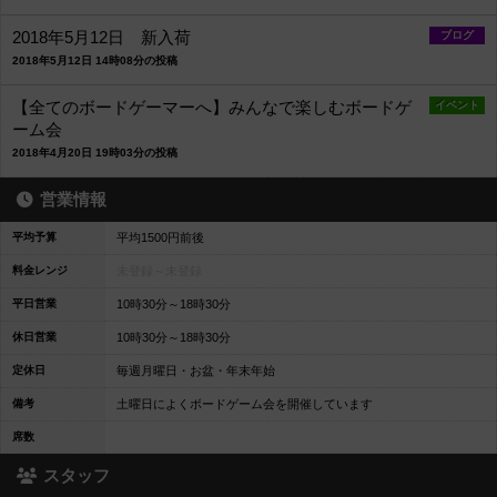
2018年5月12日 新入荷
ブログ
2018年5月12日 14時08分の投稿
【全てのボードゲーマーへ】みんなで楽しむボードゲ
イベント
ーム会
2018年4月20日 19時03分の投稿
営業情報
平均予算
平均1500円前後
料金レンジ
未登録～
未登録
平日営業
10時30分～18時30分
休日営業
10時30分～18時30分
定休日
毎週月曜日・お盆・年末年始
備考
土曜日によくボードゲーム会を開催しています
席数
スタッフ