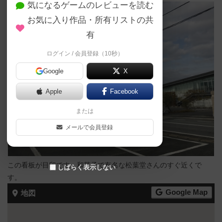
気になるゲームのレビューを読む
お気に入り作品・所有リストの共
有
ログイン / 会員登録（10秒）
Google
X
Apple
Facebook
または
メールで会員登録
この看板が目印です。和菓子で有名な松葉堂さんのすぐ近くで
しばらく表示しない
す。
Google Map
地図