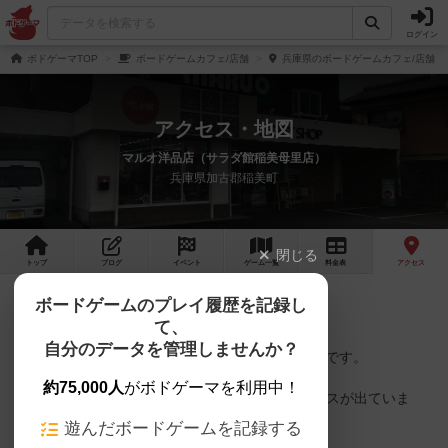
ログイン
ボドゲーマTOP
ボードゲームカフェ/店舗
兵庫県のボードゲームカフェ/店舗
アクセス・地図
マルオ洋品店（サラダ館稲美母里店）
兵庫県加古郡稲美町
閉じる
トップ
ブログ
イベント
ゲーム
一覧
料金
表
アクセス
ボードゲームのプレイ履歴を記録し
JA兵庫南母里支店、稲美町立母里小学校前すぐ
て、
自分のデータを管理しませんか？
駐車場12台がありますので、車でのご来店が便利です。
約75,000人
がボドゲーマを利用中！
神姫バス母里農協前下車すぐ（JR土山駅北からバスが出ていま
す。）
遊んだボードゲームを記録する