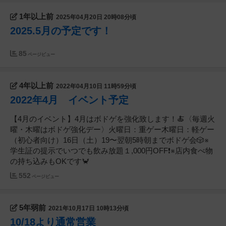
1年以上前
2025年04月20日 20時08分頃
2025.5月の予定です！
85
ページビュー
4年以上前
2022年04月10日 11時59分頃
2022年4月 イベント予定
【4月のイベント】4月はボドゲを強化致します！🍝〈毎週火
曜・木曜はボドゲ強化デー〉火曜日：重ゲー木曜日：軽ゲー
（初心者向け）16日（土）19〜翌朝5時朝までボドゲ会🎲※
学生証の提示でいつでも飲み放題１,000円OFF❗️※店内食べ物
の持ち込みもOKです🦀
552
ページビュー
5年弱前
2021年10月17日 10時13分頃
10/18より通常営業