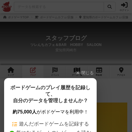
ログイン
ボドゲーマTOP
ボードゲームカフェ/店舗
愛知県のボードゲームカフェ/店舗
スタッフブログ
ツレんちカフェ＆BAR HOBBY SALOON
愛知県岡崎市
閉じる
トップ
ブログ
イベント
ゲーム
一覧
料金
表
アクセス
プレオープン日決定
ボードゲームのプレイ履歴を記録し
て、
11/14日より、プレオープンを行います！！
自分のデータを管理しませんか？
約75,000人
がボドゲーマを利用中！
遊んだボードゲームを記録する