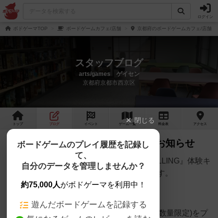
ログイン
ボドゲーマTOP
ボードゲームカフェ/店舗
京都府のボードゲームカフェ/店舗
スタッフブログ
arts/games ゲイセン
京都府京都市西京区
閉じる
トップ
ブログ
イベント
ゲーム
一覧
料金
表
アクセス
『FALLING』体験キャンペーンのお知らせ
ボードゲームのプレイ履歴を記録し
て、
サニーバード様から発売の新作ゲーム『FALLING』体験キ
自分のデータを管理しませんか？
ャンペーンを明日12日～27日まで開催します。
約75,000人
がボドゲーマを利用中！
遊んだボードゲームを記録する
体験された方には記念ステッカー(2枚1組、数量限定)をプ