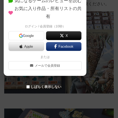
気になるゲームのレビューを読む
レゼントいたします！ぜひこの機会にご体験ください。
お気に入り作品・所有リストの共
有
ログイン / 会員登録（10秒）
Google
X
Apple
Facebook
または
メールで会員登録
しばらく表示しない