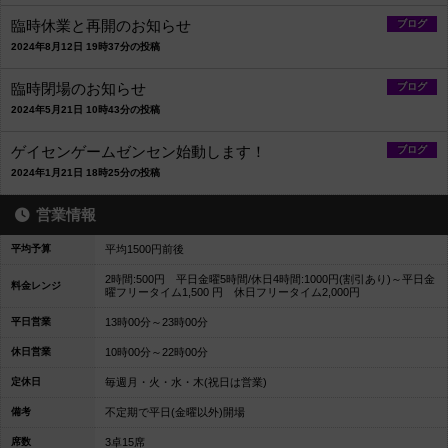
臨時休業と再開のお知らせ
ブログ
2024年8月12日 19時37分の投稿
臨時閉場のお知らせ
ブログ
2024年5月21日 10時43分の投稿
ゲイセンゲームゼンセン始動します！
ブログ
2024年1月21日 18時25分の投稿
営業情報
平均予算
平均1500円前後
2時間:500円 平日金曜5時間/休日4時間:1000円(割引あり)～平日金
料金レンジ
曜フリータイム1,500 円 休日フリータイム2,000円
平日営業
13時00分～23時00分
休日営業
10時00分～22時00分
定休日
毎週月・火・水・木(祝日は営業)
備考
不定期で平日(金曜以外)開場
席数
3卓15席