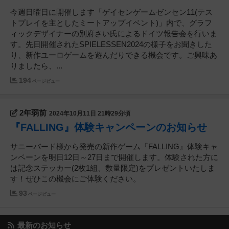
今週日曜日に開催します「ゲイセンゲームゼンセン11(テス
トプレイを主としたミートアップイベント)」内で、グラフ
ィックデザイナーの別府さい氏によるドイツ報告会を行いま
す。先日開催されたSPIELESSEN2024の様子をお聞きした
り、新作ユーロゲームを遊んだりできる機会です。ご興味あ
りましたら、...
194
ページビュー
2年弱前
2024年10月11日 21時29分頃
『FALLING』体験キャンペーンのお知らせ
サニーバード様から発売の新作ゲーム『FALLING』体験キャ
ンペーンを明日12日～27日まで開催します。体験された方に
は記念ステッカー(2枚1組、数量限定)をプレゼントいたしま
す！ぜひこの機会にご体験ください。
93
ページビュー
最新のお知らせ