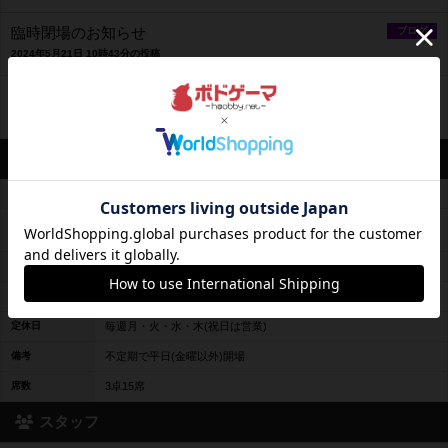
臨時閉場のお知らせ
ブログ
2024年5月21日 10時43分の投稿
ゲイセンゲームゼンセン始動します！
ブログ
2024年1月21日 18時25分の投稿
営業情報
平均予算
平均1500円前後
2時間:500円 平日金曜5時間/休日4時間:1000円(割引あり)～平日金
料金レンジ
曜フリータイム1,500 円 休日フリータイム2,000円
平日営業
13時00分～23時00分
休日営業
10時00分～22時00分
定休日
毎週月・火・水・木(祝日は営業)
備考
不定期で平日(金曜以外)開場
席数
3卓15席
スタッフ