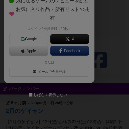
気になるゲームのレビューを読む
将軍
お気に入り作品・所有リストの共
有
自己紹介文が未設定のユーザーです
ログイン / 会員登録（10秒）
ゲイセン
Google
X
シェアする
Apple
Facebook
または
メールで会員登録
バックナンバー
しばらく表示しない
6ヶ月前
2026年02月09日 20時36分頃
2月のゲイセン
【2月のゲイセン】13日(金)お休み21日(土)13時頃～開場22日
(日)13時～ゲイセンゲームゼンセン25twipla.jp/events/714985