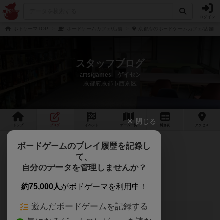
ログイン
ボドゲーマTOP
ボードゲームカフェ/店舗
京都府のボードゲームカフェ/店舗
スタッフブログ
arts/games ゲイセン
京都府京都市西京区
閉じる
トップ
ブログ
イベント
ゲーム
一覧
料金
表
アクセス
臨時閉場のお知らせ
ボードゲームのプレイ履歴を記録し
て、
今月26日(日)は閉場いたします。
自分のデータを管理しませんか？
よろしくお願いいたします。
約75,000人
がボドゲーマを利用中！
遊んだボードゲームを記録する
このブログの投稿者