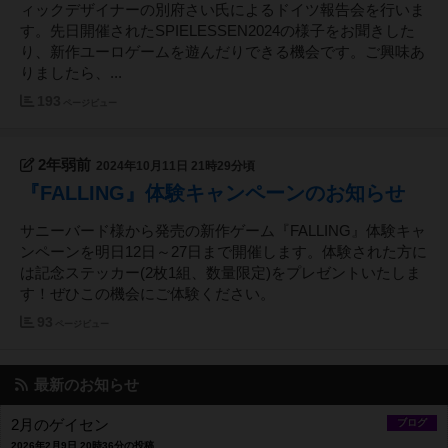
ィックデザイナーの別府さい氏によるドイツ報告会を行いま
す。先日開催されたSPIELESSEN2024の様子をお聞きした
り、新作ユーロゲームを遊んだりできる機会です。ご興味あ
りましたら、...
193
ページビュー
2年弱前
2024年10月11日 21時29分頃
『FALLING』体験キャンペーンのお知らせ
サニーバード様から発売の新作ゲーム『FALLING』体験キャ
ンペーンを明日12日～27日まで開催します。体験された方に
は記念ステッカー(2枚1組、数量限定)をプレゼントいたしま
す！ぜひこの機会にご体験ください。
93
ページビュー
最新のお知らせ
2月のゲイセン
ブログ
2026年2月9日 20時36分の投稿