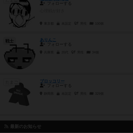
フォローする
心理戦が好き
東京都
未設定
男性
100個
ありんこ
戦士
フォローする
兵庫県
20代
男性
34個
ブロッコリー
たまご
フォローする
静岡県
未設定
男性
329個
最新のお知らせ