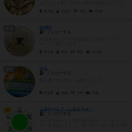
なゲームを遊んでみたい好奇心旺盛なナイスミ
ドルのX世代です。...
東京都
非表示
女性
758個
KURO
隊長
フォローする
2021年からボドゲを始めた二児のパパです！よ
ろしくお願いします！
東京都
40代
男性
1103個
はる
隊長
フォローする
初心者ですが宜しくお願いします。
埼玉県
55歳
女性
12個
ふみのりんぐ（ふみんちゅ）
神
フォローする
ゲームマーケット2022春に新作「ガッチナンバ
ー」を出店しました。 ボードゲームで遊んだ時
のブログも書いてますの...