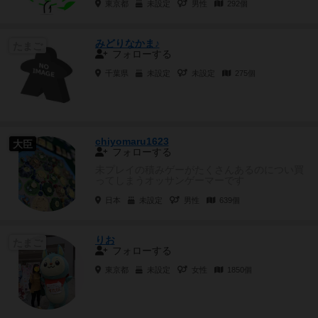
東京都
未設定
男性
292個
みどりなかま♪
たまご
フォローする
千葉県
未設定
未設定
275個
chiyomaru1623
大臣
フォローする
未プレイの積みゲーがたくさんあるのについ買
ってしまうオッサンゲーマーです
日本
未設定
男性
639個
りお
たまご
フォローする
東京都
未設定
女性
1850個