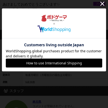
あけましておめでとうございます✨
ブログ
2022年1月1日 17時10分の投稿
Fellows ボードゲーム交流会
イベント
2021年12月18日 0時26分の投稿
営業情報
平均予算
平均3000円前後
入店料500円 + ドリンクorフードワンオーダー、～飲み放題4時間3
料金レンジ
500円 + フードワンオーダー
平日営業
17時00分～23時30分
休日営業
14時00分～23時30分
定休日
毎週月曜日（月曜祝日の場合は火曜日）
席数
9卓28席
スタッフ
林元気
コメントが登録されていません。