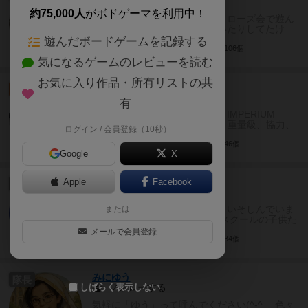
フォローする
約75,000人
がボドゲーマを利用中！
埼玉県川口市を中心に、主にクローズ会で遊ん
でます。前は秋葉原で会を開いたりしてたけ
ど、最近はちょいとしんどくてねぇ...
遊んだボードゲームを記録する
埼玉県
非表示
男性
2106個
気になるゲームのレビューを読む
お気に入り作品・所有リストの共
TK
大賢者
フォローする
有
※2024年のマイブームはDUNE IMPERIUM
UPRISINGと大人数重ゲです。 重量級、協力、
ログイン / 会員登録（10秒）
謎解...
東京都
非表示
男性
346個
Google
X
いつき
Apple
Facebook
隊長
フォローする
ボードゲーム熱が再燃し、日々いそしんでいま
または
す。 主に友人・職場の同僚・スクールの子供た
ち相手に、ボードゲーム会を...
メールで会員登録
東京都
未設定
男性
734個
みにゆう
隊長
フォローする
しばらく表示しない
気軽に「ゆう」って呼んでください(^-^ゝ 色々