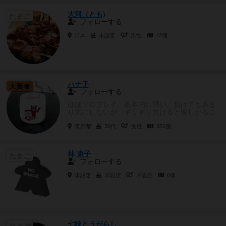
大河（とも)
たまご
フォローする
日本
未設定
男性
42個
ハナ子
大賢者
フォローする
ほぼソロプレイ。基本的に弱い。負けてもあま
り気にしないが、ギリギリ負けると悔しがるこ
ともある。
東京都
30代
女性
356個
林 康子
たまご
フォローする
未設定
未設定
未設定
0個
七味とうがらし
たまご