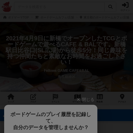
ログイン
ボドゲーマTOP
ボードゲームカフェ/店舗
東京都のボードゲームカフェ/店舗
2021年4月9日に新橋でオープンしたTCGとボ
ードゲームで遊べるCAFE & BALです。新橋
駅日比谷口(SL広場)から徒歩5分！同じ趣味を
持つ仲間たちと素敵なお時間をお過ごし下さ
い！
Fellows GAME CAFE&BAL
東京都港区
閉じる
トップ
ブログ
イベント
ゲーム
一覧
料金
表
アクセス
ボードゲームのプレイ履歴を記録し
16名のフォロワー
て、
自分のデータを管理しませんか？
ずーあー
戦士