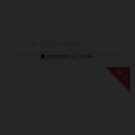
☆おひとり様・ボドゲ初心者大歓迎☆ウィングスパン
2023/02/19（日）12:00~
終了