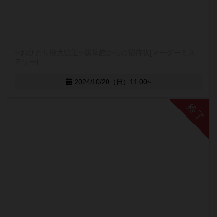
✨おひとり様大歓迎✨腐草館からの招待状[マーダーミス
テリー]
2024/10/20（日）11:00~
終了