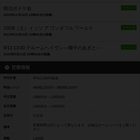
朝活ボドゲ会
イベント
2023年11月14日 22時42分の投稿
10/28（土）イッツ ア ワンダフル ワールド
イベント
2023年10月24日 22時00分の投稿
8/13 13:00 グルームヘイヴン～獅子のあぎと～
イベント
2023年8月11日 10時50分の投稿
営業情報
平均予算
平均2,500円前後
料金レンジ
4時間2,500円～8時間5,000円
平日営業
10時00分～22時00分
休日営業
10時00分～21時00分
定休日
不定休
営業時間は日によって異なります。詳細はホームページをご覧くだ
備考
さい。
席数
1卓8席