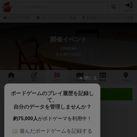
ログイン
ボドゲーマTOP
ボードゲームカフェ/店舗
東京都のボードゲームカフェ/店舗
開催イベント
ChezLien
東京都千代田区
閉じる
トップ
ブログ
イベント
ゲーム
一覧
料金
表
アクセス
ボードゲームのプレイ履歴を記録し
近日開催予定のイベント
て、
自分のデータを管理しませんか？
約75,000人
がボドゲーマを利用中！
開催予定のイベントはありません
遊んだボードゲームを記録する