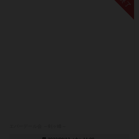
終了
エバーデール会 ～剣ヶ峰～