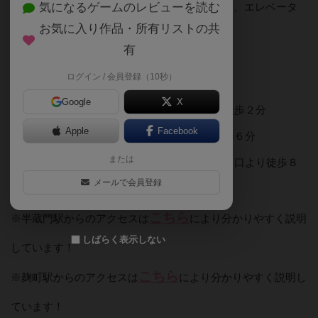
※ライオンズマンション平河町Wの建物を入り、エレベータ
気になるゲームのレビューを読む
お気に入り作品・所有リストの共
ーで4階までお上がりください。
有
ログイン / 会員登録（10秒）
◆電車でのアクセス
Google
X
東京メトロ半蔵門線：半蔵門駅１番出口より徒歩２分
Apple
Facebook
東京メトロ有楽町線：麹町駅１番出口より徒歩６分
または
東京メトロ南北線・有楽町線：永田町駅４番出口より徒歩８
メールで会員登録
分
こちら
※半蔵門駅からのアクセスは
により分かりやすく説明
しばらく表示しない
しています！
こちら
※麹町駅からのアクセスは
により分かりやすく説明し
ています！