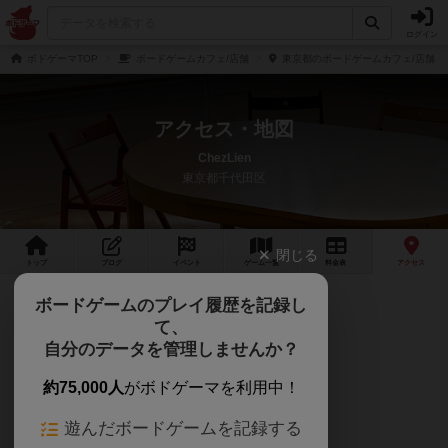
ログイン
ボドゲーマTOP
ボードゲームカフェ/店舗
東京都のボードゲームカフェ/店舗
アクセス・地図
ChezLien
東京都千代田区
閉じる
トップ
ブログ
イベント
ゲーム
一覧
料金
表
アクセス
ボードゲームのプレイ履歴を記録し
◆住所
て、
東京都千代田区平河町1-7-1
自分のデータを管理しませんか？
ライオンズマンション平河町W401
約75,000人
がボドゲーマを利用中！
遊んだボードゲームを記録する