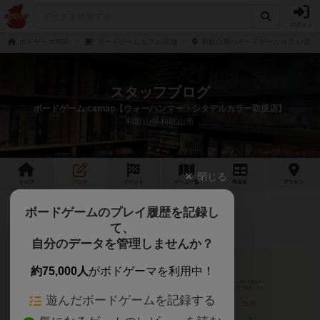
ログイン
ボドゲーマTOP
ボードゲームカフェ/店舗
和歌山県のボードゲームカフェ/店舗
スタッフブログ
ボードゲーム catnap【ウォーハンマー・シタデルカラー取扱店】
和歌山県和歌山市
閉じる
トップ
ブログ
イベント
ゲーム
一覧
料金
表
アクセス
5月の営業
ボードゲームのプレイ履歴を記録し
て、
自分のデータを管理しませんか？
約75,000人
がボドゲーマを利用中！
遊んだボードゲームを記録する