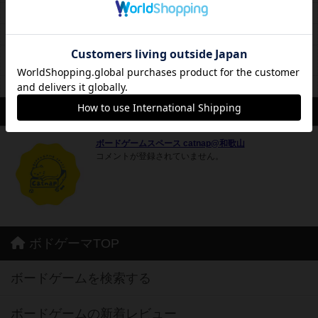
休日営業
13時00分～22時00分
定休日
毎週月･火曜
20時以降、お客様がいらっしゃらない場合は早めにクローズするこ
備考
ともあります。
席数
4卓16席
スタッフ
ボードゲームスペース catnap@和歌山
コメントが登録されていません。
ボドゲーマTOP
ボードゲームを検索する
ボードゲームの新着レビュー