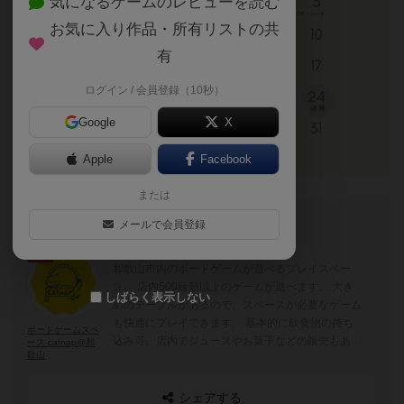
気になるゲームのレビューを読む
お気に入り作品・所有リストの共
有
ログイン / 会員登録（10秒）
Google
X
Apple
Facebook
または
このブログの投稿者
メールで会員登録
勇者
和歌山市内のボードゲームが遊べるプレイスペー
ス。 店内500種類以上のゲームが遊べます。 大き
しばらく表示しない
めのテーブルがあるので、スペースが必要なゲーム
も快適にプレイできます。 基本的に飲食物の持ち
ボードゲームスペ
込み可。店内でジュースやお菓子などの販売もあ
ース catnap@和
歌山
り。 ボードゲームやミニチュアゲームの持ち込み
も歓迎。
シェアする