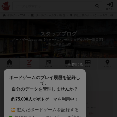
ログイン
ボドゲーマTOP
ボードゲームカフェ/店舗
和歌山県のボードゲームカフェ/店舗
スタッフブログ
ボードゲーム catnap【ウォーハンマー・シタデルカラー取扱店】
和歌山県和歌山市
閉じる
トップ
ブログ
イベント
ゲーム
一覧
料金
表
アクセス
2月の営業
ボードゲームのプレイ履歴を記録し
て、
自分のデータを管理しませんか？
約75,000人
がボドゲーマを利用中！
遊んだボードゲームを記録する