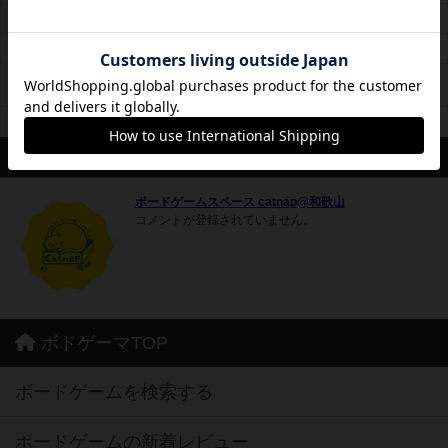
休日営業
13時00分～22時00分
定休日
毎週月･火曜
20時以降、お客様がいらっしゃらない場合は早めにクローズするこ
備考
ともあります。
席数
4卓16席
スタッフ
ボードゲームスペース catnap@和歌山
コメントが登録されていません。
ボドゲーマTOP
ボードゲームを検索する
ボードゲームの新着レビュー