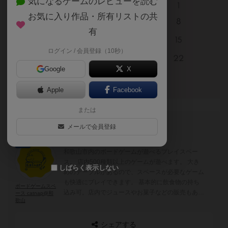
気になるゲームのレビューを読む
お気に入り作品・所有リストの共
有
ログイン / 会員登録（10秒）
Google
X
Apple
Facebook
または
このブログの投稿者
メールで会員登録
国王
和歌山市内のボードゲームが遊べるプレイスペー
ス。 店内500種類以上のゲームが遊べます。 大き
しばらく表示しない
めのテーブルがあるので、スペースが必要なゲーム
も快適にプレイできます。 基本的に飲食物の持ち
ボードゲームスペ
込み可。店内でジュースやお菓子などの販売もあ
ース catnap@和
歌山
り。 ボードゲームやミニチュアゲームの持ち込み
も歓迎。
シェアする