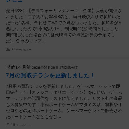
先日6/28に【テラフォーミングマーズ＋金星】大会が開催さ
れました！ご予約のお客様8名と、当日飛び入りで参加いた
だいた1名様。合わせて9名で予選を行いました。参加者が9
名になったので1卓3名の3卓、制限時間は2時間としました
(時間になった場合その世代時点での点数計算の予定でし
た)。各卓のマップ...
31
ページビュー
約1ヶ月前
2026年06月29日 17時43分頃
7月の買取チラシを更新しました！
7月用の買取チラシを更新しました。ゲームマーケットで即
日完売した【ネメシスリタリエーション】をはじめ、ゲーム
マーケットの話題作をリストに加えました。リスト外の商品
も大募集中です！小箱ボードゲームやマダミス系、将棋やオ
セロなどの定番ボードゲーム、ゲームマーケットで販売され
たボードゲームなどもぜひ...
19
ページビュー