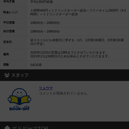
平均予算
平均1350円前後
１時間400円＋１ドリンクオーダー必須～フリータイム2000円（9.5
料金レンジ
時間）＋１ドリンクオーダー必須
平日営業
10時00分～20時00分
休日営業
10時00分～20時00分
栄スカイルビル休館日に準ずる（1/1、2月第3水曜日、8月第3水曜
定休日
日の予定）
2020年12/31の営業は18時までとさせていただきます。
備考
2021年1/1は休館日のためお休みとさせていただきます。
席数
5卓20席
スタッフ
リュウマ
コメントが登録されていません。
ボドゲーマTOP