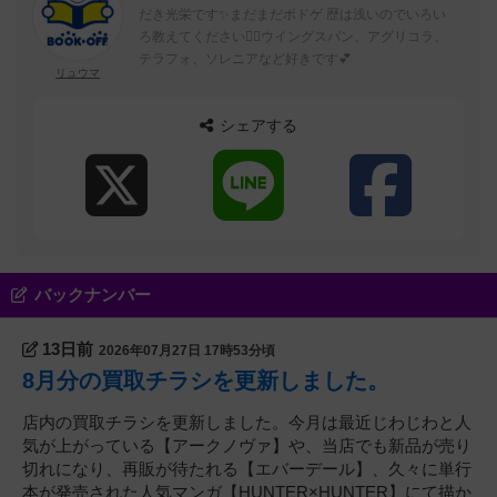
だき光栄です✨まだまだボドゲ 歴は浅いのでいろい
ろ教えてください🙇‍♀️ウイングスパン、アグリコラ、
テラフォ、ソレニアなど好きです💕
リュウマ
シェアする
バックナンバー
13日前
2026年07月27日 17時53分頃
8月分の買取チラシを更新しました。
店内の買取チラシを更新しました。今月は最近じわじわと人
気が上がっている【アークノヴァ】や、当店でも新品が売り
切れになり、再販が待たれる【エバーデール】、久々に単行
本が発売された人気マンガ【HUNTER×HUNTER】にて描か