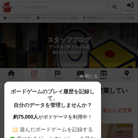
ログイン
ボドゲーマTOP
ボードゲームカフェ/店舗
愛知県のボードゲームカフェ/店舗
スタッフブログ
ブックオフ栄スカイル店
愛知県名古屋市中区
閉じる
トップ
ブログ
イベント
ゲーム
一覧
料金
表
アクセス
ご心配おかけしました！変わらず営業してい
ボードゲームのプレイ履歴を記録し
て、
ます！
自分のデータを管理しませんか？
BOOKOFF栄スカイル店ボードゲームカフェ変わらず営業
約75,000人
がボドゲーマを利用中！
中です！
遊んだボードゲームを記録する