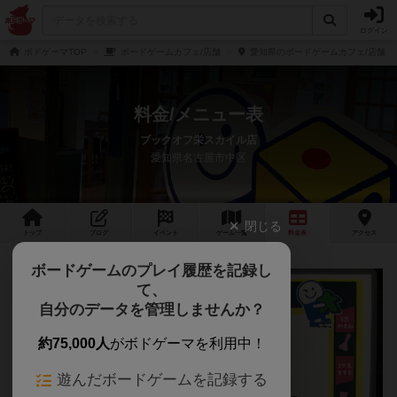
ログイン
ボドゲーマTOP
ボードゲームカフェ/店舗
愛知県のボードゲームカフェ/店舗
料金/メニュー表
ブックオフ栄スカイル店
愛知県名古屋市中区
閉じる
トップ
ブログ
イベント
ゲーム
一覧
料金
表
アクセス
ボードゲームのプレイ履歴を記録し
て、
自分のデータを管理しませんか？
約75,000人
がボドゲーマを利用中！
遊んだボードゲームを記録する