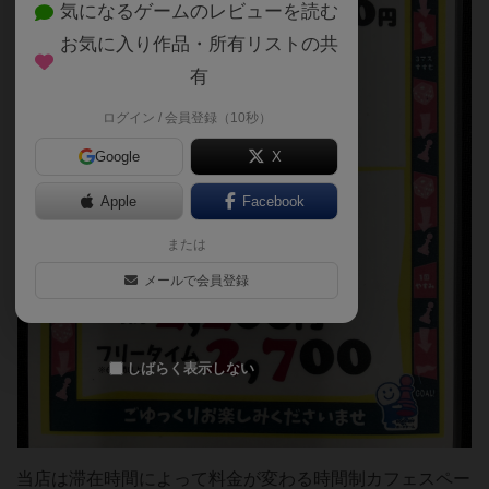
気になるゲームのレビューを読む
お気に入り作品・所有リストの共
有
ログイン / 会員登録（10秒）
Google
X
Apple
Facebook
または
メールで会員登録
しばらく表示しない
当店は滞在時間によって料金が変わる時間制カフェスペー