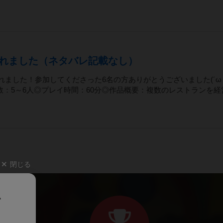
れました（ネタバレ記載なし）
れました！参加してくださった6名の方ありがとうございました(´ω｀
：5～6人◎プレイ時間：60分◎作品概要：複数のレストランを経
閉じる
、