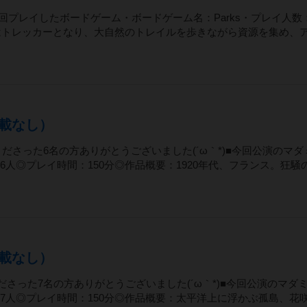
今回プレイしたボードゲーム・ボードゲーム名：Parks・プレイ人数
ーはトレッカーとなり、大自然のトレイルを歩きながら資源を集め、
載なし）
くださった6名の方ありがとうございました(´ω｀*)■今回公演のマダ
人◎プレイ時間：150分◎作品概要：1920年代、フランス。狂騒
載なし）
ださった7名の方ありがとうございました(´ω｀*)■今回公演のマダ
7人◎プレイ時間：150分◎作品概要：太平洋上に浮かぶ孤島、花