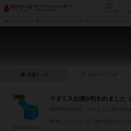
ボードゲームカフェに行こう！
610件以上の店舗情報
データベース
検
ボドゲーマTOP
ボードゲームカフェ/店舗
福井県のボードゲームカフェ/店舗
店舗
トップ
スタッフ
ブログ
大賢者
マダミス公演が行われました
2026年5月30日 マダミス公演が行
参加してくださった7名の方ありがとうご
Blue Dice(ブルーダイ