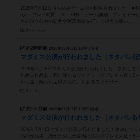
2026年7月12日持ち込みゲーム会が開催されました！■
5人・プレイ時間：40～70分・ゲーム詳細：プレイヤ
カの国立公園の訪問や写真撮影を行って得点を競い...
0
ページビュー
約2時間前
2026年08月06日 18時47分頃
マダミス公演が行われました（ネタバレ記
2026年7月26日マダミス公演が行われました！参加して
作品◎作品名：死に浸かるワイナリー◎プレイ人数：5～6
から遠く離れた辺境の地の、とあるワイナリー...
0
ページビュー
約1ヶ月前
2026年07月05日 19時53分頃
マダミス公演が行われました（ネタバレ記
2026年7月4日マダミス公演が行われました！参加してく
品◎作品名：誰がために伝書鳩は飛ぶ◎プレイ人数：6～