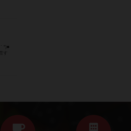
*)■
営す