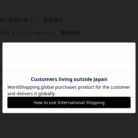
雪の砦に怪鳥が舞う」 募集締切
湖畔のダイイングメッセージ」 募集締切
 はじめてのマーダーミステリー「霧落峠」 募集締切
誰がために伝書鳩は飛ぶ」 残り7名募集
 はじめてのマーダーミステリー「別荘殺人」 残り５名募集
死に浸かるワイナリー」 残り6名募集