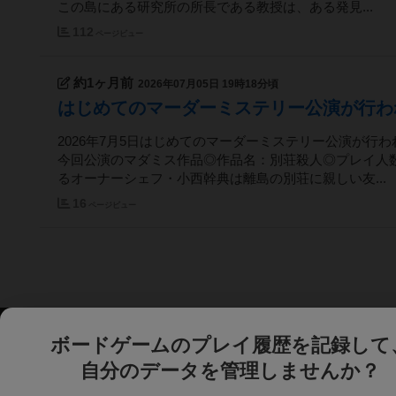
この島にある研究所の所長である教授は、ある発見...
112
ページビュー
約1ヶ月前
2026年07月05日 19時18分頃
はじめてのマーダーミステリー公演が行わ
2026年7月5日はじめてのマーダーミステリー公演が行わ
今回公演のマダミス作品◎作品名：別荘殺人◎プレイ人数
るオーナーシェフ・小西幹典は離島の別荘に親しい友...
16
ページビュー
ボードゲームのプレイ履歴を記録して
自分のデータを管理しませんか？