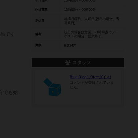
平日営業
13時00分～00時00分
休日営業
13時00分～00時00分
毎週月曜日、火曜日(祝日の場合、翌
定休日
営業日)
祝日の場合は営業。21時時点でノー
作品です
備考
ゲストの場合、営業終了。
席数
6卓24席
スタッフ
Blue Dice(ブルーダイス)
コメントが登録されていま
せん。
方でも始