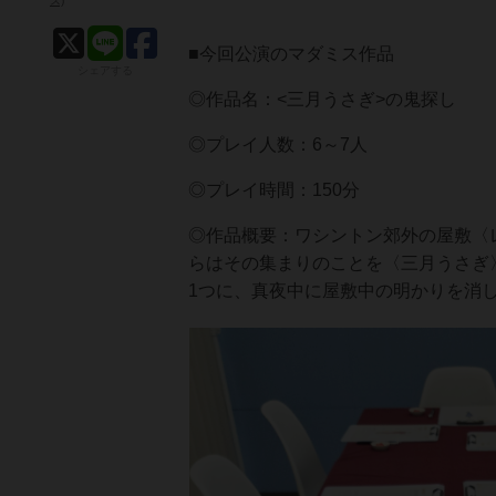
ス)
■今回公演のマダミス作品
シェアする
◎作品名：<三月うさぎ>の鬼探し
◎プレイ人数：6～7人
◎プレイ時間：150分
◎作品概要：ワシントン郊外の屋敷〈
らはその集まりのことを〈三月うさぎ
1つに、真夜中に屋敷中の明かりを消し