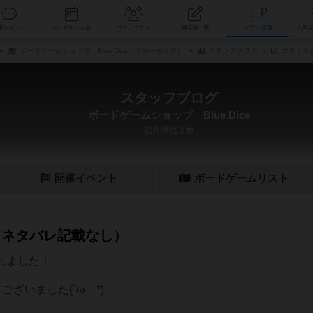
索
新着レビュー
ボードゲーム会
コミュニティ
掲示板一覧
カ
ボードゲームショップ Blue Dice（ブルーダイス）
スタッフブログ
マダミス
スタッフブログ
ボードゲームショップ Blue Dice
福井県福井市
開催
イベント
ボード
ゲーム
リスト
（ネタバレ記載なし）
われました！
ざいました(´ω｀*)