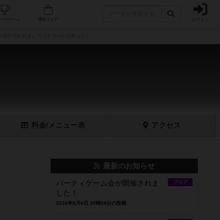
ログイン
フェ/店舗
人気ボードゲーム
通販ストア
公演が行われました（ネタバレ記載なし）
料金
/メニュー
表
アクセス
最新のお知らせ
パーティゲーム会が開催されま
ブログ
した！
2026年8月6日 20時08分の投稿