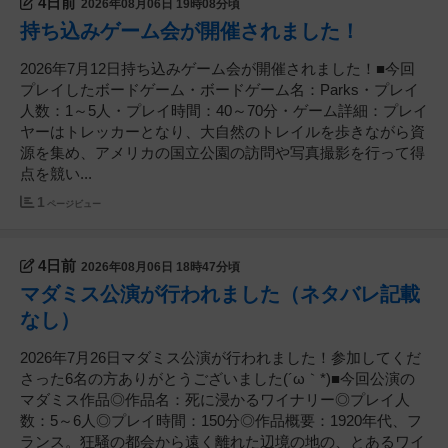
4日前
2026年08月06日 19時08分頃
持ち込みゲーム会が開催されました！
2026年7月12日持ち込みゲーム会が開催されました！■今回
プレイしたボードゲーム・ボードゲーム名：Parks・プレイ
人数：1～5人・プレイ時間：40～70分・ゲーム詳細：プレイ
ヤーはトレッカーとなり、大自然のトレイルを歩きながら資
源を集め、アメリカの国立公園の訪問や写真撮影を行って得
点を競い...
1
ページビュー
4日前
2026年08月06日 18時47分頃
マダミス公演が行われました（ネタバレ記載
なし）
2026年7月26日マダミス公演が行われました！参加してくだ
さった6名の方ありがとうございました(´ω｀*)■今回公演の
マダミス作品◎作品名：死に浸かるワイナリー◎プレイ人
数：5～6人◎プレイ時間：150分◎作品概要：1920年代、フ
ランス。狂騒の都会から遠く離れた辺境の地の、とあるワイ