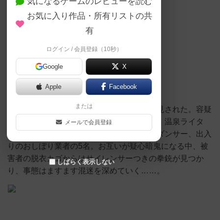
気になるゲームのレビューを読む
お気に入り作品・所有リストの共
■今回公演のマダミス作品
有
◎作品名：死体と温泉
ログイン / 会員登録（10秒）
Google
X
◎プレイ人数：4～5人
Apple
Facebook
◎プレイ時間：60分
または
◎作品概要：露天風呂で男の撲殺死体が発見された。容疑
者は温泉宿の宿泊客である小説家、編集者、温泉ライタ
メールで会員登録
ー、たまたま宿を訪れていた近所の劇場のダンサー、出入
りのおしぼり業者の5名。お互いが疑心暗鬼になる中、被
害者の脱衣カゴからはサイレンサーつきの拳銃が見つか
しばらく表示しない
り、事態はますます混迷を深めていく……。