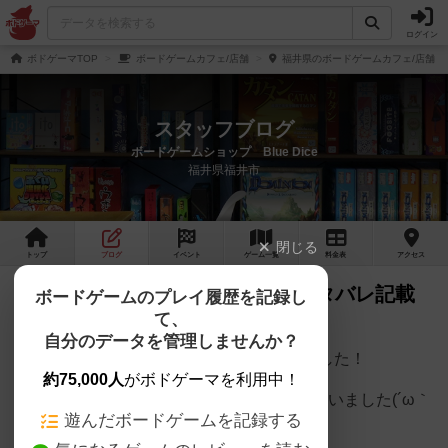
ログイン
ボドゲーマTOP
ボードゲームカフェ/店舗
福井県のボードゲームカフェ/店舗
スタッフブログ
ボードゲームショップ Blue Dice
福井県福井市
閉じる
トップ
ブログ
イベント
ゲーム
一覧
料金
表
アクセス
マダミス公演が行われました（ネタバレ記載
ボードゲームのプレイ履歴を記録し
て、
なし）
自分のデータを管理しませんか？
2026年4月11日 マダミス公演が行われました！
約75,000人
がボドゲーマを利用中！
参加してくださった4名の方ありがとうございました(´ω｀
遊んだボードゲームを記録する
*)