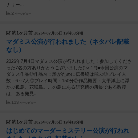
ナリー...
2
ページビュー
約1ヶ月前
2026年07月05日 19時53分頃
マダミス公演が行われました（ネタバレ記載
なし）
2026年7月4日マダミス公演が行われました！参加してくださ
った7名の方ありがとうございました(´ω｀*)■今回公演のマ
ダミス作品◎作品名：誰がために伝書鳩は飛ぶ◎プレイ人
数：6～7人◎プレイ時間：150分◎作品概要：太平洋上に浮
かぶ孤島、花咲島。この島にある研究所の所長である教授
は、ある発見...
113
ページビュー
約1ヶ月前
2026年07月05日 19時18分頃
はじめてのマーダーミステリー公演が行われ