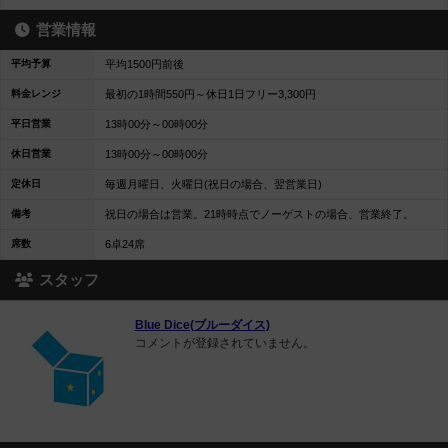
営業情報
平均予算
平均1500円前後
料金レンジ
最初の1時間550円～休日1日フリー3,300円
平日営業
13時00分～00時00分
休日営業
13時00分～00時00分
定休日
毎週月曜日、火曜日(祝日の場合、翌営業日)
備考
祝日の場合は営業。21時時点でノーゲストの場合、営業終了。
席数
6卓24席
スタッフ
Blue Dice(ブルーダイス)
コメントが登録されていません。