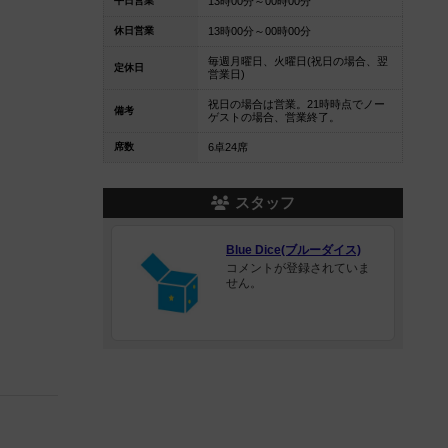
平日営業
13時00分～00時00分
休日営業
13時00分～00時00分
毎週月曜日、火曜日(祝日の場合、翌
定休日
営業日)
祝日の場合は営業。21時時点でノー
備考
ゲストの場合、営業終了。
席数
6卓24席
スタッフ
Blue Dice(ブルーダイス)
コメントが登録されていま
せん。