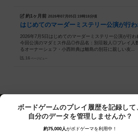
約1ヶ月前
2026年07月05日 19時18分頃
はじめてのマーダーミステリー公演が行わ
2026年7月5日はじめてのマーダーミステリー公演が行わ
今回公演のマダミス作品◎作品名：別荘殺人◎プレイ人数
るオーナーシェフ・小西幹典は離島の別荘に親しい友...
16
ページビュー
ボードゲームのプレイ履歴を記録して
自分のデータを管理しませんか？
約75,000人
がボドゲーマを利用中！
ボドゲーマTOP
ボードゲーム通販