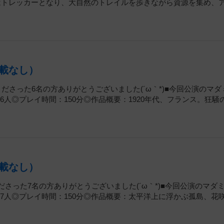
ーはトレッカーとなり、大自然のトレイルを歩きながら資源を集め、
載なし）
くださった6名の方ありがとうございました(´ω｀*)■今回公演のマダ
人◎プレイ時間：150分◎作品概要：1920年代、フランス。狂騒
載なし）
ださった7名の方ありがとうございました(´ω｀*)■今回公演のマダ
7人◎プレイ時間：150分◎作品概要：太平洋上に浮かぶ孤島、花