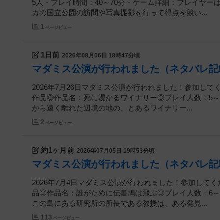
5人・プレイ時間：40～70分・ゲーム詳細：プレイヤ
カの国立公園の訪問や写真撮影を行って得点を競い...
1
ページビュー
1日前
2026年08月06日 18時47分頃
マダミス公演が行われました（ネタバレ記
2026年7月26日マダミス公演が行われました！参加して
作品◎作品名：死に浸かるワイナリー◎プレイ人数：5～6
から遠く離れた辺境の地の、とあるワイナリー...
2
ページビュー
約1ヶ月前
2026年07月05日 19時53分頃
マダミス公演が行われました（ネタバレ記
2026年7月4日マダミス公演が行われました！参加してく
品◎作品名：誰がために伝書鳩は飛ぶ◎プレイ人数：6～
この島にある研究所の所長である教授は、ある発見...
113
ページビュー