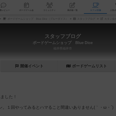
索
新着レビュー
ボードゲーム会
コミュニティ
掲示板一覧
カ
ボードゲームショップ Blue Dice（ブルーダイス）
スタッフブログ
カタン会
スタッフブログ
ボードゲームショップ Blue Dice
福井県福井市
開催
イベント
ボード
ゲーム
リスト
れました！
。１回やってみるとハマること間違いありません(｀・ω・´)