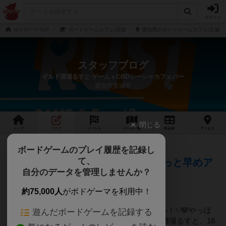
ログイン
ボドゲーマTOP
ボードゲームカフェ/店舗
愛知県のボードゲームカフェ/店舗
スタッフブログ
ギルド酒場るすと ゲームｘCBDシーシャカフェバー
愛知県安城市
閉じる
トップ
ブログ
イベント
ゲーム
一覧
料金
表
アクセス
6ヶ月前
ボードゲームのプレイ履歴を記録し
2026年02月06日 11時20分頃
て、
🐼✨ ムーニャン日記：今日はちょっと早めア
自分のデータを管理しませんか？
ル！ ✨🐼
約75,000人
がボドゲーマを利用中！
🐼✨ムーニャン日記：今日はちょっと早めアル！✨🐼やっほ
遊んだボードゲームを記録する
ーアル！ムーニャンだヨ🐾今日はね、ギルド酒場るすと、18