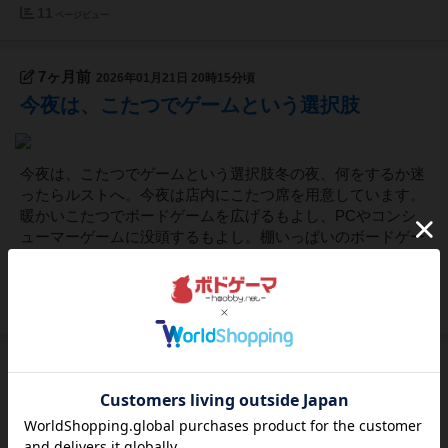
11
ページビュー
7ヶ月前
2026年01月21日 20時15分頃
今夜は、こたつでゲームという選択肢
今夜は、こたつでゲームという選択肢冬の夜、何をするか迷
ったらルストへ。今夜は店内にこたつ席を用意しています。
暖かいこたつでボードゲームを広げるもよし、PCやコンシ
ューマーゲームに没頭するもよし。棚いっぱいのボードゲー
ムは自由に使用可能です。ルストの特徴は、深夜まで低料金
で長居できること。「終電...
15
ページビュー
7ヶ月前
2026年01月16日 23時46分頃
【イベント】煮卵50％オフセール中！明日は
人狼ゲーム会、相席ボドゲ会など