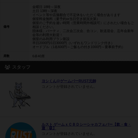
金曜日 18時～深夜
土日 13時～深夜
イベント等や店舗都合で不定休をいただく場合があります
個室料金無料（要予約or当日空き状況次第）
個室のご予約を速い時間（営業時間外相談可）にされたい場合もご
備考
相談ください。
団体様、パーティ、二次会三次会、合コン、歓送迎会、忘年会新年
会等の利用大歓迎！
個室のみ利用プラン新設
半日2000円/1日3000円（いずれもワンドリンク付き）
オードブル（1名600円～ご飯もの付き1000円～要事前予約）
席数
6卓40席
スタッフ
ヨシくん@ゲームバーRUST元帥
コメントが登録されていません。
ルスト ゲームｘＣＢＤシーシャカフェバー【飲・食・
遊・吸】
コメントが登録されていません。