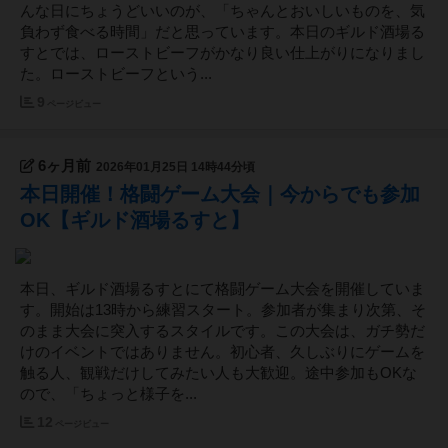
んな日にちょうどいいのが、「ちゃんとおいしいものを、気
負わず食べる時間」だと思っています。本日のギルド酒場る
すとでは、ローストビーフがかなり良い仕上がりになりまし
た。ローストビーフという...
9
ページビュー
6ヶ月前
2026年01月25日 14時44分頃
本日開催！格闘ゲーム大会｜今からでも参加
OK【ギルド酒場るすと】
本日、ギルド酒場るすとにて格闘ゲーム大会を開催していま
す。開始は13時から練習スタート。参加者が集まり次第、そ
のまま大会に突入するスタイルです。この大会は、ガチ勢だ
けのイベントではありません。初心者、久しぶりにゲームを
触る人、観戦だけしてみたい人も大歓迎。途中参加もOKな
ので、「ちょっと様子を...
12
ページビュー