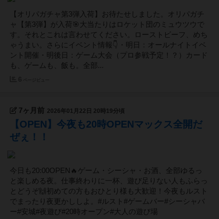
【オリパガチャ第3弾入荷】お待たせしました。オリパガチ
ャ【第3弾】が入荷🎯大当たりはロケット団のミュウツウで
す。それとこれは言わせてください。ローストビーフ、めち
ゃうまい。さらにイベント情報👇・明日：オールナイトイベ
ント開催・明後日：ゲーム大会（プロ参戦予定！？）カード
も、ゲームも、飯も。全部...
6
ページビュー
7ヶ月前
2026年01月22日 20時19分頃
【OPEN】今夜も20時OPENマックス全開だ
ぜぇ！！
今日も20:00OPEN🔥ゲーム・シーシャ・お酒、全部ゆるっ
と楽しめる夜。仕事終わりに一杯、遊び足りない人もふらっ
とどうぞ🙌初めての方もおひとり様も大歓迎！今夜もルスト
でまったり夜更かししよ。#ルスト#ゲームバー#シーシャバ
ー#安城#夜遊び#20時オープン#大人の遊び場