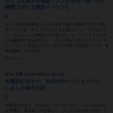
ポケカ交流＆対戦会！大人が本気で遊べる3
時間【ポケカ限定イベント】
ポケカ交流＆対戦会！大人が本気で遊べる3時間【ポケカ限
定イベント】「久しぶりにポケカを遊びたい」「ガチすぎな
い、でもちゃんと対戦できる場がほしい」「カードをつまみ
にお酒飲みながら語りたい」そんな声から生まれたイベント
が、**ギルド酒場るすとの《ポケカ交流＆対戦会》**です。■
明日開催！ポケカ交...
11
ページビュー
6ヶ月前
2026年01月29日 17時42分頃
木曜日のるすと。本日のローストビーフと、
しみしみ味玉の話
木曜日のるすと。本日のローストビーフと、しみしみ味玉の
話木曜日。週の真ん中を越えて、少しだけ気が抜ける日。そ