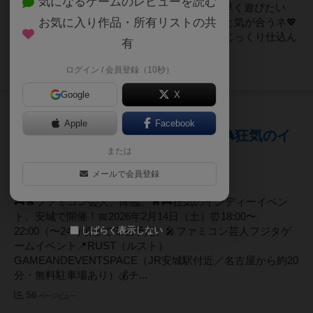
気になるゲームのレビューを読む
時30分から早めにOPENするアル！「今日は早く遊びたい
お気に入り作品・所有リストの共
な〜」って思ってた冒険者さん、ムーニャンと気が合うネ💖
今日のごはんは特に気合入ってるアルよ〜。じっくり仕込ん
有
だ自家製ローストビー...
ログイン / 会員登録（10秒）
48
ページビュー
Google
X
6ヶ月前
2026年02月04日 19時45分頃
Apple
Facebook
🎮🔥 ファミコン芸人、降臨。 🔥🎮狂気のイ
ンディーイベント、安城で開催！
または
メールで会員登録
🎮🔥ファミコン芸人、降臨。🔥🎮狂気のインディーイベン
ト、安城で開催！📅2026年2月14日（土）⏰18:00〜
しばらく表示しない
22:00（〜24時頃まで滞在予定）🎤ファミコン芸人フジタゲ
ームイベント📍RUST（ルスト）
GAMEANDEVENTSPACE（JR安城駅付近／名古屋から約20
分・無料駐車場あり）💰チ...
56
ページビュー