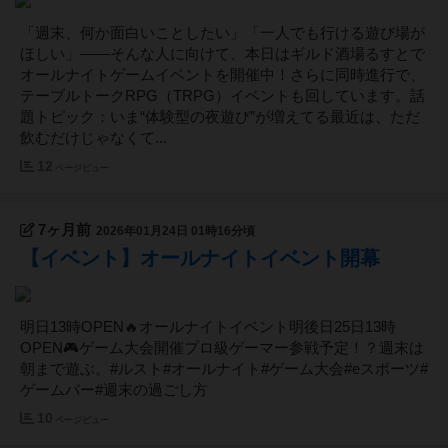
「週末、何か面白いことしたい」「一人でも行ける遊び場が
ほしい」——そんな人に向けて、本日はギルド酒場るすとで
オールナイトゲームイベントを開催中！さらに同時進行で、
テーブルトークRPG（TRPG）イベントも回しています。話
題トピック：いま“体験型の夜遊び”が増えてる最近は、ただ
飲むだけじゃなくて...
12
ページビュー
7ヶ月前
2026年01月24日 01時16分頃
【イベント】オールナイトイベント開幕
明日13時OPEN🔥オールナイトイベント明後日25日13時
OPEN🎮ゲーム大会開催プロ級ゲーマー参戦予定！？週末は
朝まで遊ぶ。#ルスト#オールナイト#ゲーム大会#eスポーツ#
ゲームバー#週末の過ごし方
10
ページビュー