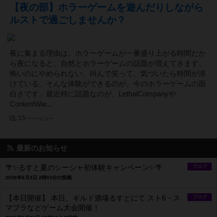
【夜の部】ホラーゲームを遊んだりしながら
ルストで過ごしませんか？
夜に集まる理由は、ホラーゲームが一番盛り上がる時間だか
ら夜になると、自然とホラーゲームの話題が増えてきます。
怖いのにやめられない、叫んで笑って、気づいたら時間が溶
けている。そんな体験ができるのが、今のホラーゲームの面
白さです。最近特に話題なのが、LethalCompanyや
ContentWar...
15
ページビュー
最新のお知らせ
🌴✨るすと夏のシーシャ初体験キャンペーン✨🌴
ブログ
2026年6月3日 2時03分の投稿
【本日開催】 本日、ギルド酒場るすとにて スト6・ス
ブログ
マブラなどゲーム大会開催！