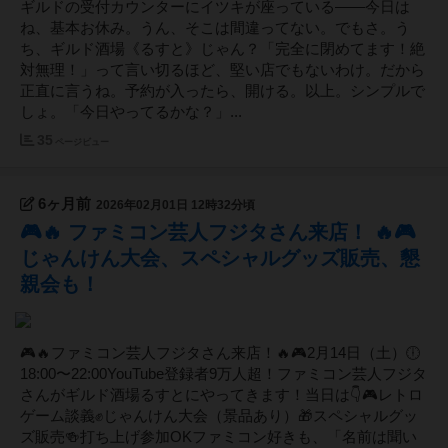
ギルドの受付カウンターにイツキが座っている――今日は
ね、基本お休み。うん、そこは間違ってない。でもさ。う
ち、ギルド酒場《るすと》じゃん？「完全に閉めてます！絶
対無理！」って言い切るほど、堅い店でもないわけ。だから
正直に言うね。予約が入ったら、開ける。以上。シンプルで
しょ。「今日やってるかな？」...
35
ページビュー
6ヶ月前
2026年02月01日 12時32分頃
🎮🔥 ファミコン芸人フジタさん来店！ 🔥🎮
じゃんけん大会、スペシャルグッズ販売、懇
親会も！
🎮🔥ファミコン芸人フジタさん来店！🔥🎮2月14日（土）🕕
18:00〜22:00YouTube登録者9万人超！ファミコン芸人フジタ
さんがギルド酒場るすとにやってきます！当日は👇🎮レトロ
ゲーム談義✊じゃんけん大会（景品あり）🎁スペシャルグッ
ズ販売🍻打ち上げ参加OKファミコン好きも、「名前は聞い