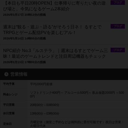
【本日も平日20時OPEN】仕事帰りに寄りたい夜の遊
ブログ
び場と、今気になるゲーム2本紹介
2026年3月17日 20時12分の投稿
週末は“観る・遊ぶ・語る”がそろう日ネ！ るすとで
ブログ
TRPGとゲーム配信PVを楽しむアル！
2026年3月14日 14時00分の投稿
NPC紹介 No.3「ルステラ」｜週末はるすとでゲーム三
ブログ
昧！最近のゲームトレンドと注目周辺機器もチェック
2026年3月13日 17時00分の投稿
営業情報
平均予算
平均2000円前後
ソフトドリンク400円～ アルコール500円～ 飲み放題2000円 ～500
料金レンジ
0円
平日営業
20時00分～00時00分
休日営業
13時00分～03時00分
月曜定休（個室ご予約などは例外的に受付可能です）祝日は営業・
定休日
火曜日代休