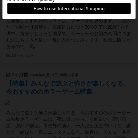
今日は“味付け煮卵”が主役。明日1/17（土）は人狼ゲーム会
も開催します本日のルストは、フードから攻めます。仕込み
たての味付け煮卵を、在庫処分につき50%OFFの200円で提
供中。黄身がとろっと濃厚で、シーシャやお酒の合間につま
むのにちょうど良い「反則系おつまみ」です。数量に限りが
あるので、気...
18
ページビュー
7ヶ月前
2026年01月15日 20時11分頃
【特集】みんなで遊ぶと怖さが楽しくなる。
今おすすめのホラーゲーム特集
みんなで遊ぶと怖さが楽しくなる。今おすすめのホラーゲー
ム特集ホラーゲームは、夜に遊ぶからこそ面白い。暗い画
面、突然の物音、予想外の演出。一人だと正直怖いけど、誰
かと一緒なら一気にエンタメになる。最近は、そんな「共有