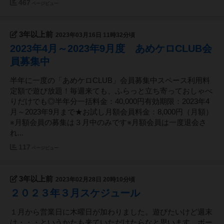
467
ページビュー
3年以上前
2023年03月16日 11時32分頃
2023年4月～2023年9月度 あめケロCLUB会
員募集中
半年に一度の「あめケロCLUB」会員募集中スペース利用料
定額で遊び放題！毎週来ても、ふらっと立ち寄っておしゃべ
りだけでも◎半年分一括料金：40,000円有効期限：2023年4
月～2023年9月まで★お試し月額会員料金：8,000円（月額）
※月額会員の募集は３月中のみです※月額会員は一度退会さ
れ...
117
ページビュー
3年以上前
2023年02月28日 20時10分頃
２０２３年３月スケジュール
１月から営業日に木曜日が加わりました。遊びたいけど週末
は・・・というかたも来ていただけたらなと思います。ボー