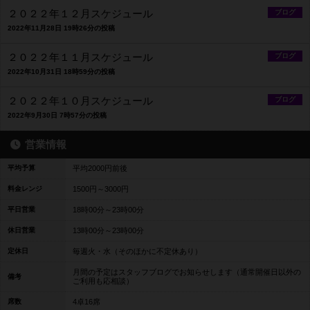
２０２２年１２月スケジュール
ブログ
2022年11月28日 19時26分の投稿
２０２２年１１月スケジュール
ブログ
2022年10月31日 18時59分の投稿
２０２２年１０月スケジュール
ブログ
2022年9月30日 7時57分の投稿
営業情報
平均予算
平均2000円前後
料金レンジ
1500円～3000円
平日営業
18時00分～23時00分
休日営業
13時00分～23時00分
定休日
毎週火・水（そのほかに不定休あり）
月間の予定はスタッフブログでお知らせします（通常開催日以外の
備考
ご利用も応相談）
席数
4卓16席