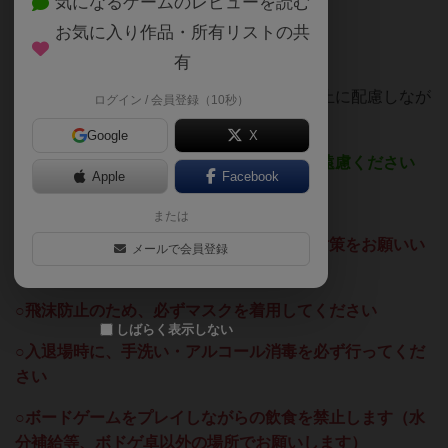
気になるゲームのレビューを読む
なと思います。
お気に入り作品・所有リストの共
有
ボードゲームスペースあめかえるは感染防止に配慮しなが
ログイン / 会員登録（10秒）
ら２月は以下のとおり営業をします。
Google
X
※健康に少しでも不安のある方の入場はご遠慮ください
Apple
Facebook
☆定員は４卓１６名です
または
○換気をしながらの営業となります、防寒対策をお願いい
メールで会員登録
たします
○飛沫防止のため、必ずマスクを着用してください
しばらく表示しない
○入退場時に、手洗い・アルコール消毒を必ず行ってくだ
さい
○ボードゲームをプレイしながらの飲食を禁止します（水
分補給等、ボドゲ卓以外の場所でお願いします）