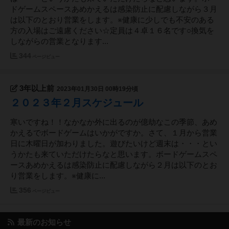
ドゲームスペースあめかえるは感染防止に配慮しながら３月
は以下のとおり営業をします。※健康に少しでも不安のある
方の入場はご遠慮ください☆定員は４卓１６名です○換気を
しながらの営業となります...
344
ページビュー
3年以上前
2023年01月30日 00時19分頃
２０２３年２月スケジュール
寒いですね！！なかなか外に出るのが億劫なこの季節、あめ
かえるでボードゲームはいかがですか。さて、１月から営業
日に木曜日が加わりました。遊びたいけど週末は・・・とい
うかたも来ていただけたらなと思います。ボードゲームスペ
ースあめかえるは感染防止に配慮しながら２月は以下のとお
り営業をします。※健康に...
356
ページビュー
最新のお知らせ