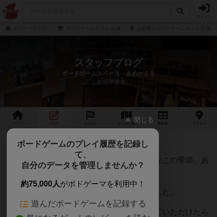
ログイン
ボドゲーマTOP
ボードゲームカフェ/店舗
山梨県のボードゲームカフェ/店舗
スタッフブログ
ボードゲームスペース あめかえる
山梨県甲府市
閉じる
トップ
ブログ
イベント
ゲーム
一覧
料金
表
アクセス
２０２３年２月スケジュール
ボードゲームのプレイ履歴を記録し
て、
寒いですね！！なかなか外に出るのが億劫なこの季節、あ
自分のデータを管理しませんか？
めかえるでボードゲームはいかがですか。
約75,000人
がボドゲーマを利用中！
さて、１月から営業日に
木曜日
が加わりました。
遊んだボードゲームを記録する
遊びたいけど週末は・・・というかたも来ていただけたら