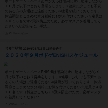
ボードゲームスペースあめかえるは感染防止に配慮しながら
１０月は以下のとおり営業をします。※健康に少しでも不安
のある方の入場はご遠慮ください※猛暑が続いております、
体温調節とこまめな水分補給にお気を付けください☆定員は
４卓１６名です○飛沫防止のため、必ずマスクを着用してく
ださい○入退場時に、手洗...
210
ページビュー
6年弱前
2020年08月18日 11時40分頃
２０２０年９月ボドゲENISHIスケジュール
ボードゲームスペースENISHIは感染防止に配慮しながら９
月は以下のとおり営業をします。※健康に少しでも不安のあ
る方の入場はご遠慮ください※猛暑が続いております、体温
調節とこまめな水分補給にお気を付けください☆定員は４卓
１６名です（料金はこちら）○飛沫防止のため、必ずマスク
を着用してください○...
285
ページビュー