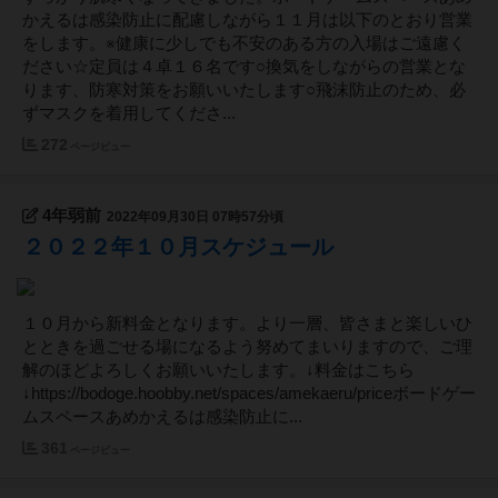
かえるは感染防止に配慮しながら１１月は以下のとおり営業
をします。※健康に少しでも不安のある方の入場はご遠慮く
ださい☆定員は４卓１６名です○換気をしながらの営業とな
ります、防寒対策をお願いいたします○飛沫防止のため、必
ずマスクを着用してくださ...
272
ページビュー
4年弱前
2022年09月30日 07時57分頃
２０２２年１０月スケジュール
１０月から新料金となります。より一層、皆さまと楽しいひ
とときを過ごせる場になるよう努めてまいりますので、ご理
解のほどよろしくお願いいたします。↓料金はこちら
↓https://bodoge.hoobby.net/spaces/amekaeru/priceボードゲー
ムスペースあめかえるは感染防止に...
361
ページビュー