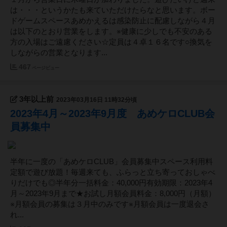
は・・・というかたも来ていただけたらなと思います。ボー
ドゲームスペースあめかえるは感染防止に配慮しながら４月
は以下のとおり営業をします。※健康に少しでも不安のある
方の入場はご遠慮ください☆定員は４卓１６名です○換気を
しながらの営業となります...
467
ページビュー
3年以上前
2023年03月16日 11時32分頃
2023年4月～2023年9月度 あめケロCLUB会
員募集中
半年に一度の「あめケロCLUB」会員募集中スペース利用料
定額で遊び放題！毎週来ても、ふらっと立ち寄っておしゃべ
りだけでも◎半年分一括料金：40,000円有効期限：2023年4
月～2023年9月まで★お試し月額会員料金：8,000円（月額）
※月額会員の募集は３月中のみです※月額会員は一度退会さ
れ...