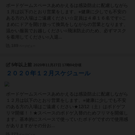
ボードゲームスペースあめかえるは感染防止に配慮しながら
１月は以下のとおり営業をします。※健康に少しでも不安の
ある方の入場はご遠慮ください☆定員は４卓１６名です○こ
まめにドアを開け放って換気をしながらの営業となります、
温かい服装でお越しください○飛沫防止のため、必ずマスク
を着用してください○入退...
189
ページビュー
5年以上前
2020年11月27日 17時04分頃
２０２０年１２月スケジュール
ボードゲームスペースあめかえるは感染防止に配慮しながら
１２月は以下のとおり営業をします。※健康に少しでも不安
のある方の入場はご遠慮ください★12/12（土）はボドゲフ
リマ開催！！★スペースのボドゲ入替のためフリマを開催し
ます。基本的にスペースで使っていたボドゲですので使用感
がありますがその分お...
273
ページビュー