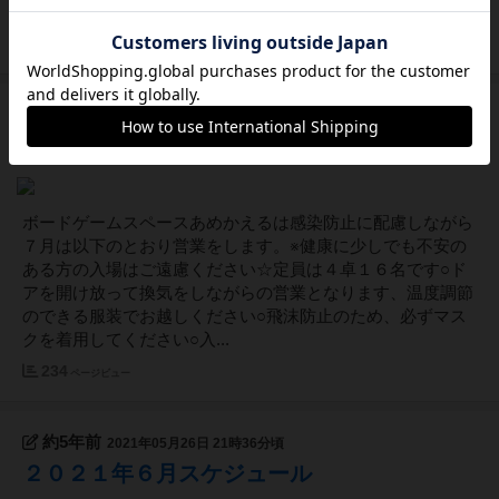
クを着用してください○入...
273
ページビュー
約5年前
2021年06月27日 17時39分頃
２０２１年７月スケジュール
ボードゲームスペースあめかえるは感染防止に配慮しながら
７月は以下のとおり営業をします。※健康に少しでも不安の
ある方の入場はご遠慮ください☆定員は４卓１６名です○ド
アを開け放って換気をしながらの営業となります、温度調節
のできる服装でお越しください○飛沫防止のため、必ずマス
クを着用してください○入...
234
ページビュー
約5年前
2021年05月26日 21時36分頃
２０２１年６月スケジュール