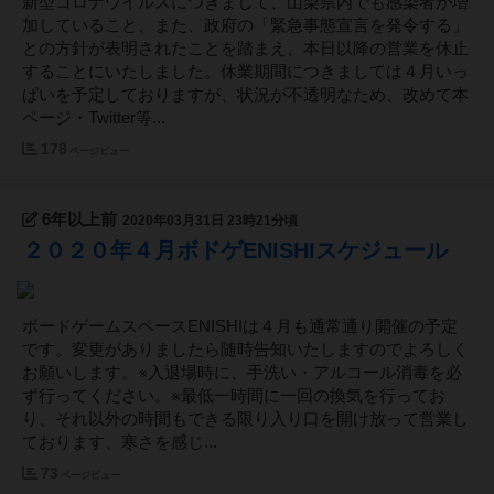
新型コロナウイルスにつきまして、山梨県内でも感染者が増
加していること、また、政府の「緊急事態宣言を発令する」
との方針が表明されたことを踏まえ、本日以降の営業を休止
することにいたしました。休業期間につきましては４月いっ
ぱいを予定しておりますが、状況が不透明なため、改めて本
ページ・Twitter等...
178
ページビュー
6年以上前
2020年03月31日 23時21分頃
２０２０年４月ボドゲENISHIスケジュール
ボードゲームスペースENISHIは４月も通常通り開催の予定
です。変更がありましたら随時告知いたしますのでよろしく
お願いします。※入退場時に、手洗い・アルコール消毒を必
ず行ってください。※最低一時間に一回の換気を行ってお
り、それ以外の時間もできる限り入り口を開け放って営業し
ております、寒さを感じ...
73
ページビュー