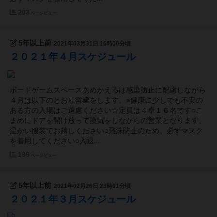
203
ページビュー
5年以上前
2021年03月31日 16時00分頃
２０２１年４月スケジュール
ボードゲームスペースあめかえるは感染防止に配慮しながら
４月は以下のとおり営業をします。※健康に少しでも不安の
ある方の入場はご遠慮ください☆定員は４卓１６名です○こ
まめにドアを開け放って換気をしながらの営業となります、
温かい服装でお越しください○飛沫防止のため、必ずマスク
を着用してください○入退...
199
ページビュー
5年以上前
2021年02月26日 23時01分頃
２０２１年３月スケジュール