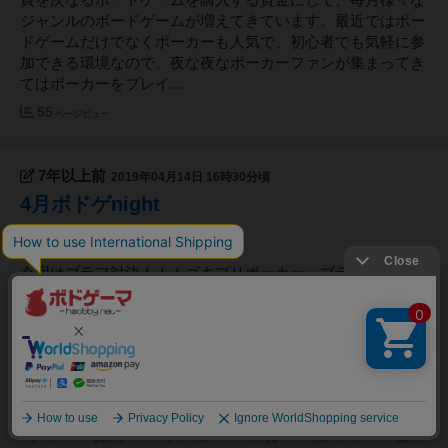
費を次なるボードゲームを購入する資金にして、毎月様々な
ジャンルのボードゲームが増えてきています。最近ではボー
ドゲームだけでなくポーカーも人気で、初心者でも気軽に参
加できる環境なので、夜な夜なポーカーファンが集まってき
てはポーカーをプレイ...
55
ページビュー
7年以上前
2019年04月14日 16時30分頃
4月ボドゲnight
今回はブラフ対決！！！ゴキプリポーカー、ブラフ、袋と金
貨で予選。予選を勝ち進んだ人が行ける薔薇とスカル！ドロ
ンジョは最初ゴキブリポーカーの卓からスタート。いつも一
緒にやっているせいか、今回はことごとく一茶に手を読まれ
何をやっても自分にカードが戻ってきてしまうという悲
劇。。。そんなに私の心は読ま...
48
ページビュー