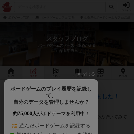
ログイン
ボドゲーマTOP
ボードゲームカフェ/店舗
山梨県のボードゲームカフェ/店舗
スタッフブログ
ボードゲームスペース あめかえる
山梨県甲府市
閉じる
トップ
ブログ
イベント
ゲーム
一覧
料金
表
アクセス
約3年前
ボードゲームのプレイ履歴を記録し
2023年05月23日 20時51分頃
て、
あめかえるのウェブサイトができました！
自分のデータを管理しませんか？
約75,000人
がボドゲーマを利用中！
あめかえるのウェブサイトができました。ぜひのぞいてみて
くださいね。https://amekaerugames.jp/
遊んだボードゲームを記録する
573
ページビュー