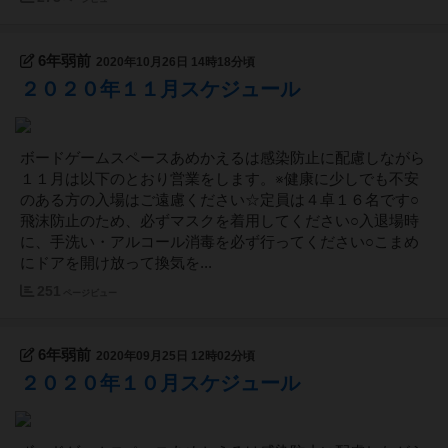
6年弱前
2020年10月26日 14時18分頃
２０２０年１１月スケジュール
ボードゲームスペースあめかえるは感染防止に配慮しながら
１１月は以下のとおり営業をします。※健康に少しでも不安
のある方の入場はご遠慮ください☆定員は４卓１６名です○
飛沫防止のため、必ずマスクを着用してください○入退場時
に、手洗い・アルコール消毒を必ず行ってください○こまめ
にドアを開け放って換気を...
251
ページビュー
6年弱前
2020年09月25日 12時02分頃
２０２０年１０月スケジュール