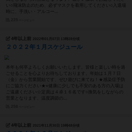
い○飛沫防止のため、必ずマスクを着用してください○入退場
時に、手洗い・アルコー...
225
ページビュー
4年以上前
2022年01月07日 13時28分頃
２０２２年１月スケジュール
本年も何卒よろしくお願いいたします。皆様と楽しい時を過
ごせることを心よりお待ちしております。年始は１月７日
（金）から営業開始です、ぜひ遊びに来てね！★感染症予防
にご協力ください★※健康に少しでも不安のある方の入場は
ご遠慮ください☆定員は４卓１６名です○換気をしながらの
営業となります、温度調節の...
258
ページビュー
4年以上前
2021年11月30日 19時48分頃