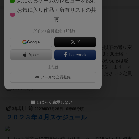
気になるゲームのレビューを読む
お気に入り作品・所有リストの共
3年以上前
2023年05月04日 11時29分頃
有
２０２３年５月スケジュール
ログイン / 会員登録（10秒）
Google
X
５月から営業日に月曜日も加わり、営業時間を以下の通り変
更します。【営業時間】月・木・金18：00～23：00土曜・
Apple
Facebook
日曜13：00～23：00ボードゲームスペースあめかえるは感
染防止に配慮しながら５月は以下のとおり営業をします。※
または
健康に少しでも不安のある方の入場はご遠慮ください☆定員
メールで会員登録
は４卓１６名...
375
ページビュー
しばらく表示しない
3年以上前
2023年03月28日 10時08分頃
２０２３年４月スケジュール
１月から営業日に木曜日が加わりました。遊びたいけど週末