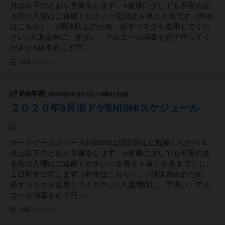
月は以下のとおり営業をします。※健康に少しでも不安のあ
る方の入場はご遠慮ください☆定員は４卓１６名です（料金
はこちら）。○飛沫防止のため、必ずマスクを着用してくだ
さい○入退場時に、手洗い・アルコール消毒を必ず行ってく
ださい○基本的にドア...
162
ページビュー
約6年前
2020年05月27日 13時37分頃
２０２０年6月ボドゲENISHIスケジュール
ボードゲームスペースENISHIは感染防止に配慮しながら６
月は以下のとおり営業をします。※健康に少しでも不安のあ
る方の入場はご遠慮ください☆定員を４卓１６名までとし、
１日料金に戻します（料金はこちら）。○飛沫防止のため、
必ずマスクを着用してください○入退場時に、手洗い・アル
コール消毒を必ず行っ...
196
ページビュー