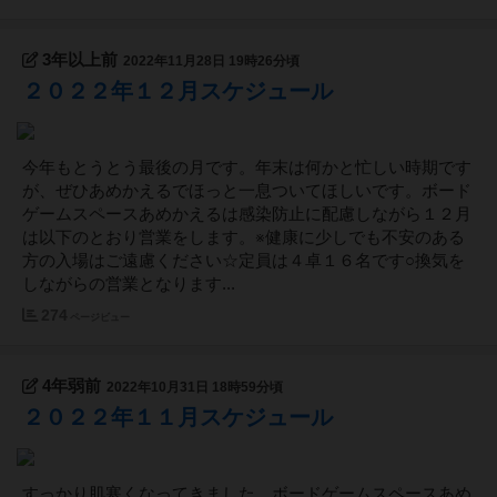
3年以上前
2022年11月28日 19時26分頃
２０２２年１２月スケジュール
今年もとうとう最後の月です。年末は何かと忙しい時期です
が、ぜひあめかえるでほっと一息ついてほしいです。ボード
ゲームスペースあめかえるは感染防止に配慮しながら１２月
は以下のとおり営業をします。※健康に少しでも不安のある
方の入場はご遠慮ください☆定員は４卓１６名です○換気を
しながらの営業となります...
274
ページビュー
4年弱前
2022年10月31日 18時59分頃
２０２２年１１月スケジュール
すっかり肌寒くなってきました。ボードゲームスペースあめ