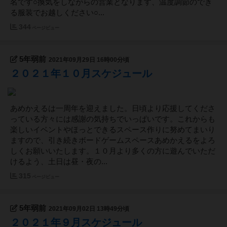
名です○換気をしながらの営業となります、温度調節のでき
る服装でお越しください○...
344
ページビュー
5年弱前
2021年09月29日 16時00分頃
２０２１年１０月スケジュール
あめかえるは一周年を迎えました。日頃より応援してくださ
っている方々には感謝の気持ちでいっぱいです。これからも
楽しいイベントやほっとできるスペース作りに努めてまいり
ますので、引き続きボードゲームスペースあめかえるをよろ
しくお願いいたします。１０月より多くの方に遊んでいただ
けるよう、土日は昼・夜の...
315
ページビュー
5年弱前
2021年09月02日 13時49分頃
２０２１年９月スケジュール