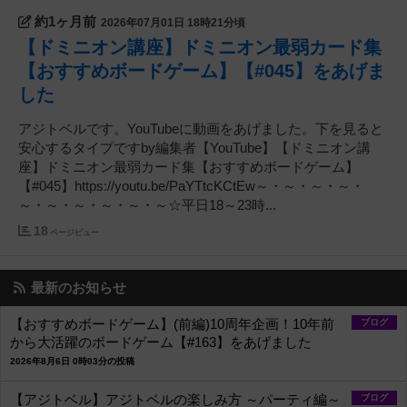
約1ヶ月前
2026年07月01日 18時21分頃
【ドミニオン講座】ドミニオン最弱カード集
【おすすめボードゲーム】【#045】をあげま
した
アジトベルです。YouTubeに動画をあげました。下を見ると
安心するタイプですby編集者【YouTube】【ドミニオン講
座】ドミニオン最弱カード集【おすすめボードゲーム】
【#045】https://youtu.be/PaYTtcKCtEw～・～・～・～・
～・～・～・～・～・～☆平日18～23時...
18
ページビュー
最新のお知らせ
【おすすめボードゲーム】(前編)10周年企画！10年前
ブログ
から大活躍のボードゲーム【#163】をあげました
2026年8月6日 0時03分の投稿
【アジトベル】アジトベルの楽しみ方 ～パーティ編～
ブログ