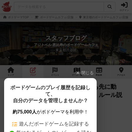
ログイン
ボドゲーマTOP
ボードゲームカフェ/店舗
東京都のボードゲームカフェ/店舗
スタッフブログ
アジトベル 恵比寿のボードゲームカフェ
東京都渋谷区
閉じる
トップ
ブログ
イベント
ゲーム
一覧
料金
表
アクセス
【おすすめボードゲーム】誰よりも先に動
ボードゲームのプレイ履歴を記録し
て、
け！「ウィザーズ・ショーダウン」ルール説
自分のデータを管理しませんか？
明動画【#161】をあげました
約75,000人
がボドゲーマを利用中！
アジトベル です。
遊んだボードゲームを記録する
YouTubeに動画をあげました。