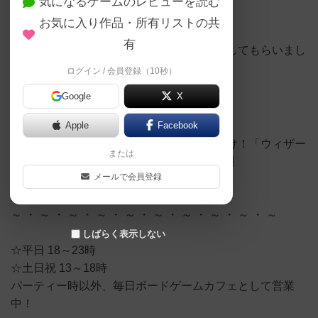
気になるゲームのレビューを読む
お気に入り作品・所有リストの共
有
リピーターの方に、面白いからとおすすめしてもらいまし
た by編集者
ログイン / 会員登録（10秒）
Google
X
【YouTube】
Apple
Facebook
【おすすめボードゲーム】誰よりも先に動け！「ウィザー
または
ズ・ショーダウン」ルール説明動画【#161】
メールで会員登録
https://youtu.be/2rM_Cf3A1xE
～ ・ ～ ・ ～ ・ ～ ・ ～ ・ ～ ・ ～ ・ ～ ・ ～ ・ ～
しばらく表示しない
☆平日 18～23時
☆土日祝 13～18時
パーティー時以外、毎日ボードゲームカフェとして営業
中！