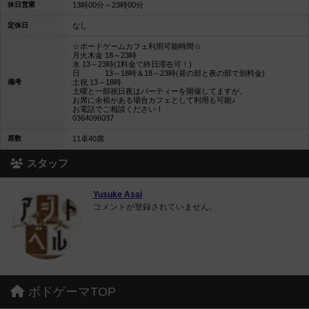
休日営業
13時00分～23時00分
定休日
なし
☆ボードゲームカフェ利用可能時間☆
月火木金 18～23時
水 13～23時(1料金で終日滞在可！)
日 13～18時＆18～23時(昼の部と夜の部で別料金)
備考
土祝 13～18時
土曜と一部祝日夜はパーティーを開催してますが、
お席に余裕がある場合カフェとして利用も可能♪
お電話でご相談ください！
0364096037
席数
11卓40席
スタッフ
Yusuke Asai
コメントが登録されていません。
ボドゲーマTOP