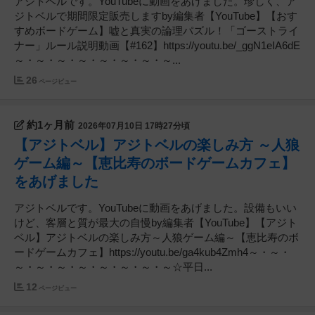
アジトベルです。YouTubeに動画をあげました。珍しく、ア
ジトベルで期間限定販売しますby編集者【YouTube】【おす
すめボードゲーム】嘘と真実の論理パズル！「ゴーストライ
ナー」ルール説明動画【#162】https://youtu.be/_ggN1eIA6dE
～・～・～・～・～・～・～・～...
26
ページビュー
約1ヶ月前
2026年07月10日 17時27分頃
【アジトベル】アジトベルの楽しみ方 ～人狼
ゲーム編～【恵比寿のボードゲームカフェ】
をあげました
アジトベルです。YouTubeに動画をあげました。設備もいい
けど、客層と質が最大の自慢by編集者【YouTube】【アジト
ベル】アジトベルの楽しみ方～人狼ゲーム編～【恵比寿のボ
ードゲームカフェ】https://youtu.be/ga4kub4Zmh4～・～・
～・～・～・～・～・～・～・～☆平日...
12
ページビュー