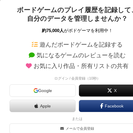
ボードゲームのプレイ履歴を記録して
自分のデータを管理しませんか？
約75,000人
がボドゲーマを利用中！
ボドゲーマTOP
ボードゲーム通販
遊んだボードゲームを記録する
気になるゲームのレビューを読む
ボードゲームを検索する
新作・再入荷情報
お気に入り作品・所有リストの共有
ボードゲームの新着レビュー
定番ボードゲームの通販
ボードゲーム会情報
国産ボードゲームの通販
ログイン / 会員登録（10秒）
メカニクス特集
子供向けボードゲームの
Google
X
掲示板・トピックス
2人用ボードゲームの通
ボドとも・会員一覧
20分以下のボードゲーム
Apple
Facebook
ボードゲーム業界コラム
60分以上のボードゲーム
または
ボドゲーマご利用案内
割引購入！ボドクーポン
メールで会員登録
クラウドファンディング 