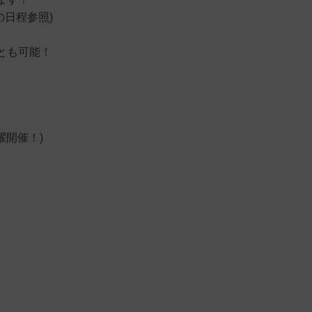
の日程参照)
とも可能！
曜開催！)