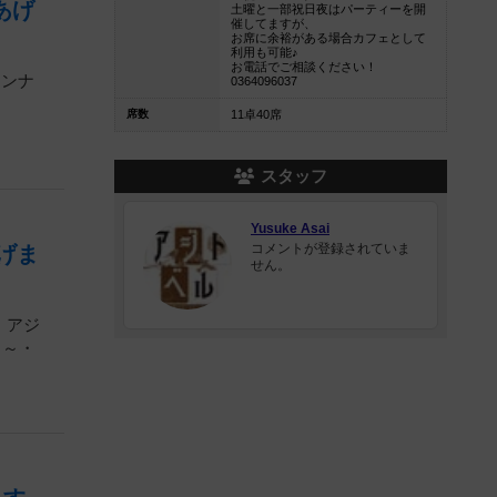
あげ
土曜と一部祝日夜はパーティーを開
催してますが、
お席に余裕がある場合カフェとして
利用も可能♪
お電話でご相談ください！
インナ
0364096037
席数
11卓40席
スタッフ
Yusuke Asai
コメントが登録されていま
げま
せん。
】アジ
・～・