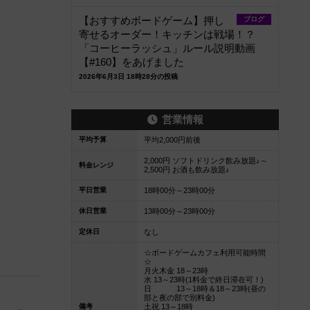
【おすすめボードゲーム】押し
ブログ
寄せるオーダー！キッチンは戦場！？
「コーヒーラッシュ」ルール説明動画
【#160】をあげました
2026年6月3日 18時28分の投稿
営業情報
平均予算
平均2,000円前後
2,000円 ソフトドリンク飲み放題♪～
料金レンジ
2,500円 お酒も飲み放題♪
平日営業
18時00分～23時00分
休日営業
13時00分～23時00分
定休日
なし
☆ボードゲームカフェ利用可能時間
☆
月火木金 18～23時
水 13～23時(1料金で終日滞在可！)
日 13～18時＆18～23時(昼の
部と夜の部で別料金)
備考
土祝 13～18時