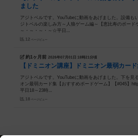
ました
アジトベルです。YouTubeに動画をあげました。設備も
ジトベルの楽しみ方～人狼ゲーム編～【恵比寿のボードゲームカフェ】
～・～・～・～☆平日...
12
ページビュー
約1ヶ月前
2026年07月01日 18時21分頃
【ドミニオン講座】ドミニオン最弱カード
アジトベルです。YouTubeに動画をあげました。下を見
オン最弱カード集【おすすめボードゲーム】【#045】https:
平日18～23時...
18
ページビュー