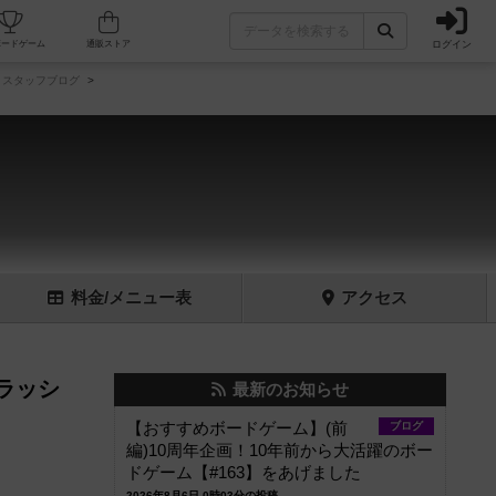
ログイン
フェ/店舗
人気ボードゲーム
通販ストア
スタッフブログ
料金
/メニュー
表
アクセス
ラッシ
最新のお知らせ
【おすすめボードゲーム】(前
ブログ
編)10周年企画！10年前から大活躍のボー
ドゲーム【#163】をあげました
2026年8月6日 0時03分の投稿