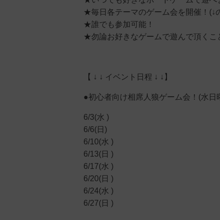
★毎日各テーマのゲーム会を開催！(↓
★誰でも参加可能！
★勿論お好きなゲームで遊んで頂くこ
【 ↓ ↓ イベント日程 ↓ ↓】
●初心者向け相席人狼ゲーム会！(水日
6/3(水 )
6/6(日)
6/10(水 )
6/13(日 )
6/17(水 )
6/20(日 )
6/24(水 )
6/27(日 )