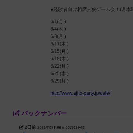
●経験者向け相席人狼ゲーム会！(月木
6/1(月 )
6/4(木 )
6/8(月 )
6/11(木 )
6/15(月 )
6/18(木 )
6/22(月 )
6/25(木 )
6/29(月 )
http://www.ajito-party.jp/cafe/
バックナンバー
2日前
2026年08月06日 00時03分頃