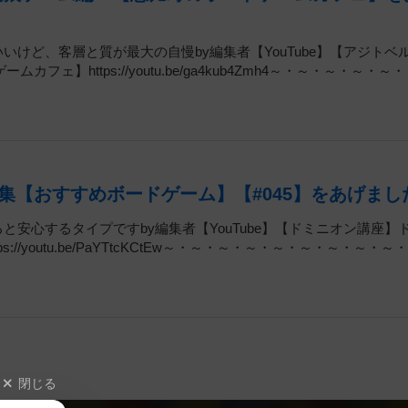
いいけど、客層と質が最大の自慢by編集者【YouTube】【アジトベ
https://youtu.be/ga4kub4Zmh4～・～・～・～・～
集【おすすめボードゲーム】【#045】をあげまし
ると安心するタイプですby編集者【YouTube】【ドミニオン講座】
//youtu.be/PaYTtcKCtEw～・～・～・～・～・～・～・～・～
閉じる