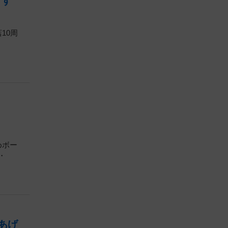
ます
10周
めボー
・
あげ