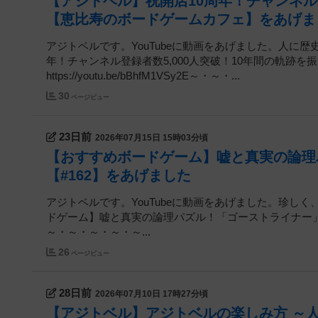
【アジトベル】祝開店10周年！チャンネル登
【恵比寿のボードゲームカフェ】をあげま
アジトベルです。YouTubeに動画をあげました。人に歴史
年！チャンネル登録者数5,000人突破！10年間の軌跡
https://youtu.be/bBhfM1VSy2E～・～・...
30
ページビュー
23日前
2026年07月15日 15時03分頃
【おすすめボードゲーム】嘘と真実の論理
【#162】をあげました
アジトベルです。YouTubeに動画をあげました。珍しく
ドゲーム】嘘と真実の論理パズル！「ゴーストライナー」ルール説明動画
～・～・～・～・～...
26
ページビュー
28日前
2026年07月10日 17時27分頃
【アジトベル】アジトベルの楽しみ方 ～