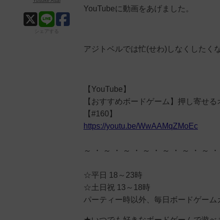
Yusuke Asai
YouTubeに動画をあげました。
シェアする
アジトベルでは忙(せわ)しなくしたく
【YouTube】
【おすすめボードゲーム】押し寄せる
【#160】
https://youtu.be/WwAAMqZMoEc
～ ・ ～ ・ ～ ・ ～ ・ ～ ・ ～ ・ ～ ・
☆平日 18～23時
☆土日祝 13～18時
パーティー時以外、毎日ボードゲーム
★いつでも好きなボードゲームで遊べ