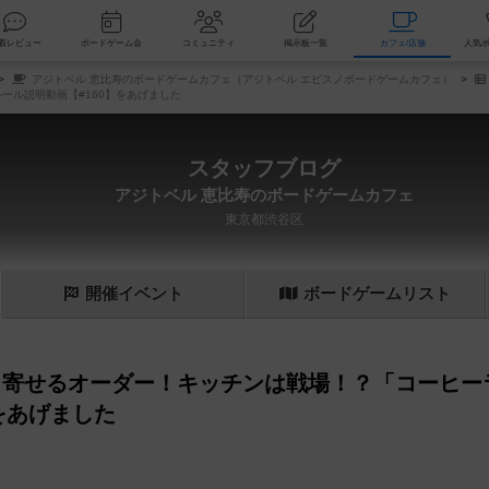
索
新着レビュー
ボードゲーム会
コミュニティ
掲示板一覧
カ
アジトベル 恵比寿のボードゲームカフェ（アジトベル エビスノボードゲームカフェ）
ル説明動画【#160】をあげました
スタッフブログ
アジトベル 恵比寿のボードゲームカフェ
東京都渋谷区
開催
イベント
ボード
ゲーム
リスト
し寄せるオーダー！キッチンは戦場！？「コーヒー
をあげました