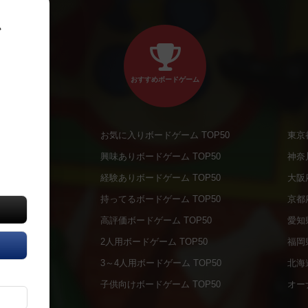
、
おすすめボードゲーム
お気に入りボードゲーム TOP50
東京
商品
興味ありボードゲーム TOP50
神奈
商品
経験ありボードゲーム TOP50
大阪
通販商品
持ってるボードゲーム TOP50
京都
販商品
高評価ボードゲーム TOP50
愛知
の通販商品
2人用ボードゲーム TOP50
福岡
の通販商品
3～4人用ボードゲーム TOP50
北海
について
子供向けボードゲーム TOP50
オー
ボドファン