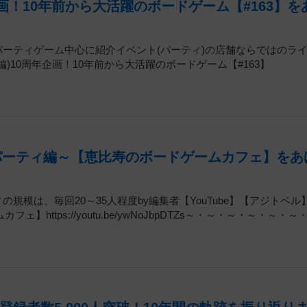
画！10年前から大活躍のボードゲーム【#163】を
はパーティゲーム中心に紹介イベント(パーティ)の店舗ならではのラ
編)10周年企画！10年前から大活躍のボードゲーム【#163】
パーティ編～【恵比寿のボードゲームカフェ】をあ
の規模は、毎回20～35人程度by編集者【YouTube】【アジトベル
ttps://youtu.be/ywNoJbpDTZs～・～・～・～・～・～