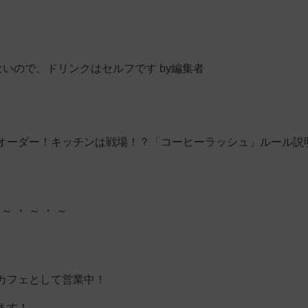
ないので、ドリンクはセルフです by編集者
オーダー！キッチンは戦場！？「コーヒーラッシュ」ルール説
 ～ ・ ～ ・ ～
カフェとして営業中！
ます！