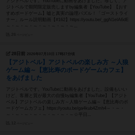
アジトベルです。YouTubeに動画をあげました。珍しく、ア
ジトベルで期間限定販売しますby編集者【YouTube】【おす
すめボードゲーム】嘘と真実の論理パズル！「ゴーストライ
ナー」ルール説明動画【#162】https://youtu.be/_ggN1eIA6dE
～・～・～・～・～・～・～・～...
26
ページビュー
28日前
2026年07月10日 17時27分頃
【アジトベル】アジトベルの楽しみ方 ～人狼
ゲーム編～【恵比寿のボードゲームカフェ】
をあげました
アジトベルです。YouTubeに動画をあげました。設備もいい
けど、客層と質が最大の自慢by編集者【YouTube】【アジト
ベル】アジトベルの楽しみ方～人狼ゲーム編～【恵比寿のボ
ードゲームカフェ】https://youtu.be/ga4kub4Zmh4～・～・
～・～・～・～・～・～・～・～☆平日...
12
ページビュー