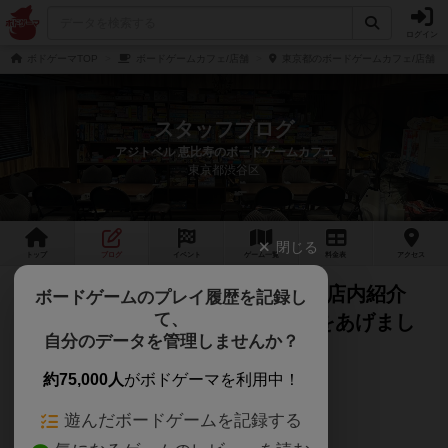
ログイン
ボドゲーマTOP
ボードゲームカフェ/店舗
東京都のボードゲームカフェ/店舗
スタッフブログ
アジトベル 恵比寿のボードゲームカフェ
東京都渋谷区
閉じる
トップ
ブログ
イベント
ゲーム
一覧
料金
表
アクセス
【アジトベル】統合後の新1号店！店内紹介
ボードゲームのプレイ履歴を記録し
て、
【恵比寿のボードゲームカフェ】をあげまし
自分のデータを管理しませんか？
た
約75,000人
がボドゲーマを利用中！
アジトベル です。
遊んだボードゲームを記録する
YouTubeに動画をあげました。