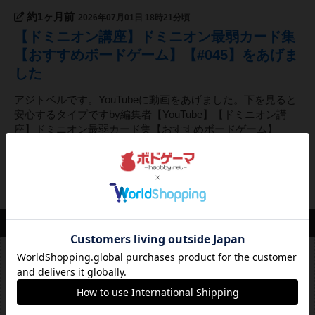
約1ヶ月前
2026年07月01日 18時21分頃
【ドミニオン講座】ドミニオン最弱カード集
【おすすめボードゲーム】【#045】をあげま
した
アジトベルです。YouTubeに動画をあげました。下を見ると
安心するタイプですby編集者【YouTube】【ドミニオン講
座】ドミニオン最弱カード集【おすすめボードゲーム】
【#045】https://youtu.be/PaYTtcKCtEw～・～・～・～・
～・～・～・～・～・～☆平日18～23時...
18
ページビュー
最新のお知らせ
【おすすめボードゲーム】(前編)10周年企画！10年前
ブログ
から大活躍のボードゲーム【#163】をあげました
2026年8月6日 0時03分の投稿
【アジトベル】アジトベルの楽しみ方 ～パーティ編～
ブログ