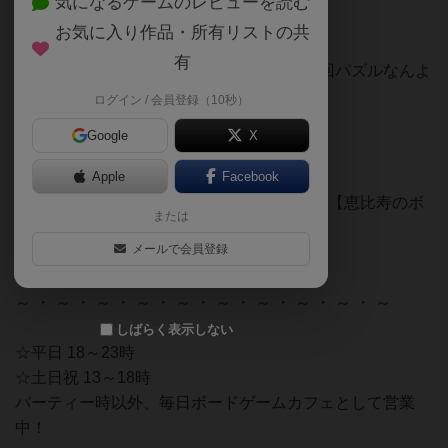
気になるゲームのレビューを読む
お気に入り作品・所有リストの共
有
これだけイベントやってると、席配置が毎回パズルなんよ
by編集者
ログイン / 会員登録（10秒）
Google
X
【YouTube】
Apple
Facebook
【アジトベル】統合後の新1号店！店内紹介【恵比寿のボ
または
ードゲームカフェ】
メールで会員登録
https://youtu.be/0y8s9tcuXoo
～ ・ ～ ・ ～ ・ ～ ・ ～ ・ ～ ・ ～ ・ ～ ・ ～ ・ ～
しばらく表示しない
☆平日 18～23時
☆土日祝 13～18時
パーティー時以外、毎日ボードゲームカフェとして営業
中！