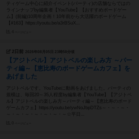
ティゲーム中心に紹介イベント(パーティ)の店舗ならではの
ラインナップby編集者【YouTube】【おすすめボードゲー
ム】(前編)10周年企画！10年前から大活躍のボードゲーム
【#163】https://youtu.be/a3rBSuX...
4
ページビュー
2日前
2026年08月05日 23時58分頃
【アジトベル】アジトベルの楽しみ方 ～パー
ティ編～【恵比寿のボードゲームカフェ】を
あげました
アジトベルです。YouTubeに動画をあげました。パーティの
規模は、毎回20～35人程度by編集者【YouTube】【アジトベ
ル】アジトベルの楽しみ方～パーティ編～【恵比寿のボード
ゲームカフェ】https://youtu.be/ywNoJbpDTZs～・～・～・
～・～・～・～・～・～・～☆平日...
0
ページビュー