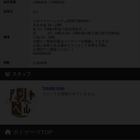
休日営業
13時00分～23時00分
定休日
なし
☆ボードゲームカフェ利用可能時間☆
月火木金 18～23時
水 13～23時(1料金で終日滞在可！)
日 13～18時＆18～23時(昼の部と夜の部で別料金)
備考
土祝 13～18時
土曜と一部祝日夜はパーティーを開催してますが、
お席に余裕がある場合カフェとして利用も可能♪
お電話でご相談ください！
0364096037
席数
11卓40席
スタッフ
Yusuke Asai
コメントが登録されていません。
ボドゲーマTOP