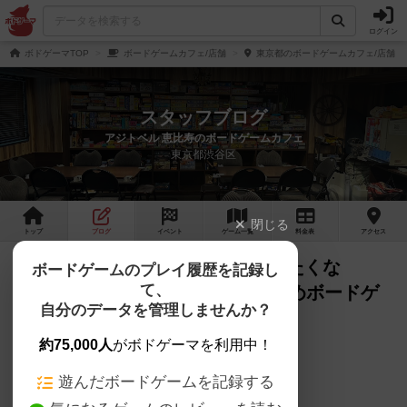
ログイン
ボドゲーマTOP
ボードゲームカフェ/店舗
東京都のボードゲームカフェ/店舗
スタッフブログ
アジトベル 恵比寿のボードゲームカフェ
東京都渋谷区
閉じる
トップ
ブログ
イベント
ゲーム
一覧
料金
表
アクセス
【ドミニオン講座】「もう顔も見たくな
ボードゲームのプレイ履歴を記録し
て、
い！」嫌われカード10選【おすすめボードゲ
自分のデータを管理しませんか？
ーム】【#040】をあげました
約75,000人
がボドゲーマを利用中！
アジトベル です。
遊んだボードゲームを記録する
YouTubeに動画をあげました。