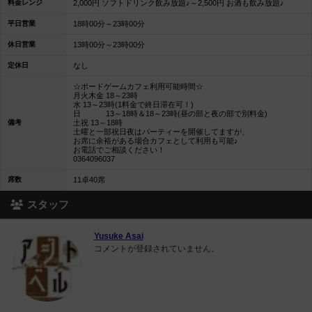
料金レンジ
2,000円 ソフトドリンク飲み放題♪～2,500円 お酒も飲み放題♪
平日営業
18時00分～23時00分
休日営業
13時00分～23時00分
定休日
なし
☆ボードゲームカフェ利用可能時間☆
月火木金 18～23時
水 13～23時(1料金で終日滞在可！)
日 13～18時＆18～23時(昼の部と夜の部で別料金)
備考
土祝 13～18時
土曜と一部祝日夜はパーティーを開催してますが、
お席に余裕がある場合カフェとして利用も可能♪
お電話でご相談ください！
0364096037
席数
11卓40席
スタッフ
Yusuke Asai
コメントが登録されていません。