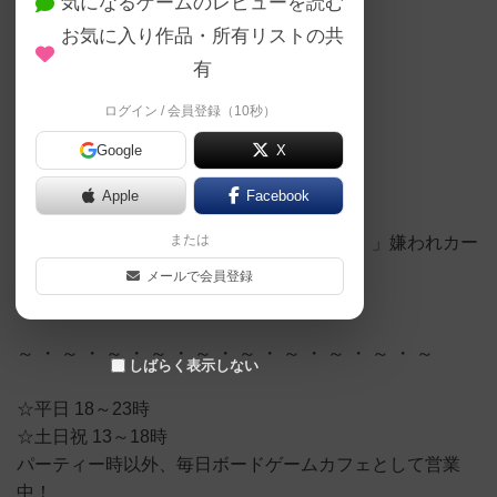
気になるゲームのレビューを読む
お気に入り作品・所有リストの共
有
時代が違えば愛されていたかもしれない
ログイン / 会員登録（10秒）
…いや、ないか by編集者
Google
X
Apple
Facebook
【YouTube】
または
【ドミニオン講座】「もう顔も見たくない！」嫌われカー
ド10選【おすすめボードゲーム】【#040】
メールで会員登録
https://youtu.be/UK0EQlufpwU
～ ・ ～ ・ ～ ・ ～ ・ ～ ・ ～ ・ ～ ・ ～ ・ ～ ・ ～
しばらく表示しない
☆平日 18～23時
☆土日祝 13～18時
パーティー時以外、毎日ボードゲームカフェとして営業
中！