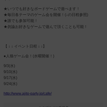
★いつでも好きなボードゲームで遊べます！
★毎日各テーマのゲーム会を開催！(↓の日程参照)
★誰でも参加可能！
★勿論お好きなゲームで遊んで頂くことも可能！
【 ↓ ↓ イベント日程 ↓ ↓】
●人狼ゲーム会！(水曜開催！)
9/3(水)
9/10(水)
9/17(水)
9/24(水)
http://www.ajito-party.jp/cafe/