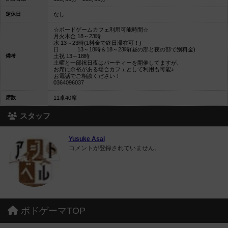
定休日
なし
☆ボードゲームカフェ利用可能時間☆
月火木金 18～23時
水 13～23時(1料金で終日滞在可！)
日 13～18時＆18～23時(昼の部と夜の部で別料金)
備考
土祝 13～18時
土曜と一部祝日夜はパーティーを開催してますが、
お席に余裕がある場合カフェとして利用も可能♪
お電話でご相談ください！
0364096037
席数
11卓40席
スタッフ
Yusuke Asai
コメントが登録されていません。
ボドゲーマTOP