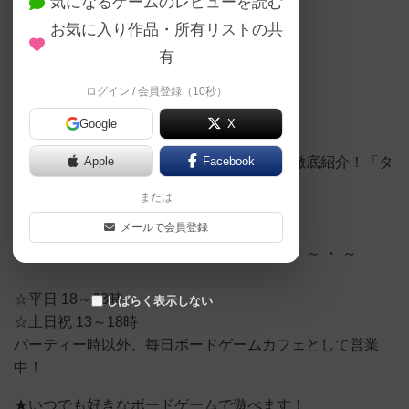
気になるゲームのレビューを読む
お気に入り作品・所有リストの共
有
旧とQ、どっちが好き？ by編集者
ログイン / 会員登録（10秒）
Google
X
【YouTube】
【おすすめボードゲーム】気になる新作を徹底紹介！「タ
Apple
Facebook
イムボムQ」ルール説明動画【#134】
または
https://youtu.be/_1Ro_3aRPjA
メールで会員登録
～ ・ ～ ・ ～ ・ ～ ・ ～ ・ ～ ・ ～ ・ ～ ・ ～ ・ ～
☆平日 18～23時
しばらく表示しない
☆土日祝 13～18時
パーティー時以外、毎日ボードゲームカフェとして営業
中！
★いつでも好きなボードゲームで遊べます！