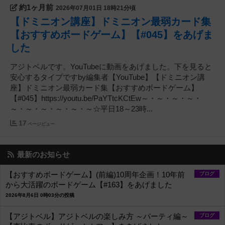
約1ヶ月前
2026年07月01日 18時21分頃
【ドミニオン講座】ドミニオン最弱カード集
【おすすめボードゲーム】【#045】をあげま
した
アジトベルです。YouTubeに動画をあげました。下を見ると
安心するタイプですby編集者【YouTube】【ドミニオン講
座】ドミニオン最弱カード集【おすすめボードゲーム】
【#045】https://youtu.be/PaYTtcKCtEw～・～・～・～・
～・～・～・～・～・～☆平日18～23時...
17
ページビュー
最新のお知らせ
【おすすめボードゲーム】(前編)10周年企画！10年前
ブログ
から大活躍のボードゲーム【#163】をあげました
2026年8月6日 0時03分の投稿
【アジトベル】アジトベルの楽しみ方 ～パーティ編～
ブログ