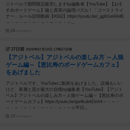
ジトベルで期間限定販売しますby編集者【YouTube】【おす
すめボードゲーム】嘘と真実の論理パズル！「ゴーストライ
ナー」ルール説明動画【#162】https://youtu.be/_ggN1eIA6dE
～・～・～・～・～・～・～・～...
26
ページビュー
27日前
2026年07月10日 17時27分頃
【アジトベル】アジトベルの楽しみ方 ～人狼
ゲーム編～【恵比寿のボードゲームカフェ】
をあげました
アジトベルです。YouTubeに動画をあげました。設備もいい
けど、客層と質が最大の自慢by編集者【YouTube】【アジト
ベル】アジトベルの楽しみ方～人狼ゲーム編～【恵比寿のボ
ードゲームカフェ】https://youtu.be/ga4kub4Zmh4～・～・
～・～・～・～・～・～・～・～☆平日...
12
ページビュー