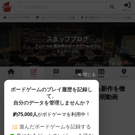
ログイン
ボドゲーマTOP
ボードゲームカフェ/店舗
東京都のボードゲームカフェ/店舗
スタッフブログ
アジトベル 恵比寿のボードゲームカフェ
東京都渋谷区
閉じる
トップ
ブログ
イベント
ゲーム
一覧
料金
表
アクセス
【おすすめボードゲーム】気になる新作を徹
ボードゲームのプレイ履歴を記録し
て、
底紹介！「タイムボムQ」ルール説明動画
自分のデータを管理しませんか？
【#134】をあげました
約75,000人
がボドゲーマを利用中！
アジトベル です。
遊んだボードゲームを記録する
YouTubeに動画をあげました。