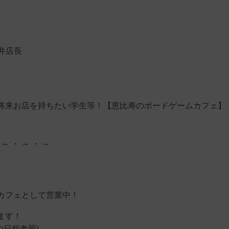
井店長
将来お店を持ちたい学生等！【恵比寿のボードゲームカフェ】
 ～ ・ ～ ・ ～
カフェとして営業中！
ます！
の日程参照)