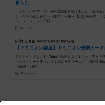
ました
アジトベルです。YouTubeに動画をあげました。設備も
ジトベルの楽しみ方～人狼ゲーム編～【恵比寿のボードゲームカフェ】
～・～・～・～☆平日...
12
ページビュー
約1ヶ月前
2026年07月01日 18時21分頃
【ドミニオン講座】ドミニオン最弱カード
アジトベルです。YouTubeに動画をあげました。下を見
オン最弱カード集【おすすめボードゲーム】【#045】https:
平日18～23時...
18
ページビュー