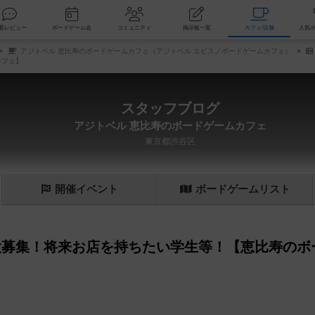
索
新着レビュー
ボードゲーム会
コミュニティ
掲示板一覧
カ
アジトベル 恵比寿のボードゲームカフェ（アジトベル エビスノボードゲームカフェ）
カフェ】
スタッフブログ
アジトベル 恵比寿のボードゲームカフェ
東京都渋谷区
開催
イベント
ボード
ゲーム
リスト
大募集！将来お店を持ちたい学生等！【恵比寿のボ