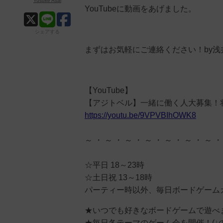
Yusuke Asai
YouTubeに動画をあげました。
シェアする
まずはお気軽にご連絡ください！by浅
【YouTube】
【アジトベル】一緒に働く人大募集！
https://youtu.be/9VPVBIhOWK8
～ ・ ～ ・ ～ ・ ～ ・ ～ ・ ～ ・ ～ ・
☆平日 18～23時
☆土日祝 13～18時
パーティー時以外、毎日ボードゲーム
★いつでも好きなボードゲームで遊べ
★毎日各テーマのゲーム会を開催！(↓