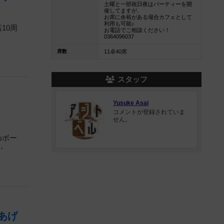
土曜と一部祝日夜はパーティーを開
催してますが、
お席に余裕がある場合カフェとして
利用も可能♪
10周
お電話でご相談ください！
0364096037
席数
11卓40席
スタッフ
Yusuke Asai
コメントが登録されていま
せん。
めボー
・
あげ