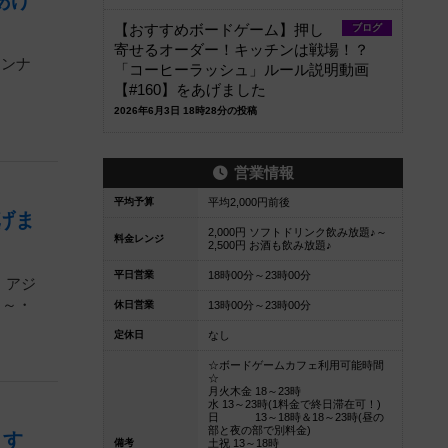
あげ
【おすすめボードゲーム】押し
ブログ
寄せるオーダー！キッチンは戦場！？
インナ
「コーヒーラッシュ」ルール説明動画
【#160】をあげました
2026年6月3日 18時28分の投稿
営業情報
平均予算
平均2,000円前後
げま
2,000円 ソフトドリンク飲み放題♪～
料金レンジ
2,500円 お酒も飲み放題♪
平日営業
18時00分～23時00分
】アジ
・～・
休日営業
13時00分～23時00分
定休日
なし
☆ボードゲームカフェ利用可能時間
☆
月火木金 18～23時
水 13～23時(1料金で終日滞在可！)
日 13～18時＆18～23時(昼の
部と夜の部で別料金)
ます
備考
土祝 13～18時