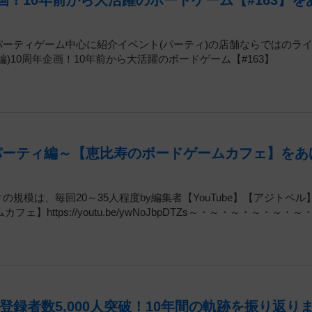
画！10年前から大活躍のボードゲーム【#163】を
はパーティゲーム中心に紹介イベント(パーティ)の店舗ならではのラ
編)10周年企画！10年前から大活躍のボードゲーム【#163】
パーティ編～【恵比寿のボードゲームカフェ】をあ
の規模は、毎回20～35人程度by編集者【YouTube】【アジトベル
ttps://youtu.be/ywNoJbpDTZs～・～・～・～・～・～
録者数5,000人突破！10年間の軌跡を振り返り