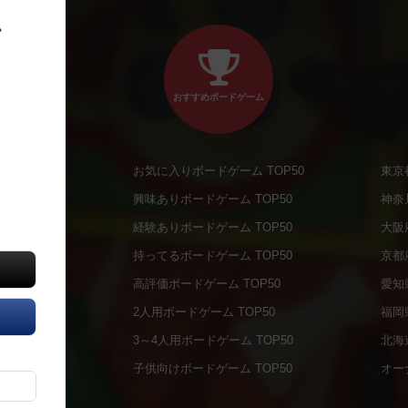
、
おすすめボードゲーム
お気に入りボードゲーム TOP50
東京
商品
興味ありボードゲーム TOP50
神奈
商品
経験ありボードゲーム TOP50
大阪
通販商品
持ってるボードゲーム TOP50
京都
販商品
高評価ボードゲーム TOP50
愛知
の通販商品
2人用ボードゲーム TOP50
福岡
の通販商品
3～4人用ボードゲーム TOP50
北海
について
子供向けボードゲーム TOP50
オー
ボドファン