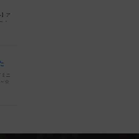
ル】ア
・～・
た
ドミニ
・～☆