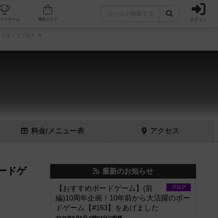
ログイン
フェ/店舗
人気ボードゲーム
通販ストア
スタッフブログ
料金
/メニュー
表
アクセス
ードゲ
最新のお知らせ
【おすすめボードゲーム】(前
ブログ
編)10周年企画！10年前から大活躍のボー
ドゲーム【#163】をあげました
2026年8月6日 0時03分の投稿