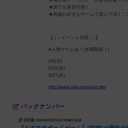
★誰でも参加可能！
★勿論お好きなゲームで遊んで頂くこ
【 ↓ ↓ イベント日程 ↓ ↓】
●人狼ゲーム会！(水曜開催！)
8/6(水)
8/20(水)
8/27(水)
http://www.ajito-party.jp/cafe/
バックナンバー
4日前
2026年08月06日 00時03分頃