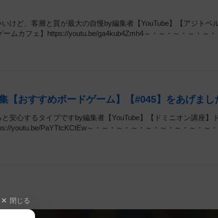
いいけど、客層と質が最大の自慢by編集者【YouTube】【アジトベ
https://youtu.be/ga4kub4Zmh4～・～・～・～・～
集【おすすめボードゲーム】【#045】をあげまし
ると安心するタイプですby編集者【YouTube】【ドミニオン講座】
//youtu.be/PaYTtcKCtEw～・～・～・～・～・～・～・～・～
閉じる