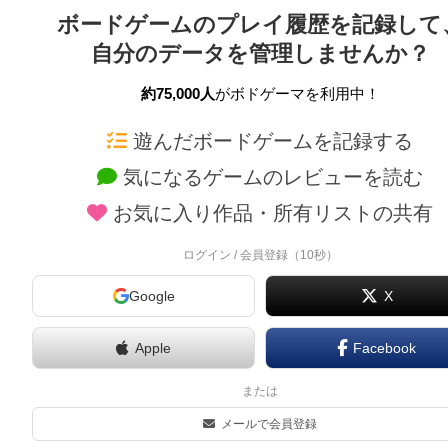
ボードゲームのプレイ履歴を記録して
自分のデータを管理しませんか？
約75,000人
がボドゲーマを利用中！
ボドゲーマTOP
ボードゲーム通販
遊んだボードゲームを記録する
気になるゲームのレビューを読む
ボードゲームを検索する
新作・再入荷情報
お気に入り作品・所有リストの共有
ボードゲームの新着レビュー
定番ボードゲームの通販
ボードゲーム会情報
国産ボードゲームの通販
ログイン / 会員登録（10秒）
メカニクス特集
子供向けボードゲームの
Google
X
掲示板・トピックス
2人用ボードゲームの通
ボドとも・会員一覧
20分以下のボードゲーム
Apple
Facebook
ボードゲーム業界コラム
60分以上のボードゲーム
または
ボドゲーマご利用案内
割引購入！ボドクーポン
メールで会員登録
クラウドファンディング 