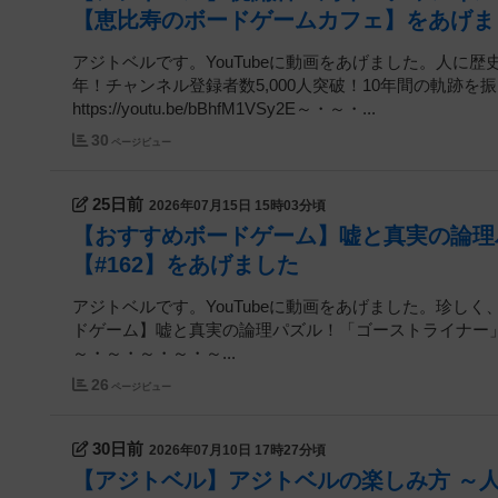
【恵比寿のボードゲームカフェ】をあげま
アジトベルです。YouTubeに動画をあげました。人に歴史
年！チャンネル登録者数5,000人突破！10年間の軌跡
https://youtu.be/bBhfM1VSy2E～・～・...
30
ページビュー
25日前
2026年07月15日 15時03分頃
【おすすめボードゲーム】嘘と真実の論理
【#162】をあげました
アジトベルです。YouTubeに動画をあげました。珍しく
ドゲーム】嘘と真実の論理パズル！「ゴーストライナー」ルール説明動画
～・～・～・～・～...
26
ページビュー
30日前
2026年07月10日 17時27分頃
【アジトベル】アジトベルの楽しみ方 ～