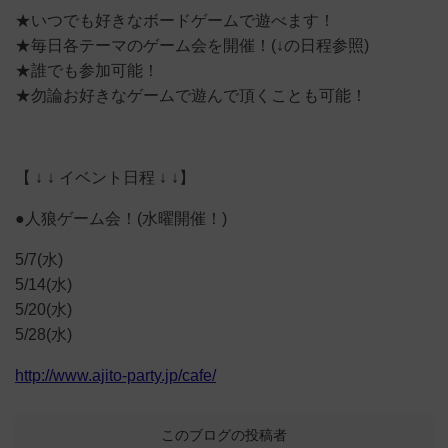
★いつでも好きなボードゲームで遊べます！
★毎日各テーマのゲーム会を開催！(↓の日程参照)
★誰でも参加可能！
★勿論お好きなゲームで遊んで頂くことも可能！
【 ↓ ↓ イベント日程 ↓ ↓】
●人狼ゲーム会！(水曜開催！)
5/7(水)
5/14(水)
5/20(水)
5/28(水)
http://www.ajito-party.jp/cafe/
このブログの投稿者