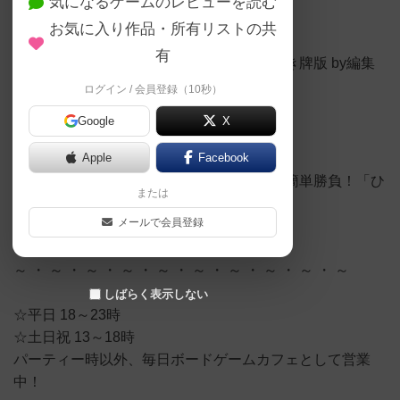
気になるゲームのレビューを読む
お気に入り作品・所有リストの共
有
子供も遊べるカード版、大きい子供が大好き牌版 by編集
者
ログイン / 会員登録（10秒）
Google
X
【YouTube】
Apple
Facebook
【おすすめボードゲーム】語彙力と閃きの簡単勝負！「ひ
または
らがじゃん」ルール説明動画【#125】
メールで会員登録
https://youtu.be/Jfuom446MC8
～ ・ ～ ・ ～ ・ ～ ・ ～ ・ ～ ・ ～ ・ ～ ・ ～ ・ ～
しばらく表示しない
☆平日 18～23時
☆土日祝 13～18時
パーティー時以外、毎日ボードゲームカフェとして営業
中！