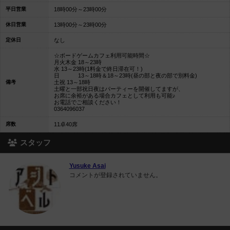
平日営業
18時00分～23時00分
休日営業
13時00分～23時00分
定休日
なし
☆ボードゲームカフェ利用可能時間☆
月火木金 18～23時
水 13～23時(1料金で終日滞在可！)
日 13～18時＆18～23時(昼の部と夜の部で別料金)
備考
土祝 13～18時
土曜と一部祝日夜はパーティーを開催してますが、
お席に余裕がある場合カフェとして利用も可能♪
お電話でご相談ください！
0364096037
席数
11卓40席
スタッフ
Yusuke Asai
コメントが登録されていません。