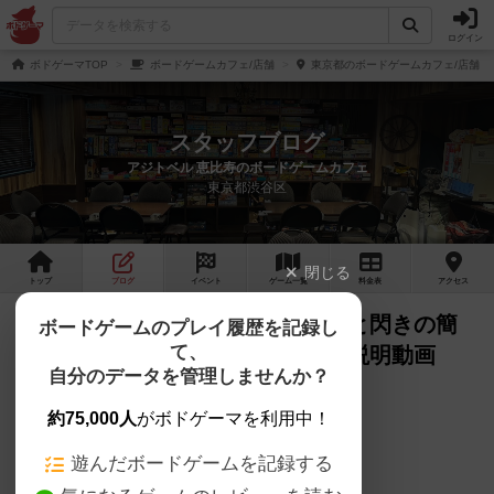
ログイン
ボドゲーマTOP
ボードゲームカフェ/店舗
東京都のボードゲームカフェ/店舗
スタッフブログ
アジトベル 恵比寿のボードゲームカフェ
東京都渋谷区
閉じる
トップ
ブログ
イベント
ゲーム
一覧
料金
表
アクセス
【おすすめボードゲーム】語彙力と閃きの簡
ボードゲームのプレイ履歴を記録し
て、
単勝負！「ひらがじゃん」ルール説明動画
自分のデータを管理しませんか？
【#125】をあげました
約75,000人
がボドゲーマを利用中！
アジトベル です。
遊んだボードゲームを記録する
YouTubeに動画をあげました。