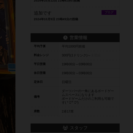
2024年10月12日 21時41分の投稿
追加です
ブログ
2024年10月9日 23時49分の投稿
営業情報
平均予算
平均1000円前後
料金レンジ
300円(1ドリンク)～
未登録
平日営業
19時00分～03時00分
休日営業
19時00分～03時00分
定休日
日曜日
ダーツバーの一角にあるボードゲー
ムスペースになります
備考
ボードゲームだけのご利用も可能で
す( * ॑꒳ ॑*)
席数
2卓17席
スタッフ