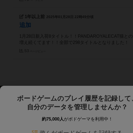
1年以上前
2025年01月28日 22時49分頃
追加
1月28日新入荷8タイトル！！PANDAROYALECA
増え続くてます！！全部で298タイトルとなりました！
53
ページビュー
ボードゲームのプレイ履歴を記録して
自分のデータを管理しませんか？
約75,000人
がボドゲーマを利用中！
ボドゲーマTOP
ボードゲーム通販
遊んだボードゲームを記録する