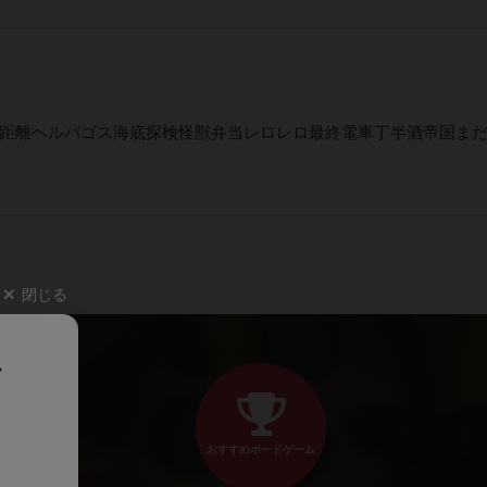
T猫との距離ヘルパゴス海底探検怪獣弁当レロレロ最終電車丁半酒帝国ま
閉じる
、
おすすめボードゲーム