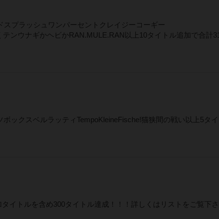
ルネードスプラッシュワンパーセントクレイジーコーギー
くテンウナギかヘビかRAN.MULE.RAN以上10タイトル追加で合計3
ツボックスベルラッティTempoKleineFische!猫狭間の戦い以上5タ
追加タイトルを含め300タイトル達成！！！詳しくはリストをご覧下