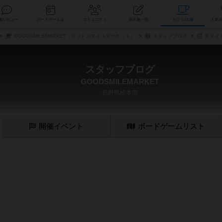
索
新着レビュー
ボードゲーム会
コミュニティ
掲示板一覧
カ
GOODSMILEMARKET（グッドスマイルマーケット）
スタッフブログ
新タイ
スタッフブログ
GOODSMILEMARKET
長野県松本市
開催
イベント
ボード
ゲーム
リスト