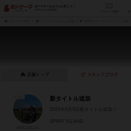
ボードゲームカフェに行こう！
610件以上の店舗情報
データベース
検
ボドゲーマTOP
ボードゲームカフェ/店舗
長野県のボードゲームカフェ/店舗
店舗
トップ
スタッフ
ブログ
たまご
新タイトル追加
2025年4月5日新タイトル追加！
SPIRIT ISLAND
BOW！＠まさる