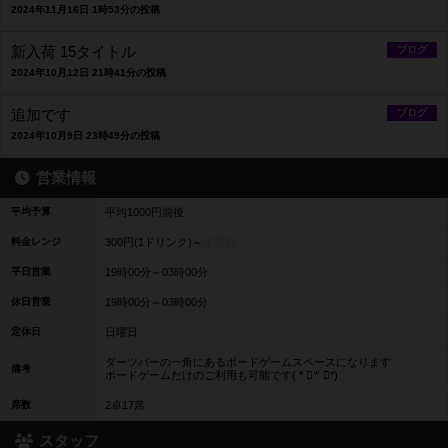
2024年11月16日 1時53分の投稿
新入荷 15タイトル
ブログ
2024年10月12日 21時41分の投稿
追加です
ブログ
2024年10月9日 23時49分の投稿
営業情報
平均予算
平均1000円前後
料金レンジ
300円(1ドリンク)～
未登録
平日営業
19時00分～03時00分
休日営業
19時00分～03時00分
定休日
日曜日
ダーツバーの一角にあるボードゲームスペースになります
備考
ボードゲームだけのご利用も可能です( * ॑꒳ ॑*)
席数
2卓17席
スタッフ