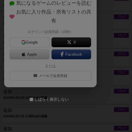
気になるゲームのレビューを読む
2026年2月14日 22時01分の投稿
お気に入り作品・所有リストの共
新規タイトル追加
ブログ
有
2026年2月14日 22時00分の投稿
ログイン / 会員登録（10秒）
新規タイトル追加
ブログ
Google
X
2025年12月11日 20時19分の投稿
新タイトル追加
Apple
Facebook
ブログ
2025年4月8日 20時09分の投稿
または
追加&300
ブログ
メールで会員登録
2025年2月9日 0時38分の投稿
追加
ブログ
2025年1月28日 22時49分の投稿
しばらく表示しない
追加
ブログ
2025年1月17日 21時06分の投稿
追加
ブログ