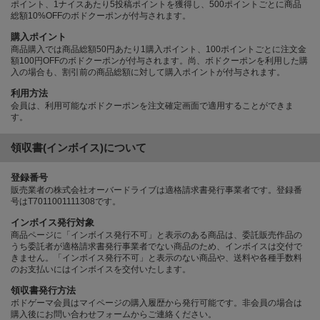
ポイント、1ナイスあたり5投稿ポイントを獲得し、500ポイントごとに商品
総額10%OFFのボドクーポンが付与されます。
購入ポイント
商品購入では商品総額50円あたり1購入ポイント、100ポイントごとに注文金
額100円OFFのボドクーポンが付与されます。尚、ボドクーポンを利用した購
入の場合も、割引前の商品総額に対して購入ポイントが付与されます。
利用方法
会員は、利用可能なボドクーポンを注文確定画面で適用することができま
す。
領収書(インボイス)について
登録番号
販売業者の株式会社オーバードライブは適格請求書発行事業者です。登録番
号はT7011001111308です。
インボイス発行対象
商品ページに「インボイス発行不可」と表示のある商品は、委託販売作品の
うち委託者が適格請求書発行事業者でない商品のため、インボイスは交付で
きません。「インボイス発行不可」と表示のない商品や、送料や各種手数料
のお支払いにはインボイスを交付いたします。
領収書発行方法
ボドゲーマ会員はマイページの購入履歴から発行可能です。非会員の場合は
購入後にお問い合わせフォームからご連絡ください。