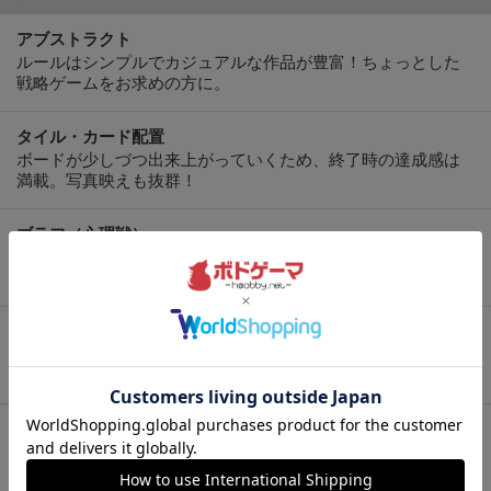
アブストラクト
ルールはシンプルでカジュアルな作品が豊富！ちょっとした
戦略ゲームをお求めの方に。
タイル・カード配置
ボードが少しづつ出来上がっていくため、終了時の達成感は
満載。写真映えも抜群！
ブラフ（心理戦）
裏をかいて出し抜くのが気持ちいい！相手の行動パターンを
見極めて「裏の裏」をかこう。
協力プレイ
みんなで支えあって同じゴールを目指す！チーム戦もありま
す。
カードゲーム
見た目も楽しいカードを中心にゲームが進行。持ち運びに便
利な小箱が多め。