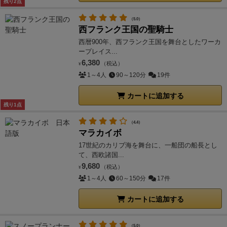
残り2点
（5.0）
西フランク王国の聖騎士
西暦900年、西フランク王国を舞台としたワーカ
ープレイス...
6,380
（税込）
¥
1～4人
90～120分
19件
カートに追加する
残り1点
（4.4）
マラカイボ
17世紀のカリブ海を舞台に、一船団の船長とし
て、西欧諸国...
9,680
（税込）
¥
1～4人
60～150分
17件
カートに追加する
（5.0）