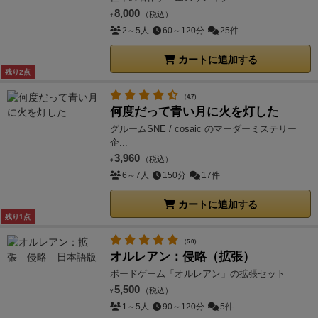
8,000
（税込）
¥
2～5人
60～120分
25件
カートに追加する
残り2点
（4.7）
何度だって青い月に火を灯した
グルームSNE / cosaic のマーダーミステリー
企...
3,960
（税込）
¥
6～7人
150分
17件
カートに追加する
残り1点
（5.0）
オルレアン：侵略（拡張）
ボードゲーム「オルレアン」の拡張セット
5,500
（税込）
¥
1～5人
90～120分
5件