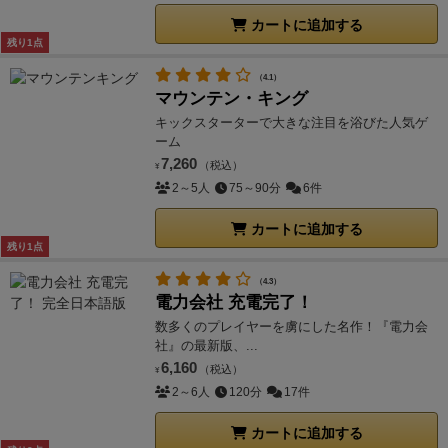
カートに追加する
残り1点
（4.1）
マウンテン・キング
キックスターターで大きな注目を浴びた人気ゲ
ーム
7,260
（税込）
¥
2～5人
75～90分
6件
カートに追加する
残り1点
（4.3）
電力会社 充電完了！
数多くのプレイヤーを虜にした名作！『電力会
社』の最新版、...
6,160
（税込）
¥
2～6人
120分
17件
カートに追加する