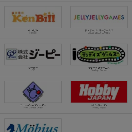
ケンビル
ジェリージェリーゲームズ
KenBill
JELLY JELLY GAMES
ジーピー
テンデイズゲームズ
GP
Tendays Games
ニューゲームズオーダー
ホビージャパン
New Games Order
Hobby Japan