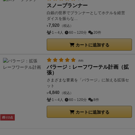
スノープランナー
白銀の世界でプランナーとしてホテルを経営
ダイスを振らな...
7,920
（税込）
¥
1～4人
60～120分
20件
カートに追加する
（5.0）
バラージ：レーフワーテル計画（拡
張）
さまざまな要素を「バラージ」に加える拡張セ
ット
4,840
（税込）
¥
1～4人
60～120分
8件
カートに追加する
残り2点