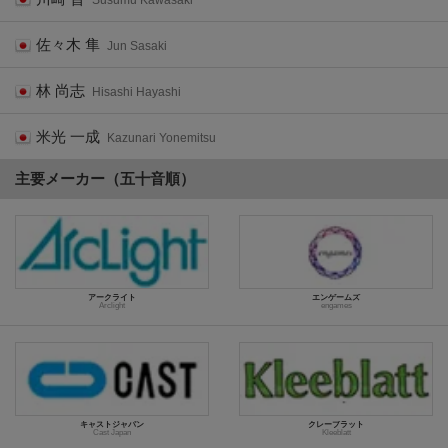
Susumu Kawasaki
佐々木 隼
Jun Sasaki
林 尚志
Hisashi Hayashi
米光 一成
Kazunari Yonemitsu
主要メーカー（五十音順）
アークライト
エンゲームズ
Arclight
engames
キャストジャパン
クレーブラット
Cast Japan
Kleeblatt