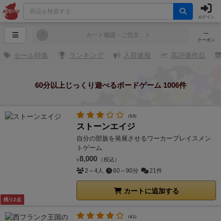
ログイン
─
0
カート確認・ご注文
クーポン
セール特集
ランキング
入荷速報
高評価作品
60分以上じっくり遊べるボードゲーム 1006件
（3.3）
ストーンエイジ
自分の部族を発展させるワーカープレイスメン
トゲーム
8,000
（税込）
¥
2～4人
60～90分
21件
カートに追加する
残り2点
（4.1）