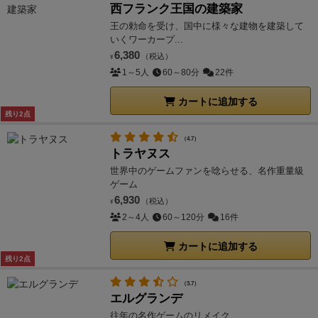
西フランク王国の建築家
王の勅命を受け、国中に様々な建物を建築して
いくワーカープ...
6,380
（税込）
¥
1～5人
60～80分
22件
カートに追加する
残り2点
（4.7）
トラヤヌス
世界中のゲームファンを唸らせる、名作重量級
ゲーム
6,930
（税込）
¥
2～4人
60～120分
16件
カートに追加する
残り2点
（3.7）
エルグランデ
往年の名作ゲームのリメイク