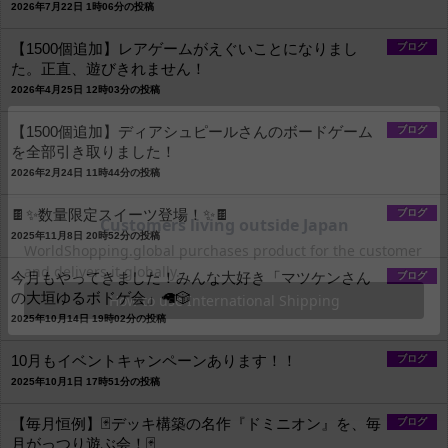
2026年7月22日 1時06分の投稿
【1500個追加】レアゲームがえぐいことになりまし
ブログ
た。正直、遊びきれません！
2026年4月25日 12時03分の投稿
【1500個追加】ディアシュピールさんのボードゲーム
ブログ
を全部引き取りました！
2026年2月24日 11時44分の投稿
🍫✨数量限定スイーツ登場！✨🍫
ブログ
2025年11月8日 20時52分の投稿
今月もやってきました！みんな大好き「マツケンさん
ブログ
の大垣ゆるボドゲ会」🦙🎲
2025年10月14日 19時02分の投稿
10月もイベントキャンペーンあります！！
ブログ
2025年10月1日 17時51分の投稿
【毎月恒例】🃏デッキ構築の名作『ドミニオン』を、毎
ブログ
月がっつり遊ぶ会！🃏