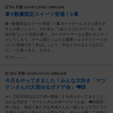
9ヶ月前
2025年11月08日 20時52分頃
🍫✨数量限定スイーツ登場！✨🍫
🍫✨数量限定スイーツ登場！✨🍫ボードゲームカフェ黒やぎ
さんの新メニュー、その名も「1金ショコラテリーヌ」💰
🍰“1金”という名前の通り、ボードゲーマーなら思わずニヤッ
としてしまう、ゲーム愛たっぷりの濃厚ショコラスイーツが
ついに登場です！外はしっとり、中はとろけるような口ど
け。一口食べると、カカオ...
76
ページビュー
10ヶ月前
2025年10月14日 19時02分頃
今月もやってきました！みんな大好き「マツ
ケンさんの大垣ゆるボドゲ会」🦙🎲
📣✨【10月25日(土)17:00〜開催！】今月もやってきました！
みんな大好き「マツケンさんのボードゲーム会」🦙🎲前回・
前々回も、初めて来た方も常連さんも一緒になってワイワイ
大盛り上がり！知らない人同士でも、ゲームを通して自然と