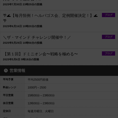
2025年7月30日 23時29分の投稿
🌴🌊【毎月恒例！ヘルパゴス会、定例開催決定！】🌊
ブログ
🌴
2025年6月16日 10時20分の投稿
＼ザ・マインド チャレンジ開催中！／
ブログ
2025年5月29日 10時56分の投稿
【第１回】ドミニオン会〜戦略を極める〜
ブログ
2025年5月6日 9時18分の投稿
営業情報
平均予算
平均2500円前後
料金レンジ
1000円～2500
平日営業
15時00分～23時00分
休日営業
12時00分～23時00分
定休日
毎週月曜日、火曜日