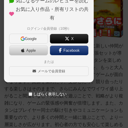
気になるゲームのレビューを読む
お気に入り作品・所有リストの共
有
ログイン / 会員登録（10秒）
Google
X
「大垣のボードゲームカフェ黒やぎさん」に新しい仲間が
Apple
Facebook
加わりました！なんと、カタンの5~6人用拡張セットが導
入されました🎉これで、最大6人で一緒にカタンを楽しめ
または
るようになりました。定番のカタンの世界を、もっと大人
メールで会員登録
数で賑やかに楽しめるようになり、ますますゲームが面白
くなります。資源を集めたり、交渉したり、競り合ったり
する楽しさはそのままで、さらにみんなでワイワイ盛り上
しばらく表示しない
がること間違いなし！大人数で遊ぶことで、戦略がより複
雑になり、ゲームの緊張感や興奮が倍増します。また、カ
タンはプレイヤー同士の駆け引きやコミュニケーションも
重要なので、より多くの仲間と一緒に遊ぶことで、より一
層楽しさが広がります。初心者の方でも安心して楽しめる