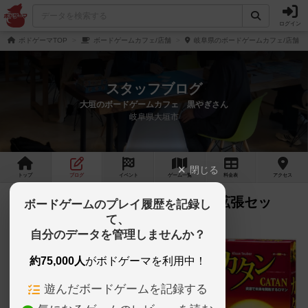
ログイン
ボドゲーマTOP
ボードゲームカフェ/店舗
岐阜県のボードゲームカフェ/店舗
スタッフブログ
大垣のボードゲームカフェ 黒やぎさん
岐阜県大垣市
閉じる
トップ
ブログ
イベント
ゲーム
一覧
料金
表
アクセス
カタンが２回目の拡張！５～６人拡張セッ
ボードゲームのプレイ履歴を記録し
て、
ト！
自分のデータを管理しませんか？
約75,000人
がボドゲーマを利用中！
遊んだボードゲームを記録する