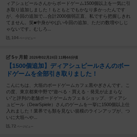
ィアシュピールさんからボードゲーム1500個以上を一気に引
き取り追加しました！もともとでもかなり多かったんです
が、今回の追加で…合計2000個弱正直、私ですら把握しきれ
てません。笑■中身がやばい今回の追加、ただの数増やしじ
ゃないです。むしろ...
104
ページビュー
5ヶ月前
2026年02月24日 11時44分頃
【1500個追加】ディアシュピールさんのボー
ドゲームを全部引き取りました！
こんにちは、大垣のボードゲームカフェ黒やぎさんです。こ
の度、東京都東中野で“遊べる・買える・発見が止まらな
い”と評判の老舗ボードゲームカフェ＆ショップ、ディアシ
ュピール（DearSpiele）さんのゲームを一挙に1500個以上仕
入れました！業界でも類を見ない規模のラインアップが、つ
いに大垣へや...
72
ページビュー