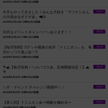
2025年11月8日 20時52分の投稿
今月もやってきました！みんな大好き「マツケンさん
ブログ
の大垣ゆるボドゲ会」🦙🎲
2025年10月14日 19時02分の投稿
10月もイベントキャンペーンあります！！
ブログ
2025年10月1日 17時51分の投稿
【毎月恒例】🃏デッキ構築の名作『ドミニオン』を、毎
ブログ
月がっつり遊ぶ会！🃏
2025年7月30日 23時29分の投稿
🌴🌊【毎月恒例！ヘルパゴス会、定例開催決定！】🌊
ブログ
🌴
2025年6月16日 10時20分の投稿
＼ザ・マインド チャレンジ開催中！／
ブログ
2025年5月29日 10時56分の投稿
【第１回】ドミニオン会〜戦略を極める〜
ブログ
2025年5月6日 9時18分の投稿