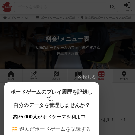
ログイン
ボドゲーマTOP
ボードゲームカフェ/店舗
岐阜県のボードゲームカフェ/店舗
料金/メニュー表
大垣のボードゲームカフェ 黒やぎさん
岐阜県大垣市
閉じる
トップ
ブログ
イベント
ゲーム
一覧
料金
表
アクセス
ボードゲームのプレイ履歴を記録し
1時間1000円&１ドリンクサービス付き！
て、
自分のデータを管理しませんか？
2時間2000円&１ドリンクサービス付き！
約75,000人
がボドゲーマを利用中！
フリータイム 2500円&１ドリンクサービス付き！ ↑１
番人気コースです！
遊んだボードゲームを記録する