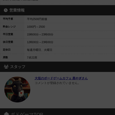
営業情報
平均予算
平均2500円前後
料金レンジ
1000円～2500
平日営業
15時00分～23時00分
休日営業
12時00分～23時00分
定休日
毎週月曜日、火曜日
席数
7卓22席
スタッフ
大垣のボードゲームカフェ 黒やぎさん
コメントが登録されていません。
ボドゲーマTOP