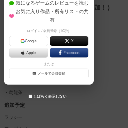
気になるゲームのレビューを読む
ドリンク（希望に応じて順次追加！）
お気に入り作品・所有リストの共
有
ソフトドリンク
ログイン / 会員登録（10秒）
・コカコーラ
Google
X
・オレンジジュース
Apple
Facebook
・グレープジュース
または
・コーヒー
メールで会員登録
・ココア
・烏龍茶
しばらく表示しない
追加予定
ラッシー