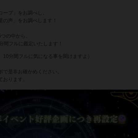
コープ」をお調べし、
星の声」をお調べします！
5つの中から、
0分間フルに鑑定いたします！
、10分間フルに気になる事を聞けますよ）
ボで是非お確かめください。
ております。