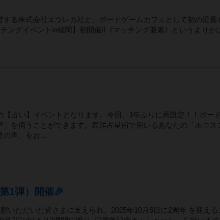
営する株式会社エウレカ社と、ボードゲームカフェとして初の提携
マッチングイベントin福岡】初開催‼️《マッチング要素》というよりか
の【占い】イベントとなります。今回、1年ぶりに再設定！！ボー
声」を伺うことができます。西洋占星術で用いるあなたの「ホロス
声」をお...
第1弾）開催🎉
ご愛顧いただいた皆さまに支えられ、2025年10月6日に2周年 を迎え