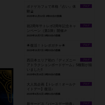
ボドゲカフェで本格『占い』体
ブログ
験🔮
2025年11月12日 2時33分の投稿
祝2周年🎊トレボ2周年記念キャ
ブログ
ンペーン（第1弾）開催🎉
2025年10月7日 3時33分の投稿
🌟復活！トレボガチャ🌟
ブログ
2025年10月7日 3時33分の投稿
西日本エリア初の『ディズニー
ブログ
アトラクションボードゲーム』5種類が揃
いました‼️
2025年6月10日 3時35分の投稿
大人気企画【トレボ！オールナ
ブログ
イトデー】復活♪
2025年4月21日 4時51分の投稿
新サービス『バースデー特典』
ブログ