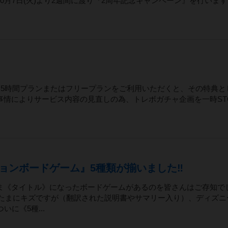
月7日(火)より2週間に渡り『2周年記念キャンペーン』を行いま
は、・5時間プランまたはフリープランをご利用いただくと、その特典と
情によりサービス内容の見直しの為、トレボガチャ企画を一時ST
ンボードゲーム』5種類が揃いました‼️
ま《タイトル》になったボードゲームがあるのを皆さんはご存知で
がたまにキズですが（翻訳された説明書やサマリー入り）、ディズニ
に《5種...