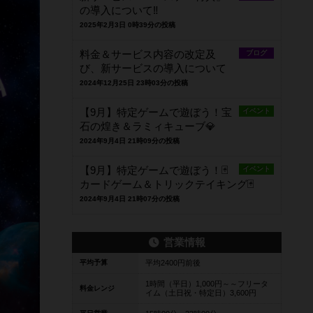
の導入について‼️
2025年2月3日 0時39分の投稿
料金＆サービス内容の改定及
ブログ
び、新サービスの導入について
2024年12月25日 23時03分の投稿
【9月】特定ゲームで遊ぼう！宝
イベント
石の煌き＆ラミィキューブ💎
2024年9月4日 21時09分の投稿
【9月】特定ゲームで遊ぼう！🃏
イベント
カードゲーム＆トリックテイキング🃏
2024年9月4日 21時07分の投稿
営業情報
平均予算
平均2400円前後
1時間（平日）1,000円～～フリータ
料金レンジ
イム（土日祝・特定日）3,600円