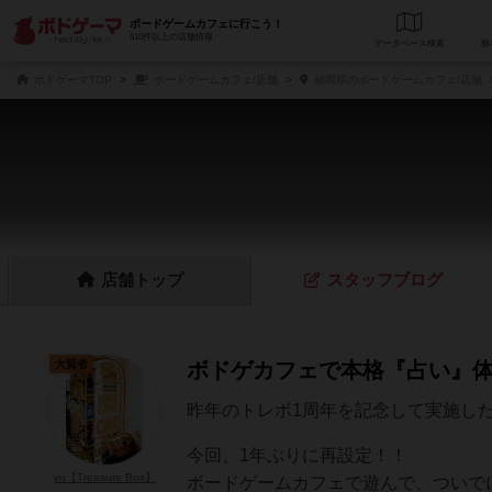
ボードゲームカフェに行こう！
610件以上の店舗情報
データベース
検
ボドゲーマTOP
ボードゲームカフェ/店舗
福岡県のボードゲームカフェ/店舗
店舗
トップ
スタッフ
ブログ
大賢者
ボドゲカフェで本格『占い』体
昨年のトレボ1周年を記念して実施し
今回、1年ぶりに再設定！！
yu【Treasure Box】
ボードゲームカフェで遊んで、ついで