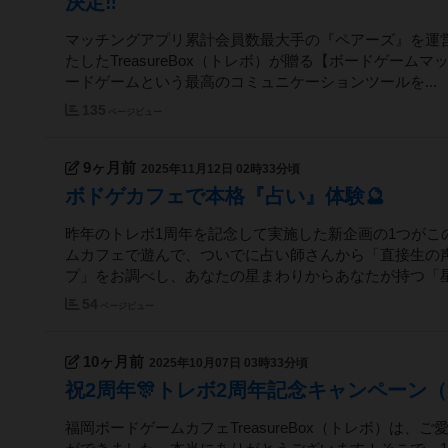
決定‼️
マッチングアプリ累計会員数最大手の『ペアーズ』を運
たしたTreasureBox（トレボ）が贈る【ボードゲーム
ードゲームという最高のコミュニケーションツールを...
135
ページビュー
9ヶ月前
2025年11月12日 02時33分頃
ボドゲカフェで本格『占い』体験🔮
昨年のトレボ1周年を記念して実施した新企画の1つがこ
ムカフェで遊んで、ついでに占い師さんから「直接生の
プ」をお調べし、あなたの星まわりからあなたが持つ「星の
54
ページビュー
10ヶ月前
2025年10月07日 03時33分頃
祝2周年🎊トレボ2周年記念キャンペーン（
福岡ボードゲームカフェTreasureBox（トレボ）は、