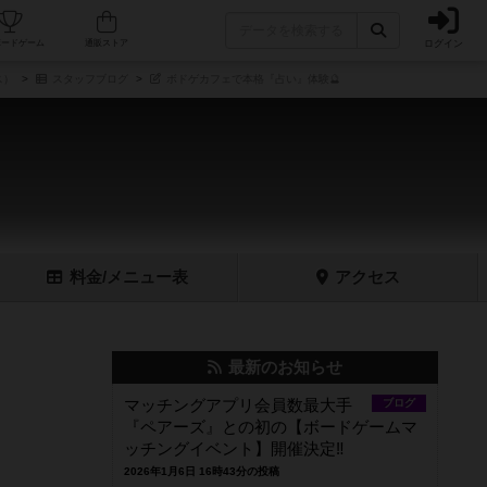
ログイン
フェ/店舗
人気ボードゲーム
通販ストア
ス）
スタッフブログ
ボドゲカフェで本格『占い』体験🔮
料金
/メニュー
表
アクセス
最新のお知らせ
マッチングアプリ会員数最大手
ブログ
『ペアーズ』との初の【ボードゲームマ
ッチングイベント】開催決定‼️
2026年1月6日 16時43分の投稿