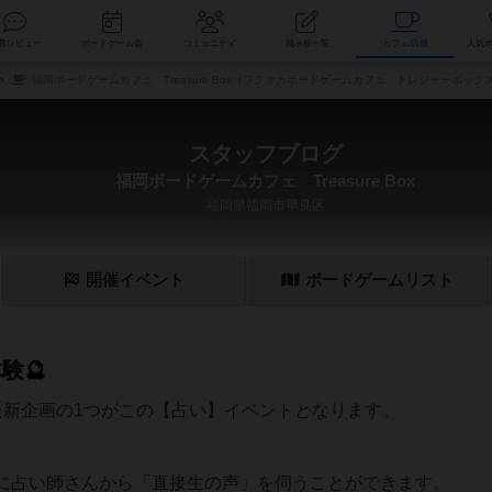
索
新着レビュー
ボードゲーム会
コミュニティ
掲示板一覧
カ
福岡ボードゲームカフェ Treasure Box（フクオカボードゲームカフェ トレジャーボック
スタッフブログ
福岡ボードゲームカフェ Treasure Box
福岡県福岡市早良区
開催
イベント
ボード
ゲーム
リスト
験🔮
た新企画の1つがこの【占い】イベントとなります。
に占い師さんから「直接生の声」を伺うことができます。