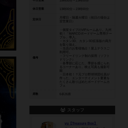
平日営業
15時00分～23時00分
休日営業
13時00分～23時00分
月曜日・隔週火曜日（祝日の場合は
定休日
翌営業日）
・個室タイプのVIPルームあり。九州
初！「MARCOボードゲーム専用テー
ブル」導入。
・カタン3D、カタン3D拡張版の両方
を取り揃え。
・当店のお客様独占！屋上テラスご
利用可。
・フリードリンク制の採用（ソフト
備考
ドリンク）
・各季節に応じた、季節を感じられ
るコーナーあり。映え写真も撮影可
能
・日本初！？元プロ野球球団社員が
作った、エンターテイメント要素を
たくさん散りばめたボードゲームカ
フェ
席数
6卓26席
スタッフ
yu【Treasure Box】