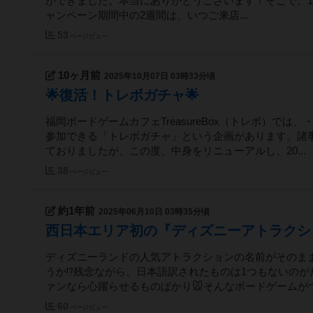
ができました。本当にありがとうございます！そこで、10
ャンペーン期間中の2週間は、いつご来店...
53
ページビュー
10ヶ月前
2025年10月07日 03時33分頃
🌟復活！トレボガチャ🌟
福岡ボードゲームカフェTreasureBox（トレボ）で
参加できる「トレボガチャ」という企画があります。諸事
ておりましたが、この度、中身をリニューアルし、20...
38
ページビュー
約1年前
2025年06月10日 03時35分頃
西日本エリア初の『ディズニーアトラクショ
ディズニーランドの人気アトラクションの名前がそのま
うか⁉️残念ながら、日本語訳されたものは1つもないの
ァンなら心躍らせるものばかり🐭そんなボードゲームがつい
60
ページビュー