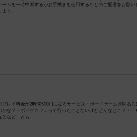
ゲームを一時中断するかお手拭きを使用するなどのご配慮をお願い
します。
プレイ料金が2時間500円になるサービス・ボードゲーム興味ある
のかな？・ボドゲカフェって行ったことないけどどんなとこ？・Ｔ
など、とも...