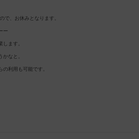
したので、お休みとなります。
ーー
業します。
うかなと。
らの利用も可能です。