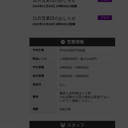
12月営業日のおしらせ
2025年11月30日 19時58分の投稿
11月営業日のおしらせ
ブログ
2025年10月28日 6時58分の投稿
営業情報
平均予算
平均1200円円前後
料金レンジ
１時間350円～最大1400円
平日営業
14時00分～00時00分
休日営業
13時00分～00時00分
定休日
なし
最終入店時間は２１時
備考
それ以降の入店の場合は直前でもい
いのでご連絡ください。
席数
6卓22席
スタッフ