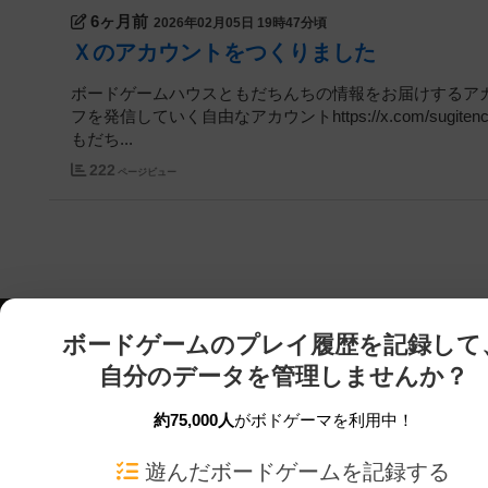
6ヶ月前
2026年02月05日 19時47分頃
Ｘのアカウントをつくりました
ボードゲームハウスともだちんちの情報をお届けするアカウントhtt
フを発信していく自由なアカウントhttps://x.com/s
もだち...
222
ページビュー
ボードゲームのプレイ履歴を記録して
自分のデータを管理しませんか？
約75,000人
がボドゲーマを利用中！
ボドゲーマTOP
ボードゲーム通販
遊んだボードゲームを記録する