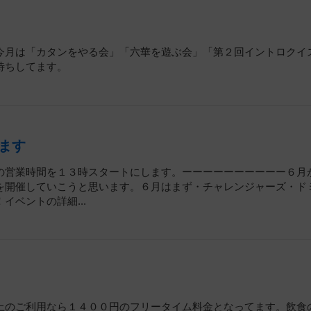
今月は「カタンをやる会」「六華を遊ぶ会」「第２回イントロクイ
待ちしてます。
ます
の営業時間を１３時スタートにします。ーーーーーーーーーー６月
を開催していこうと思います。６月はまず・チャレンジャーズ・ド
ベントの詳細...
上のご利用なら１４００円のフリータイム料金となってます。飲食