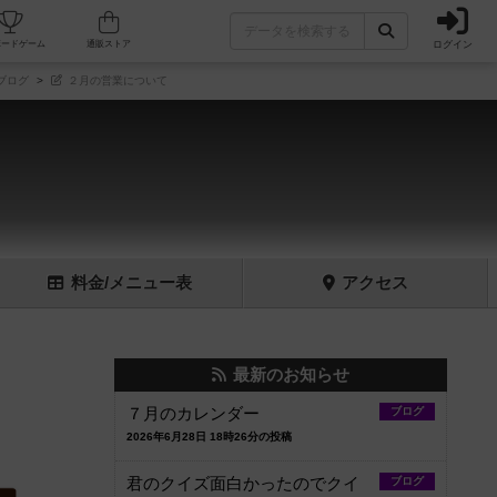
ログイン
フェ/店舗
人気ボードゲーム
通販ストア
ブログ
２月の営業について
料金
/メニュー
表
アクセス
最新のお知らせ
７月のカレンダー
ブログ
2026年6月28日 18時26分の投稿
君のクイズ面白かったのでクイ
ブログ