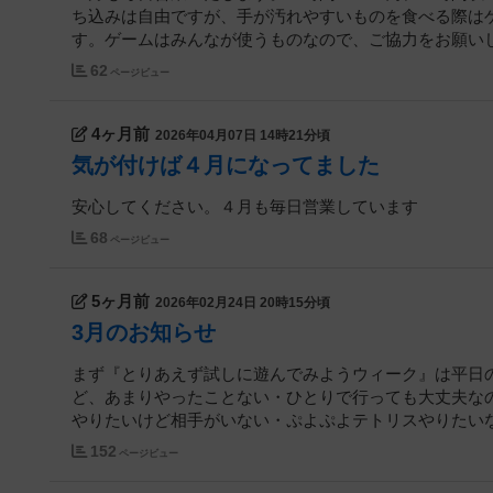
ち込みは自由ですが、手が汚れやすいものを食べる際は
す。ゲームはみんなが使うものなので、ご協力をお願い
62
ページビュー
4ヶ月前
2026年04月07日 14時21分頃
気が付けば４月になってました
安心してください。４月も毎日営業しています
68
ページビュー
5ヶ月前
2026年02月24日 20時15分頃
3月のお知らせ
まず『とりあえず試しに遊んでみようウィーク』は平日の
ど、あまりやったことない・ひとりで行っても大丈夫な
やりたいけど相手がいない・ぷよぷよテトリスやりたいなど
152
ページビュー