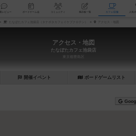
索
新着レビュー
ボードゲーム会
コミュニティ
掲示板一覧
カ
たなぼたカフェ池袋店（タナボタカフェイケブクロテン）
アクセス・地図
アクセス・地図
たなぼたカフェ池袋店
東京都豊島区
開催
イベント
ボード
ゲーム
リスト
Goog