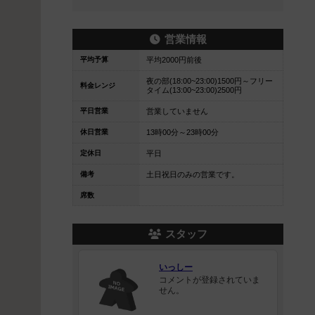
営業情報
平均予算
平均2000円前後
夜の部(18:00~23:00)1500円～フリー
料金レンジ
タイム(13:00~23:00)2500円
平日営業
営業していません
休日営業
13時00分～23時00分
定休日
平日
備考
土日祝日のみの営業です。
席数
スタッフ
いっしー
コメントが登録されていま
せん。