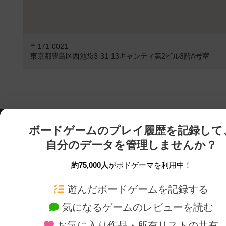
〒171-0021
東京都豊島区西池袋3-31-13キャンティ第2ビル3階A号室
ボードゲームのプレイ履歴を記録して
自分のデータを管理しませんか？
約75,000人
がボドゲーマを利用中！
ボドゲーマTOP
ボードゲーム通販
遊んだボードゲームを記録する
気になるゲームのレビューを読む
ボードゲームを検索する
新作・再入荷情報
お気に入り作品・所有リストの共有