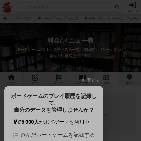
ログイン
ボドゲーマTOP
ボードゲームカフェ/店舗
神奈川県のボードゲームカフェ/店舗
料金/メニュー表
ボードゲーム&コミュニティスペース「松田村」（シャ：クレ）
神奈川県足柄上郡松田町
閉じる
トップ
ブログ
イベント
ゲーム
一覧
料金
表
アクセス
ボードゲームのプレイ履歴を記録し
て、
自分のデータを管理しませんか？
料金/メニュー表が登録されていません
約75,000人
がボドゲーマを利用中！
遊んだボードゲームを記録する