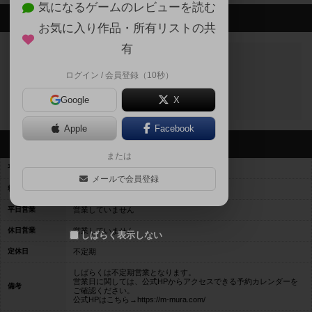
気になるゲームのレビューを読む
最新のお知らせ
お気に入り作品・所有リストの共
有
ログイン / 会員登録（10秒）
お知らせはありません
Google
X
Apple
Facebook
営業情報
または
平均予算
平均1400円前後
メールで会員登録
料金レンジ
500～1400
平日営業
営業していません
休日営業
営業していません
しばらく表示しない
定休日
不定期
しばらくは不定期営業となります。
営業日に関しては、公式HPからアクセスできる予約カレンダーを
備考
ご確認ください。
公式HPはこちら→https://m-mura.com/