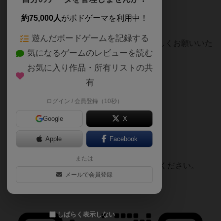
予約受付開始しました！
約75,000人
がボドゲーマを利用中！
→
https://m-mura.com/reserve/
遊んだボードゲームを記録する
まだまだ不定期の開催となりますが、よろしくお願いいた
気になるゲームのレビューを読む
します！☺️
お気に入り作品・所有リストの共
有
公式HP
→
https://m-mura.com/
ログイン / 会員登録（10秒）
アクセス（電車・車）
Google
X
→
https://m-mura.com/access/
Apple
Facebook
または
ご質問があれば以下の公式LINEへお問合せください。
メールで会員登録
公式LINE
しばらく表示しない