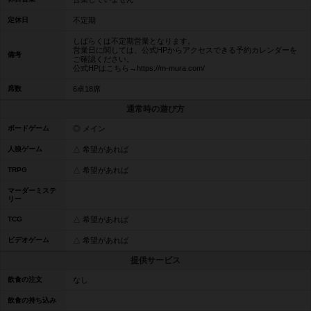
定休日
不定期
しばらくは不定期営業となります。
営業日に関しては、公式HPからアクセスできる予約カレンダーを
備考
ご確認ください。
公式HPはこちら→https://m-mura.com/
席数
6卓18席
通常時の遊び方
ボードゲーム
◎ メイン
人狼ゲーム
△ 希望があれば
TRPG
△ 希望があれば
マーダーミステ
リー
TCG
△ 希望があれば
ビデオゲーム
△ 希望があれば
提供サービス
飲食の注文
なし
飲食の持ち込み