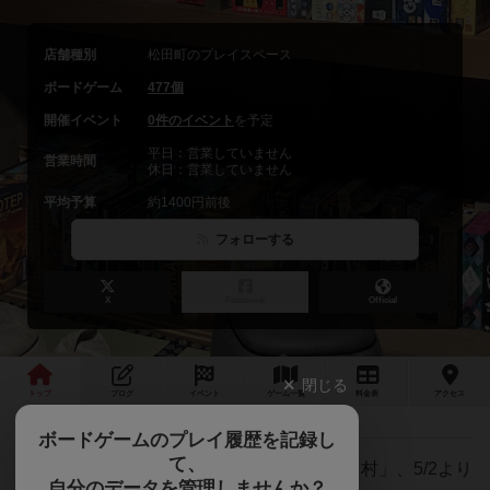
店舗種別
松田町のプレイスペース
ボードゲーム
477個
開催イベント
0件のイベント
を予定
平日：営業していません
営業時間
休日：営業していません
平均予算
約1400円前後
フォローする
X
Facebook
Official
閉じる
トップ
ブログ
イベント
ゲーム
一覧
料金
表
アクセス
ボードゲームのプレイ履歴を記録し
て、
ボードゲーム&コミュニティスペース「松田村」、5/2より
自分のデータを管理しませんか？