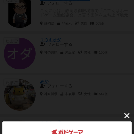
フォローする
こんにちは。静岡県御殿場市で「ごてんばボー
ドゲーム遊戯協会」と言う団体を立ち上げ地元
にボードゲームを知ってもらい一...
静岡県
非表示
男性
665個
ユウキオダ
たまご
フォローする
神奈川県
未設定
男性
156個
みか
たまご
フォローする
神奈川県
非表示
女性
547個
まさき。🌘
たまご
フォローする