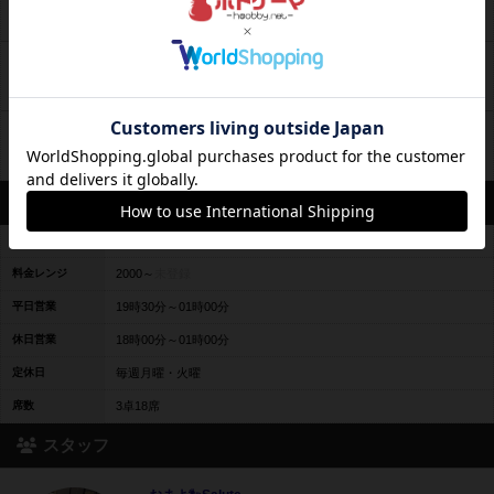
2024年1月7日 3時06分の投稿
本日は『バイキングシーソー』等プレイ
ブログ
2024年1月6日 3時02分の投稿
本日は #ドミニオン :海辺などをプレイ
ブログ
2024年1月5日 2時29分の投稿
営業情報
平均予算
平均2200円前後
料金レンジ
2000～
未登録
平日営業
19時30分～01時00分
休日営業
18時00分～01時00分
定休日
毎週月曜・火曜
席数
3卓18席
スタッフ