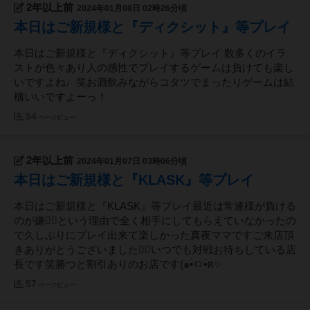
2年以上前
2024年01月08日 02時26分頃
本日はご新規様と『ディクシット』等プレイ
本日はご新規様と『ディクシット』等プレイ 数多くのイラ
ストが色々あり人の感性でプレイするゲームは負けても楽し
いですよね♩笑お酒飲みながらコタツでまったりゲームは結
構いいですよーっ！
54
ページビュー
2年以上前
2024年01月07日 03時06分頃
本日はご新規様と『KLASK』等プレイ
本日はご新規様と『KLASK』等プレイ最近は常連様が負ける
のが嫌🙅‍♀️という理由で全く相手にしてもらえていなかったの
で久しぶりにプレイ出来て楽しかった真夜ママですご来店頂
きありがとうございました🙇‍♀️いつでも対戦お待ちしている店
長です笑勝つと割引ありのお店です(๑•̀ㅁ•́ฅ✨
57
ページビュー