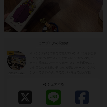
このブログの投稿者
ボドゲが大好きで自分で営んでいるBARに好きなボ
仙人
ドゲを置いて皆で遊んでます←KLASKにハマり中
カード系はエバーデール等が好き♩ 土足厳禁👞🙅‍♀️
のお店なので友達の家に来た感覚でテーブルやカウ
ンターでボドゲが出来て楽しい 最近ではお客様と
おまよ🐾Salute
KLASKの大会を開催したり.ᐟ 高槻BAR_Salute
シェアする