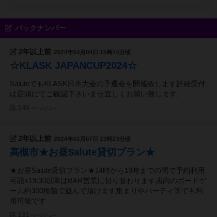
バックナンバー
2年以上前
2024年04月04日 15時14分頃
☆KLASK JAPANCUP2024☆
SaluteでもKLASK日本大会の予選会を開催致します詳細受付
は店頭にてご確認下さいませ宜しくお願い致します。
149
ページビュー
2年以上前
2024年02月07日 23時23分頃
高槻市★お昼Salute貸切プラン★
★お昼Salute貸切プラン★14時から19時までの間で予約利用
可能※19:30以降はBAR営業に切り替わります店内のボードゲ
ーム約300種類で遊んで頂けます集まりやパーティ等でも利
用可能です
131
ページビュー