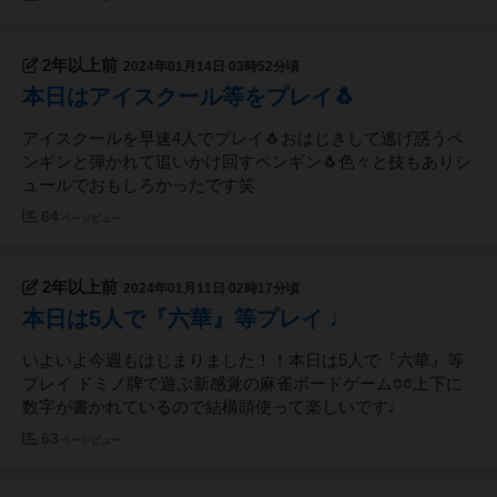
2年以上前
2024年01月14日 03時52分頃
本日はアイスクール等をプレイ🐧
アイスクールを早速4人でプレイ🐧おはじきして逃げ惑うペ
ンギンと弾かれて追いかけ回すペンギン🐧色々と技もありシ
ュールでおもしろかったです笑
64
ページビュー
2年以上前
2024年01月11日 02時17分頃
本日は5人で『六華』等プレイ ♩
いよいよ今週もはじまりました！！本日は5人で『六華』等
プレイ ドミノ牌で遊ぶ新感覚の麻雀ボードゲーム𖠶𖠶上下に
数字が書かれているので結構頭使って楽しいです♩
63
ページビュー