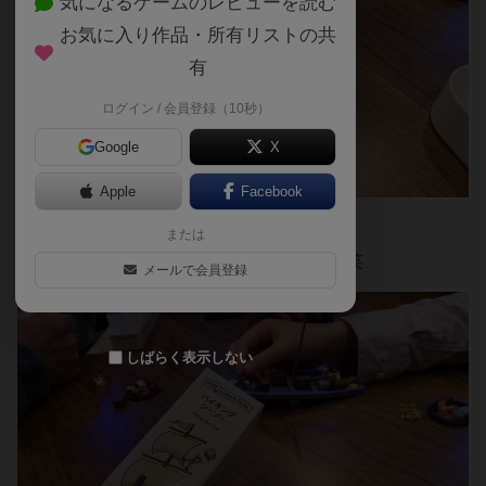
気になるゲームのレビューを読む
お気に入り作品・所有リストの共
有
ログイン / 会員登録（10秒）
Google
X
Apple
Facebook
絶妙なバランスを保つのが楽しい
または
前の番で傾いた時の安心感は半端ないです笑
メールで会員登録
しばらく表示しない