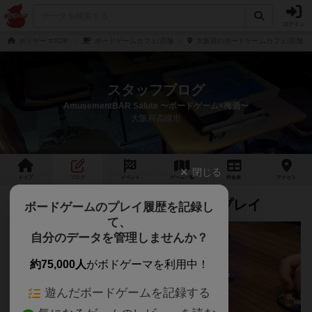
ログイン
ボドゲーマTOP
ボードゲームカフェ/店舗
大阪府のボードゲームカフェ/店舗
スタッフブログ
AmusementBAR Salute 〜ボードゲーム×梅酒〜
大阪府高槻市
閉じる
トップ
ブログ
イベント
ゲーム
一覧
料金
表
アクセス
本日は『バイキングシーソー』等プレイ
ボードゲームのプレイ履歴を記録し
て、
自分のデータを管理しませんか？
約75,000人
がボドゲーマを利用中！
遊んだボードゲームを記録する